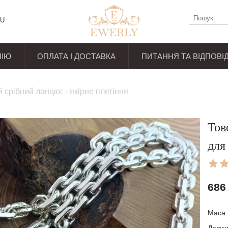
U
НІЮ
ОПЛАТА І ДОСТАВКА
ПИТАННЯ ТА ВІДПОВІД
уків
 срібний ланцюг - якірне плетіння
Тов
для
686
Маса