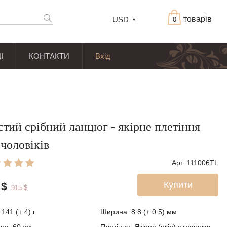
товарів
USD
0
І
КОНТАКТИ
Вхід
стий срібний ланцюг - якірне плетіння
 чоловіків
Арт. 111006TL
Купити
$
915
$
:
141 (± 4)
г
Ширина:
8.8 (± 0.5)
мм