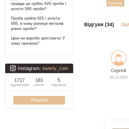
Купити
Фараон (подвійне
правда це срібло 925 проби /
якірне)
золото 585 проби?
Проба срібла 925 і золота
Арабський Бісмарк
585, в чому різниця металів
Відгуки (34)
За
різної проби?
Давид
Ціни на вироби зростають! У
Подвійний Бісмарк
чому причина?
Подвійний струмочок
(чайка)
Сергей
Подвійний рамзес
28.12.2025
Десятка (подвійне
панцирное)
Кардинал (Пітон,
Італійка)
Ліхтарі
Молнія