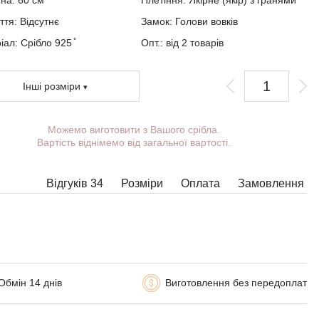
ина:
60
см
Плетіння:
Якірне (якір) з гранями
ття:
Відсутнє
Замок:
Голови вовків
ал: Срібло 925 ̊
Опт.: від 2 товарів
Інші розміри
Можемо виготовити з Вашого срібла.
Ви можете вибрати покриття, масу,
Вартість віднімемо від загальної вартості.
довжину, ширину, замок.
Вироби з деякими комбінаціями ширини,
довжини і маси не можна виготовити у
Відгуків 34
Розміри
Оплата
Замовлення
принципі, в таких випадках наші менеджери
зв'яжуться з Вами.
Обмін 14 днів
Виготовлення без передоплат