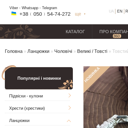
Viber
•
Whatsapp
•
Telegram
UA
EN
R
+38﹙
050
﹚54-7
4-2
72
ще
+38(
050
) 54-7
4-2
72
+38
(068
) 97
7-1
8-59
КАТАЛОГ
ПРО КОМПА
860
відг
Головна
»
Ланцюжки
»
Чоловічі
»
Великі / Товсті
»
Товстий
НОВИНКА
Популярні і новинки
Підвіски - кулони
Хрести (хрестики)
Чоловічі
Ланцюжки
Ладанки
Без розп'яття
Великі