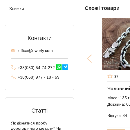
Схожі товари
Московський Бісмарк
Знижки
Лисячий хвіст
(Валькірія, Малайзія)
Комбіноване якірне
Контакти
Трактор (подвійне
offi
ce@ewe
rly.com
панцирне)
Фантом (Рамзес і
+38(
050
) 54-7
4-2
72
подвійний струмок)
37
+38
(068
) 97
7 - 1
8 - 59
Колос
Мальвіна
Маса: 135 г
Довжина: 6
Алігатор
Статті
Відгуки
34
Арабський Бісмарк з
камінням
Як дізнатися пробу
дорогоцінного металу? Чи