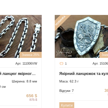
НОВИНКА
Знижка 25%
Зни
Арт. 111006VW
Арт. 151
1
Чоловічий ланцюг якірного плетіння великий
Ширина: 8.8 мм
Маса: 62.3 г
0 см
3
Відгуки
7
656
$
875
$
Купити