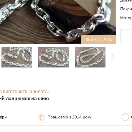
Довж
Покри
Матері
Знижка 25%
 виготовити із золота.
ий ланцюжок на шию.
міри
Працюємо з 2014 року