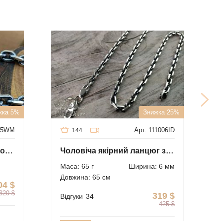
жка 5%
Знижка 25%
065WM
Арт. 111006ID
144
Якірний ланцюжок та кулон-щит з Георгієм Побєдоносцем
Чоловіча якірний ланцюг з чорнінням
Маса: 65 г
Ширина: 6 мм
Довжина: 65 см
04
$
320
$
319
$
Відгуки
34
425
$