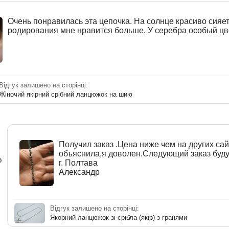
Очень понравилась эта цепочка. На солнце красиво сияет
родирования мне нравится больше. У серебра особый цве
Відгук залишено на сторінці:
Жіночий якірний срібний ланцюжок на шию
Получил заказ .Цена ниже чем на других са
объяснила,я доволен.Следующий заказ буду
р
г. Полтава
Александр
Відгук залишено на сторінці:
Якорний ланцюжок зі срібла (якір) з гранями