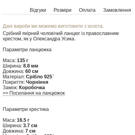
Відгуки
Розміри
Оплата
Замовлення
Дані вироби ми можемо виготовити з золота.
Срібний якірний чоловічий ланцюг із православним
хрестом, як у Олександра Усика.
Параметри ланцюжка
Маса:
135 г
Ширина:
8.8 мм
Довжина:
60 см
Матеріал:
Срібло 925 ̊
Покриття:
Чорніння
Замок:
Коробочка
>> Посилання на ланцюжок
Параметри хрестика
Маса:
16.5 г
Ширина:
3.7 см
Довжина:
7 см