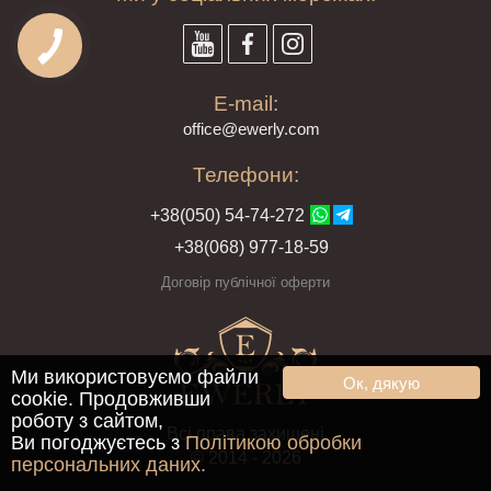
E-mail:
offi
ce@ewe
rly.com
Телефони:
+38(
050
) 54-7
4-2
72
+38
(068
) 97
7-1
8-59
Договір публічної оферти
Ми використовуємо файли
Ок, дякую
cookie. Продовживши
роботу з сайтом,
Всі права захищені
Ви погоджуєтесь з
Політикою обробки
© 2014 - 2026
персональних даних.