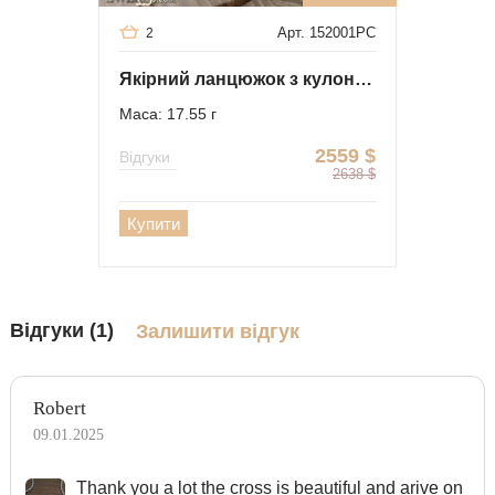
Арт. 152001PC
2
Якірний ланцюжок з кулоном-літерою "V" із золота
Маса: 17.55 г
2559
$
Відгуки
2638
$
Купити
Відгуки (1)
Залишити відгук
Robert
09.01.2025
Тhank you a lot the cross is beautiful and arive on