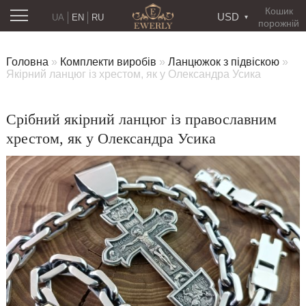
Кошик
USD
UA
EN
RU
порожній
Головна
»
Комплекти виробів
»
Ланцюжок з підвіскою
»
Якірний ланцюг із хрестом, як у Олександра Усика
Срібний якірний ланцюг із православним
хрестом, як у Олександра Усика