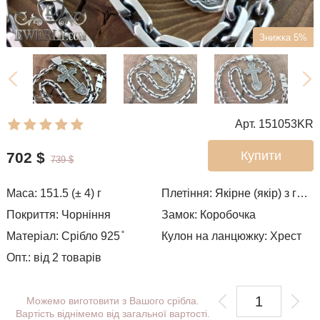
Знижка 5%
Арт. 151053KR
Купити
702
$
739
$
Маса: 151.5 (± 4) г
Плетіння:
Якірне (якір) з гранями
Покриття: Чорніння
Замок: Коробочка
Матеріал: Срібло 925 ̊
Кулон на ланцюжку: Хрест
Опт.: від 2 товарів
Можемо виготовити з Вашого срібла.
Вартість віднімемо від загальної вартості.