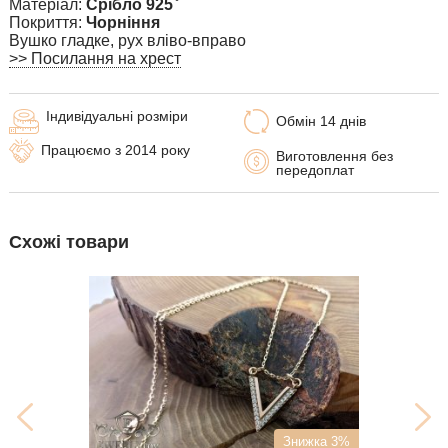
Матеріал:
Срібло 925 ̊
Покриття:
Чорніння
Вушко гладке, рух вліво-вправо
>> Посилання на хрест
Індивідуальні розміри
Обмін 14 днів
Працюємо з 2014 року
Виготовлення без
передоплат
Схожі товари
Знижка 3%