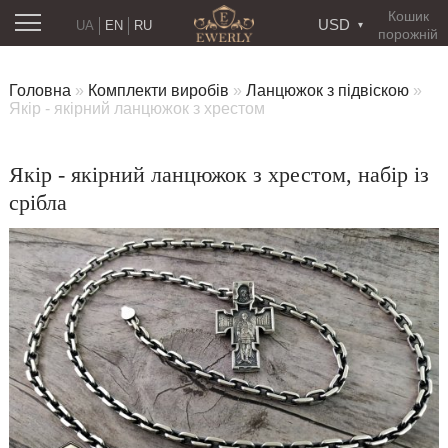
Кошик
USD
UA
EN
RU
порожній
Головна
»
Комплекти виробів
»
Ланцюжок з підвіскою
»
Якір - якірний ланцюжок з хрестом
Якір - якірний ланцюжок з хрестом, набір із
срібла