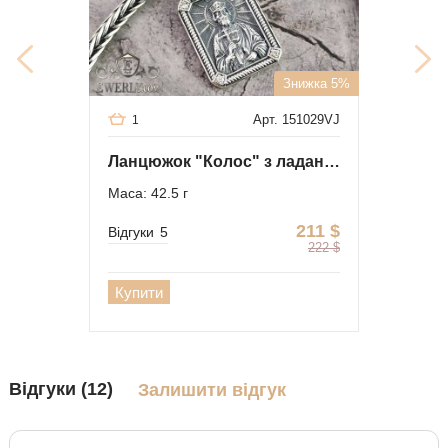
Знижка 5%
Арт. 151029VJ
1
Ланцюжок "Колос" з ладанкою "Князь Володимир"
Маса: 42.5 г
211
$
Відгуки
5
222
$
Купити
Відгуки (12)
Залишити відгук