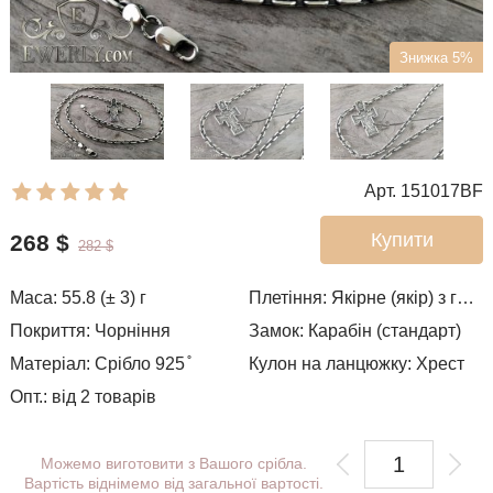
Знижка 5%
Арт. 151017BF
Купити
268
$
282
$
Маса: 55.8 (± 3) г
Плетіння:
Якірне (якір) з гранями
Покриття: Чорніння
Замок: Карабін (стандарт)
Матеріал: Срібло 925 ̊
Кулон на ланцюжку: Хрест
Опт.: від 2 товарів
Можемо виготовити з Вашого срібла.
Вартість віднімемо від загальної вартості.