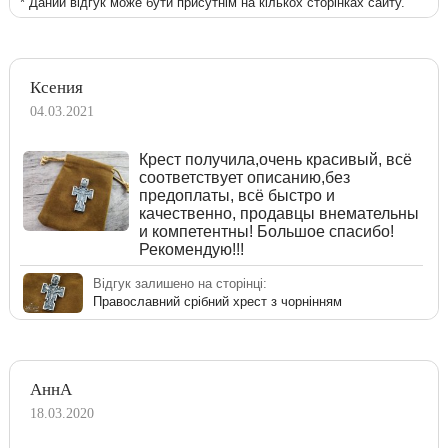
* Даний відгук може бути присутнім на кількох сторінках сайту.
Ксения
04.03.2021
Крест получила,очень красивый, всё
соответствует описанию,без
предоплаты, всё быстро и
качественно, продавцы внемательны
и компетентны! Большое спасибо!
Рекомендую!!!
Відгук залишено на сторінці:
Православний срібний хрест з чорнінням
АннА
18.03.2020