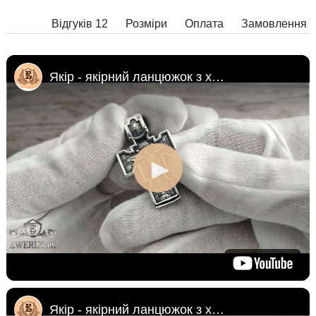
Відгуків 12
Розміри
Оплата
Замовлення
Якір - якірний ланцюжок з хрестом
Якір - якірний ланцюжок з хрестом