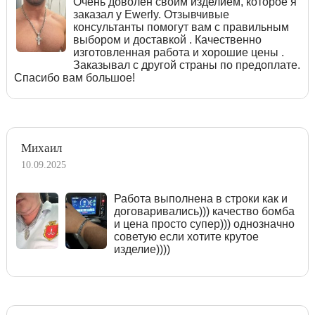
Очень доволен своим изделием, которое я
заказал у Ewerly. Отзывчивые
консультанты помогут вам с правильным
выбором и доставкой . Качественно
изготовленная работа и хорошие цены .
Заказывал с другой страны по предоплате.
Спасибо вам большое!
Михаил
10.09.2025
Работа выполнена в строки как и
договаривались))) качество бомба
и цена просто супер))) однозначно
советую если хотите крутое
изделие))))