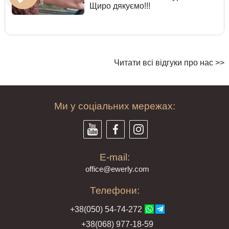
Щиро дякуємо!!!
Читати всі відгуки про нас >>
Ми у соціальних мережах:
E-mail:
offi
ce@ewe
rly.com
Телефони:
+38(
050
) 54-7
4-2
72
+38
(068
) 97
7-1
8-59