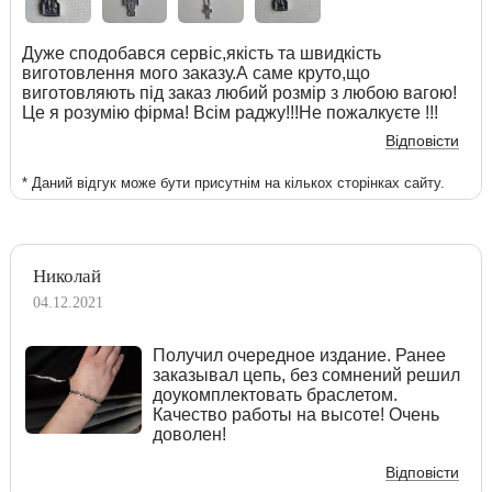
Дуже сподобався сервіс,якість та швидкість
виготовлення мого заказу.А саме круто,що
виготовляють під заказ любий розмір з любою вагою!
Це я розумію фірма! Всім раджу!!!Не пожалкуєте !!!
Відповісти
* Даний відгук може бути присутнім на кількох сторінках сайту.
Николай
04.12.2021
Получил очередное издание. Ранее
заказывал цепь, без сомнений решил
доукомплектовать браслетом.
Качество работы на высоте! Очень
доволен!
Відповісти