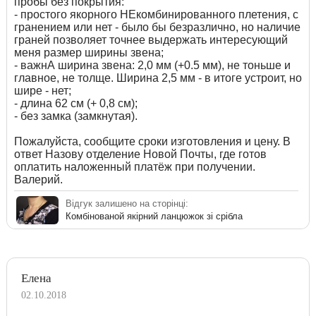
пробы без покрытия:
- простого якорного НЕкомбинированного плетения, с
гранением или нет - было бы безразлично, но наличие
граней позволяет точнее выдержать интересующий
меня размер ширины звена;
- важнА ширина звена: 2,0 мм (+0.5 мм), не тоньше и
главное, не толще. Ширина 2,5 мм - в итоге устроит, но
шире - нет;
- длина 62 см (+ 0,8 см);
- без замка (замкнутая).
Пожалуйста, сообщите сроки изготовления и цену. В
ответ Назову отделение Новой Почты, где готов
оплатить наложенный платёж при получении.
Валерий.
Відгук залишено на сторінці:
Комбінованой якірний ланцюжок зі срібла
Елена
02.10.2018