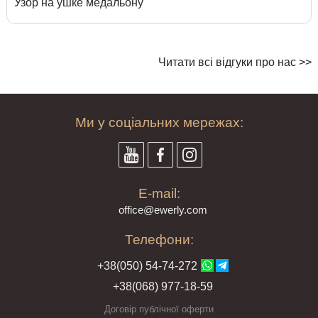
Узор на ушке медальону
Читати всі відгуки про нас >>
Ми у соціальних мережах:
E-mail:
offi
ce@ewe
rly.com
Телефони:
+38(
050
) 54-7
4-2
72
+38
(068
) 97
7-1
8-59
Договір публічної оферти