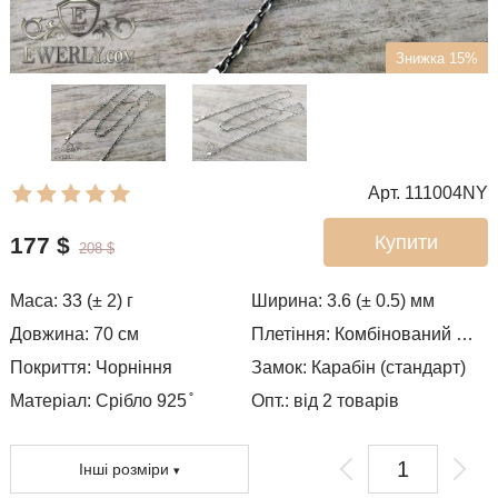
Знижка 15%
Арт. 111004NY
Купити
177
$
208
$
Маса:
33 (± 2)
г
Ширина:
3.6 (± 0.5)
мм
Довжина:
70
см
Плетіння:
Комбінований якір
Покриття:
Чорніння
Замок:
Карабін (стандарт)
Матеріал: Срібло 925 ̊
Опт.: від 2 товарів
Інші розміри