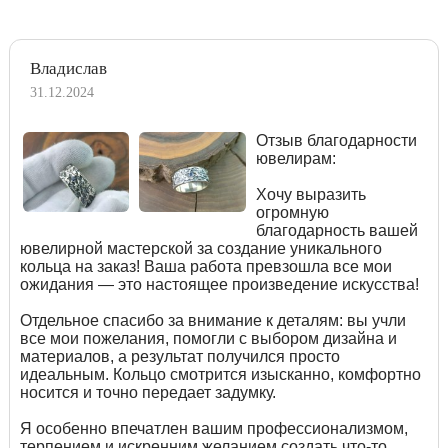
Владислав
31.12.2024
Отзыв благодарности
ювелирам:
Хочу выразить
огромную
благодарность вашей
ювелирной мастерской за создание уникального
кольца на заказ! Ваша работа превзошла все мои
ожидания — это настоящее произведение искусства!
Отдельное спасибо за внимание к деталям: вы учли
все мои пожелания, помогли с выбором дизайна и
материалов, а результат получился просто
идеальным. Кольцо смотрится изысканно, комфортно
носится и точно передает задумку.
Я особенно впечатлен вашим профессионализмом,
терпением и искренним желанием создать что-то