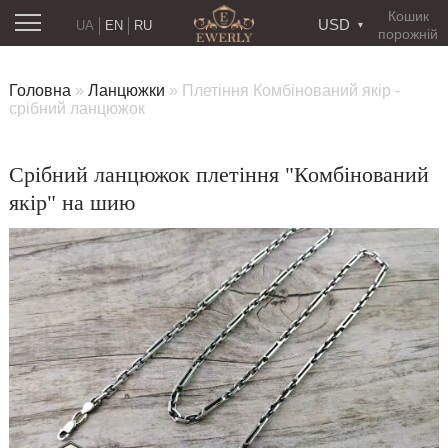
Кошик
USD
UA
EN
RU
порожній
Головна
»
Ланцюжки
»
Плетіння Комбінований якір -
срібний ланцюжок
Срібний ланцюжок плетіння "Комбінований
якір" на шию