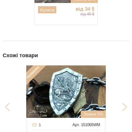
від 34
$
Купити
від 40
$
Схожі товари
НОВИНКА
Знижка 5%
Арт. 151065WM
1