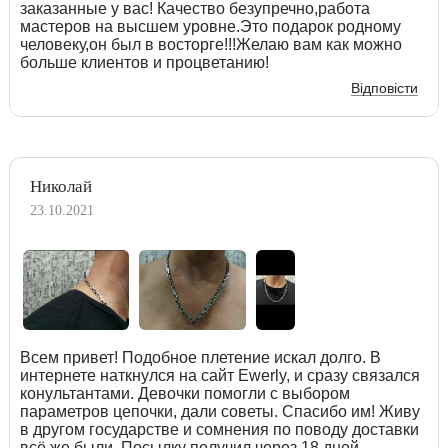
заказанные у вас! Качество безупречно,работа
мастеров на высшем уровне.Это подарок родному
человеку,он был в восторге!!!Желаю вам как можно
больше клиентов и процветанию!
Відповісти
Николай
23.10.2021
Всем привет! Подобное плетение искал долго. В
интернете наткнулся на сайт Ewerly, и сразу связался
конультантами. Девочки помогли с выбором
параметров цепочки, дали советы. Спасибо им! Живу
в другом государстве и сомнения по поводу доставки
всё же были. Посылку получил через 18 дней.