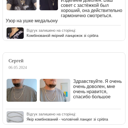
Изделием доволен. Ваш
совет с застёжкой был
хороший, она действительно
гармонично смотреться.
Узор на ушке медальону
Відгук залишено на сторінці:
Комбінованой якірний ланцюжок зі срібла
Сергей
06.05.2024
Здравствуйте. Я очень
очень доволен, мне
очень нравится,
спасибо большое
Відгук залишено на сторінці:
Якір комбінований - чоловічий ланцюг зі срібла