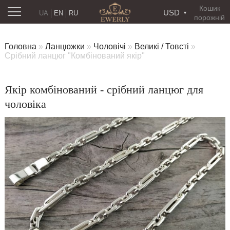
Кошик
USD
UA
EN
RU
порожній
Головна
»
Ланцюжки
»
Чоловічі
»
Великі / Товсті
»
Срібний ланцюг "Комбінований якір"
Якір комбінований - срібний ланцюг для
чоловіка