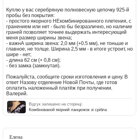
Куплю у вас серебряную полновесную цепочку 925-й
пробы без покрытия:
- простого якорного НЕкомбинированного плетения, с
гранением или нет - было бы безразлично, но наличие
граней позволяет точнее выдержать интересующий
меня размер ширины звена;
- важнА ширина звена: 2,0 мм (+0.5 мм), не тоньше и
главное, не толще. Ширина 2,5 мм - в итоге устроит, но
шире - нет;
- длина 62 см (+ 0,8 см);
- без замка (замкнутая).
Пожалуйста, сообщите сроки изготовления и цену. В
ответ Назову отделение Новой Почты, где готов
оплатить наложенный платёж при получении.
Валерий.
Відгук залишено на сторінці:
Комбінованой якірний ланцюжок зі срібла
Елена