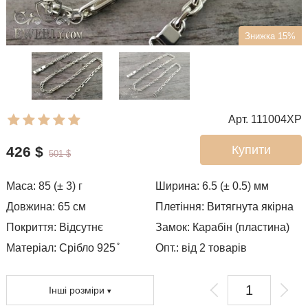
Знижка 15%
Арт. 111004XP
Купити
426
$
501
$
Маса:
85 (± 3)
г
Ширина:
6.5 (± 0.5)
мм
Довжина:
65
см
Плетіння:
Витягнута якірна
Покриття:
Відсутнє
Замок:
Карабін (пластина)
Матеріал: Срібло 925 ̊
Опт.: від 2 товарів
Інші розміри