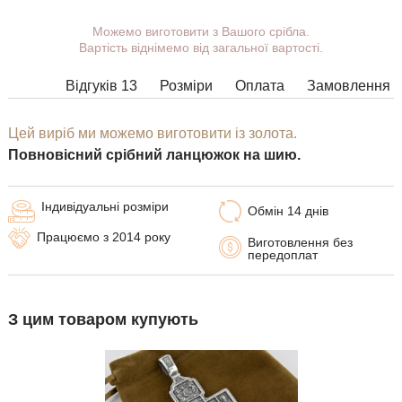
Можемо виготовити з Вашого срібла.
Ви можете вибрати покриття,
Вартість віднімемо від загальної вартості.
масу, довжину, ширину, замок.
Вироби з деякими комбінаціями
Відгуків 13
Розміри
Оплата
Замовлення
ширини, довжини і маси не можна
виготовити у принципі, в таких
випадках наші менеджери
Цей виріб ми можемо виготовити із золота.
зв'яжуться з Вами.
Повновісний срібний ланцюжок на шию.
Індивідуальні розміри
Обмін 14 днів
Працюємо з 2014 року
Виготовлення без
передоплат
З цим товаром купують