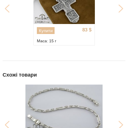
83
$
Купити
Маса: 15 г
Схожі товари