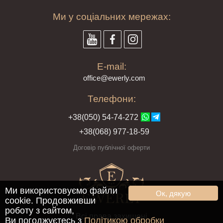
Ми у соціальних мережах:
E-mail:
offi
ce@ewe
rly.com
Телефони:
+38(
050
) 54-7
4-2
72
+38
(068
) 97
7-1
8-59
Договір публічної оферти
Ми використовуємо файли
Ок, дякую
cookie. Продовживши
роботу з сайтом,
Всі права захищені
Ви погоджуєтесь з
Політикою обробки