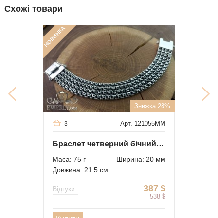
Схожі товари
НОВИНКА
Знижка 28%
Арт. 121055MM
3
Браслет четверний бічний бісмарк зі срібла
Маса: 75 г
Ширина: 20 мм
Довжина: 21.5 см
387
$
Відгуки
538
$