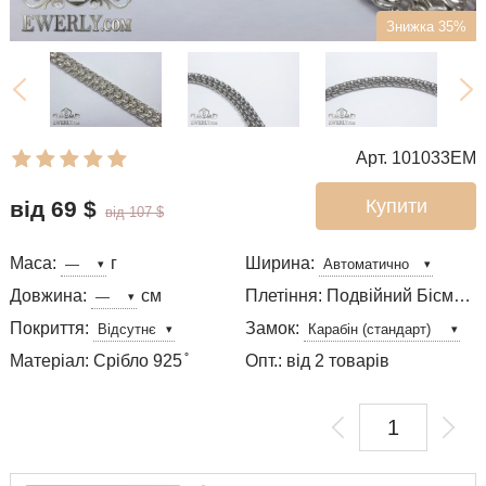
Знижка 35%
Арт. 101033EM
Купити
від 69
$
від 107
$
Маса:
г
Ширина:
Довжина:
см
Плетіння: Подвійний Бісмарк
Покриття:
Замок:
Матеріал: Срібло 925 ̊
Опт.: від 2 товарів