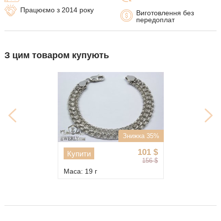
Працюємо з 2014 року
Виготовлення без
передоплат
З цим товаром купують
Знижка 35%
101
$
Купити
156
$
Маса: 19 г