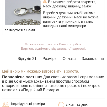
Ви можете вибрати покриття,
масу, довжину, ширину, замок.
Вироби з деякими комбінаціями
ширини, довжини і маси не можна
виготовити у принципі, в таких
випадках наші менеджери
зв'яжуться з Вами.
Можемо виготовити з Вашого срібла.
Вартість віднімемо від загальної вартості.
Відгуків 21
Розміри
Оплата
Замовлення
Цей виріб ми можемо виготовити із золота.
Повновісне плетіння.
Два спаяних разом і спрямованих
в різні боки «Бісмарка» таким простим способом
створили нове плетіння з такою же простою і нехитрою
назвою як «Подвійний Бісмарк»
Індивідуальні розміри
Обмін 14 днів