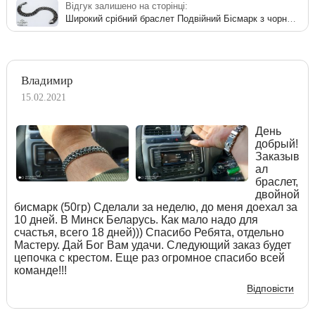
Відгук залишено на сторінці:
Широкий срібний браслет Подвійний Бісмарк з чорнінням
Владимир
15.02.2021
День
добрый!
Заказыв
ал
браслет,
двойной
бисмарк (50гр) Сделали за неделю, до меня доехал за
10 дней. В Минск Беларусь. Как мало надо для
счастья, всего 18 дней))) Спасибо Ребята, отдельно
Мастеру. Дай Бог Вам удачи. Следующий заказ будет
цепочка с крестом. Еще раз огромное спасибо всей
команде!!!
Відповісти