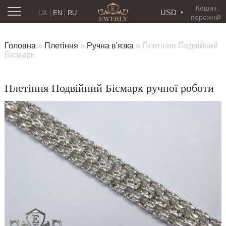
Кошик
USD
UA
EN
RU
порожній
Головна
»
Плетіння
»
Ручна в'язка
»
Плетіння Подвійний
Бісмарк
Плетіння Подвійний Бісмарк ручної роботи