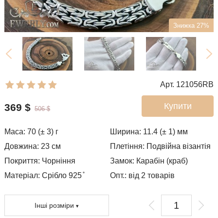
Знижка 27%
Арт. 121056RB
Купити
369
$
506
$
Маса:
70 (± 3)
г
Ширина:
11.4 (± 1)
мм
Довжина:
23
см
Плетіння:
Подвійна візантія
Покриття:
Чорніння
Замок:
Карабін (краб)
Матеріал: Срібло 925 ̊
Опт.: від 2 товарів
Інші розміри