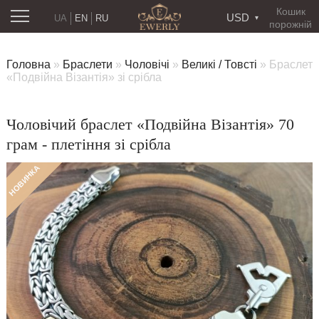
Кошик
USD
UA
EN
RU
порожній
Головна
»
Браслети
»
Чоловічі
»
Великі / Товсті
»
Браслет
«Подвійна Візантія» зі срібла
Чоловічий браслет «Подвійна Візантія» 70
грам - плетіння зі срібла
НОВИНКА