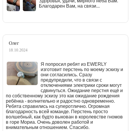
Здоровья, удачи, мирного неба Вам.
Благодарен Вам, на связи...
Олег
18.10.2024
Я попросил ребят из EWERLY
изготовит перстень по моему эскизу и
они согласились. Сразу
предупредили, что в связи с
отключениями электрики сроки могут
сдвинуться. Ожидание перстня ещё и
по собственному эскизу это как ожидание рождения
ребёнка - волнительно и радостно одновременно.
Ребята справились на суперотлично. Огромная
благодарность всей команде. Перстень просто
волшебный, как будто выкован в королевстве гномов
в горе Мориа. Очень доволен работой и
внимательным отношением. Спасибо.