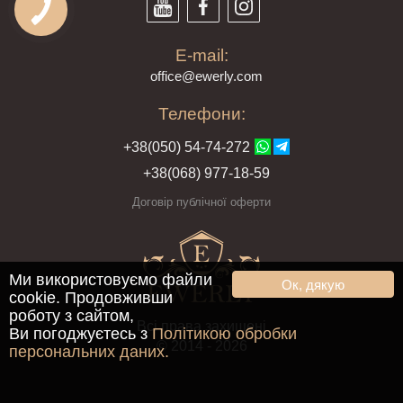
E-mail:
offi
ce@ewe
rly.com
Телефони:
+38(
050
) 54-7
4-2
72
+38
(068
) 97
7-1
8-59
Договір публічної оферти
Ми використовуємо файли
Ок, дякую
cookie. Продовживши
роботу з сайтом,
Всі права захищені
Ви погоджуєтесь з
Політикою обробки
© 2014 - 2026
персональних даних.