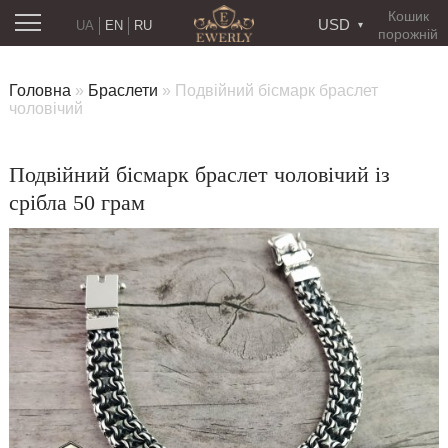
Кошик
USD
UA
EN
RU
порожній
Головна
»
Браслети
»
Подвійний бісмарк браслет
чоловічий
Подвійний бісмарк браслет чоловічий із
срібла 50 грам