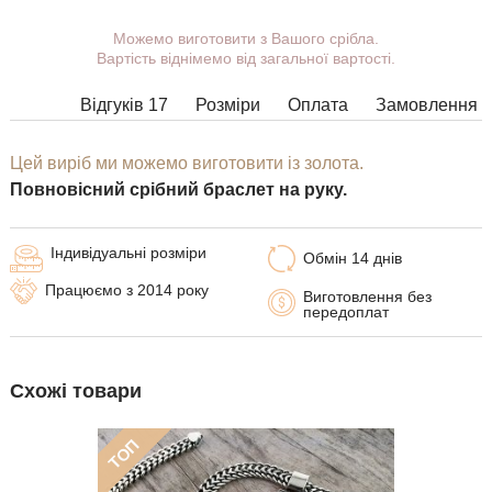
Можемо виготовити з Вашого срібла.
Ви можете вибрати покриття,
Вартість віднімемо від загальної вартості.
масу, довжину, ширину, замок.
Вироби з деякими комбінаціями
Відгуків 17
Розміри
Оплата
Замовлення
ширини, довжини і маси не можна
виготовити у принципі, в таких
випадках наші менеджери
Цей виріб ми можемо виготовити із золота.
зв'яжуться з Вами.
Повновісний срібний браслет на руку.
Індивідуальні розміри
Обмін 14 днів
Працюємо з 2014 року
Виготовлення без
передоплат
Схожі товари
ТОП