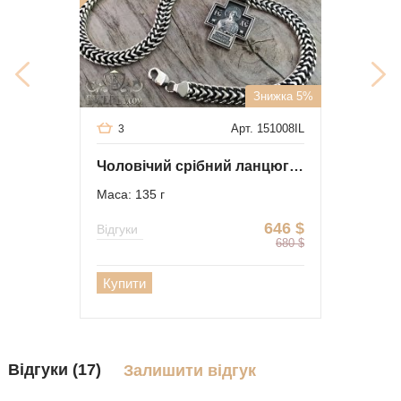
Знижка 5%
Арт. 151008IL
3
Чоловічий срібний ланцюг "Трактор" з хрестом
Маса: 135 г
646
$
Відгуки
680
$
Купити
Відгуки (17)
Залишити відгук