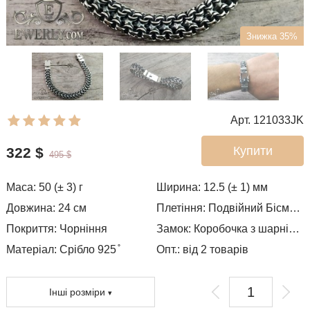
Знижка 35%
Арт. 121033JK
Купити
322
$
495
$
Маса:
50 (± 3)
г
Ширина:
12.5 (± 1)
мм
Довжина:
24
см
Плетіння:
Подвійний Бісмарк
Покриття:
Чорніння
Замок:
Коробочка з шарнірами
Матеріал: Срібло 925 ̊
Опт.: від 2 товарів
Інші розміри