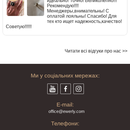
идеально! Точно! Великолепно!!!
Рекомендую!!!!
Менеджеры,внимательны! С
оплатой лояльны! Спасибо! Для
тех кто ищет надежность,качество!
Советую!!!!!!
Читати всі відгуки про нас >>
Ми у соціальних мережах:
E-mail:
offi
ce@ewe
rly.com
Телефони: