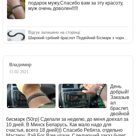
подарок мужу.Спасибо вам за эту красоту,
муж очень доволен!!!!!
Відгук залишено на сторінці:
Широкий срібний браслет Подвійний Бісмарк з чорнінням
Владимир
15.02.2021
День
добрый!
Заказыв
ал
браслет,
двойной
бисмарк (50гр) Сделали за неделю, до меня доехал за
10 дней. В Минск Беларусь. Как мало надо для
счастья, всего 18 дней))) Спасибо Ребята, отдельно
Мастеру. Дай Бог Вам удачи. Следующий заказ будет