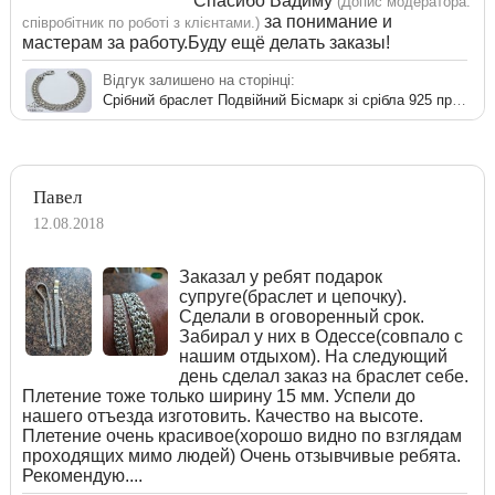
Спасибо Вадиму
(Допис модератора:
за понимание и
співробітник по роботі з клієнтами.)
мастерам за работу.Буду ещё делать заказы!
Відгук залишено на сторінці:
Срібний браслет Подвійний Бісмарк зі срібла 925 проби
Павел
12.08.2018
Заказал у ребят подарок
супруге(браслет и цепочку).
Сделали в оговоренный срок.
Забирал у них в Одессе(совпало с
нашим отдыхом). На следующий
день сделал заказ на браслет себе.
Плетение тоже только ширину 15 мм. Успели до
нашего отъезда изготовить. Качество на высоте.
Плетение очень красивое(хорошо видно по взглядам
проходящих мимо людей) Очень отзывчивые ребята.
Рекомендую....