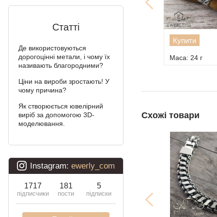
Алігатор
Статті
Арабський Бісмарк з
Купити
камінням
Де використовуються
дорогоцінні метали, і чому їх
Маса: 24 г
Фараон (подвійне
називають благородними?
якірне)
Ціни на вироби зростають! У
чому причина?
Арабський Бісмарк
Як створюється ювелірний
Давид
Схожі товари
виріб за допомогою 3D-
моделювання.
Подвійний Бісмарк
Подвійний струмочок
(чайка)
Подвійний рамзес
Десятка (подвійне
панцирное)