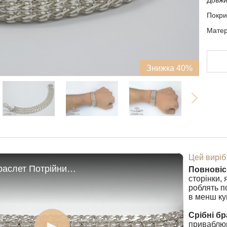
Довж
Покри
Матері
Знижка 40%
Цей виріб
Широкий браслет Потрійний бічний Бісмарк
Повновіс
сторінки, 
роблять по
в менш ку
Срібні бр
приваблюю