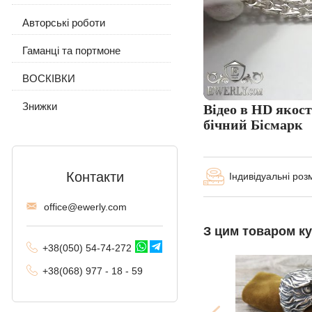
Якірне (якір) з гранями
Авторські роботи
Сережки і кільце
З вовком
З камінням
Панцирне (Панцир)
Гаманці та портмоне
Ланцюжок з підвіскою
З камінням
Без каменів
Візантійський (візантія)
ВОСКІВКИ
Без каменів
Московський Бісмарк
Знижки
Відео в HD якос
бічний Бісмарк
Лисячий хвіст
(Валькірія, Малайзія)
Комбіноване якірне
Контакти
Індивідуальні роз
Трактор (подвійне
offi
ce@ewe
rly.com
панцирне)
З цим товаром к
Фантом (Рамзес і
+38(
050
) 54-7
4-2
72
подвійний струмок)
+38
(068
) 97
7 - 1
8 - 59
Колос
Мальвіна