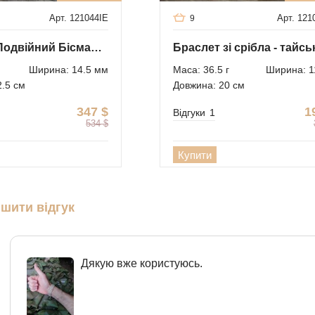
Арт. 121044IE
Арт. 121
9
Браслет Подвійний Бісмарк з накладками з срібла
Ширина: 14.5 мм
Маса: 36.5 г
Ширина: 1
2.5 см
Довжина: 20 см
347
$
1
Відгуки
1
534
$
Купити
шити відгук
Дякую вже користуюсь.