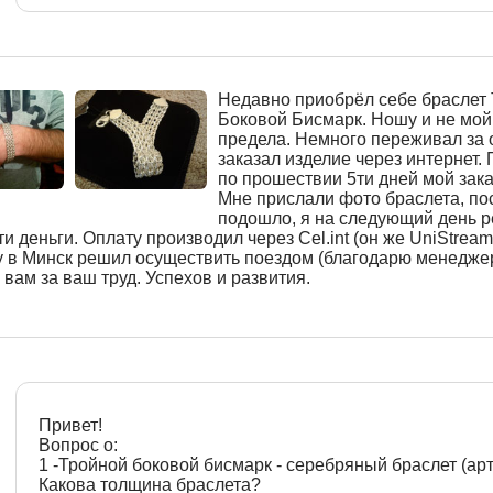
Недавно приобрёл себе браслет
Боковой Бисмарк. Ношу и не мой
предела. Немного переживал за 
заказал изделие через интернет.
по прошествии 5ти дней мой зака
Мне прислали фото браслета, по
подошло, я на следующий день 
и деньги. Оплату производил через Cel.int (он же UniStream
у в Минск решил осуществить поездом (благодарю менеджер
вам за ваш труд. Успехов и развития.
Привет!
Вопрос о:
1 -Тройной боковой бисмарк - серебряный браслет (арт
Какова толщина браслета?