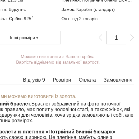
ина:
21.5
см
Плетіння:
Потрійний бічний Бісмарк
ття:
Відсутнє
Замок:
Карабін (стандарт)
ал: Срібло 925 ̊
Опт.: від 2 товарів
Інші розміри
Можемо виготовити з Вашого срібла.
Ви можете вибрати покриття, масу,
Вартість віднімемо від загальної вартості.
довжину, ширину, замок.
Вироби з деякими комбінаціями ширини,
довжини і маси не можна виготовити у
Відгуків 9
Розміри
Оплата
Замовлення
принципі, в таких випадках наші менеджери
зв'яжуться з Вами.
 ми можемо виготовити із золота.
ний браслет.
Браслет зображений на фото поточної
як правило, має попит у чоловічої статі, а також жінок, які
дарунки для чоловіків, хоча зрідка замовляють і собі, але
пних розмірах.
аслети із плетіння «Потрійний бічний бісмарк»
ть своєю шириною. Це плетіння, мабуть, одне з