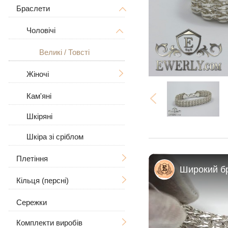
Дерево Життя
З розп'яттям
Браслети
Чоловічі
Знаки зодіаку
Чоловічі
Жіночі
Чоловічі
Великі / Товсті
У вигляді собаки
Жіночі
Великі
Великі / Товсті
Для тварин
Жіночі
Кам'яні
З камінням
Шкіряні
Шкіра зі сріблом
Плетіння
Кільця (персні)
Ручна в'язка
Сережки
Лиття
Чоловічі
Рамзес
Комплекти виробів
Бісмарк
Жіночі
З черепом