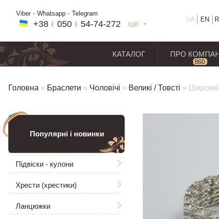
Viber
•
Whatsapp
•
Telegram
UA
EN
R
+38﹙
050
﹚54-7
4-2
72
ще
+38(
050
) 54-7
4-2
72
+38
(068
) 97
7-1
8-59
КАТАЛОГ
ПРО КОМПА
860
відг
Головна
»
Браслети
»
Чоловічі
»
Великі / Товсті
»
Широкий
Популярні і новинки
Підвіски - кулони
Хрести (хрестики)
Чоловічі
Ланцюжки
Ладанки
Без розп'яття
Великі