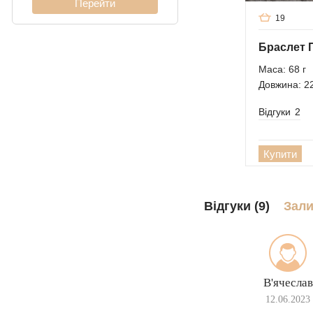
Кардинал (Пітон,
19
Італійка)
Ліхтарі
Маса: 68 г
Молнія
Довжина: 2
Відгуки
2
Купити
Відгуки (9)
Зали
В'ячеслав
12.06.2023