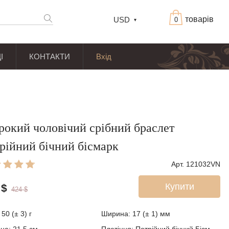
товарів
USD
0
І
КОНТАКТИ
Вхід
окий чоловічий срібний браслет
рійний бічний бісмарк
Арт. 121032VN
Купити
$
424
$
:
50 (± 3)
г
Ширина:
17 (± 1)
мм