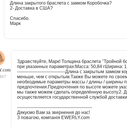
Длина закрытого браслета с замком Коробочка?
2- Доставка в США?
Спасибо.
Марк
Здравствуйте, Марк! Толщина браслета "Тройной бо
при указанных параметрах:Масса: 50,84 гШирина: 17 м
.com
----------------------------------Длина с закрытым замком
меньше, чем с открытым.Также Вы можете по свое
2017
необходимые параметры массы / длины / ширины п
предпочтения.Предпочтения по высоте можете указа
мы также можем сделать определённую высоту.2. 
осуществляется государственной службой доставки 
-----------------------------------------------------
Дякуємо Вам за звернення до нас!
З повагою, компанія EWERLY.com