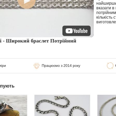
найширших
вказати в
потрійним
кількість 
виготовле
ті - Широкий браслет Потрійний
міри
Працюємо з 2014 року
упують