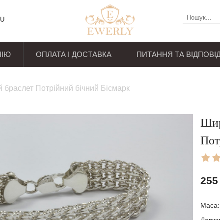
U
НІЮ
ОПЛАТА І ДОСТАВКА
ПИТАННЯ ТА ВІДПОВІД
уків
 браслет Потрійний бічний Бісмарк
Шир
Пот
255
Маса