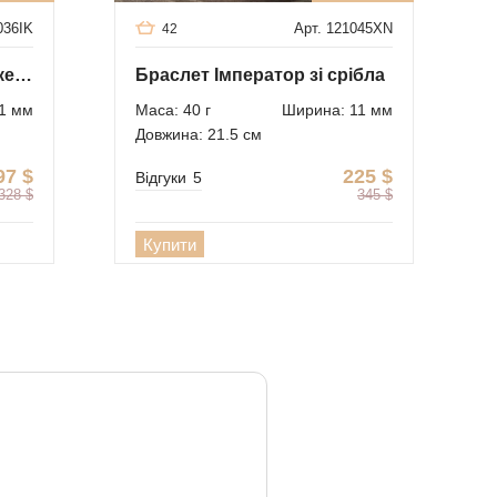
036IK
Арт. 121045XN
42
Браслет зі срібла - тайське плетіння
Браслет Імператор зі срібла
1 мм
Маса: 40 г
Ширина: 11 мм
Довжина: 21.5 см
97
$
225
$
Відгуки
5
328
$
345
$
Купити