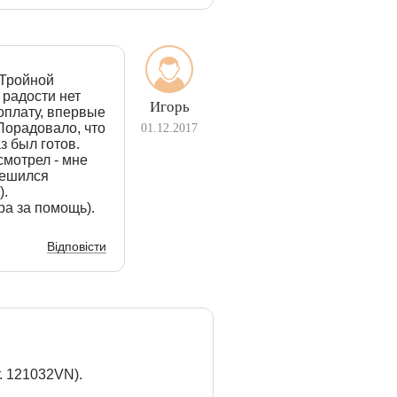
 Тройной
 радости нет
Игорь
оплату, впервые
 Порадовало, что
01.12.2017
з был готов.
смотрел - мне
решился
).
а за помощь).
Відповісти
. 121032VN).