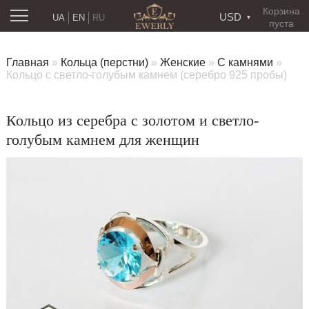
Корзина
USD
UA
EN
RU
пуста
Главная
»
Кольца (перстни)
»
Женские
»
С камнями
»
Кольцо с светло-голубым камнем (серебро 925 пробы)
Кольцо из серебра с золотом и светло-
голубым камнем для женщин