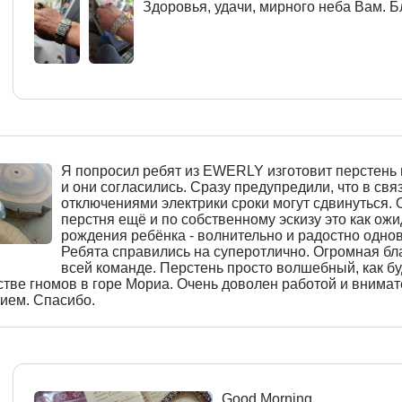
Здоровья, удачи, мирного неба Вам. Бл
Я попросил ребят из EWERLY изготовит перстень 
и они согласились. Сразу предупредили, что в связ
отключениями электрики сроки могут сдвинуться.
перстня ещё и по собственному эскизу это как ож
рождения ребёнка - волнительно и радостно одно
Ребята справились на суперотлично. Огромная бл
всей команде. Перстень просто волшебный, как бу
стве гномов в горе Мориа. Очень доволен работой и внима
ием. Спасибо.
Good Morning,