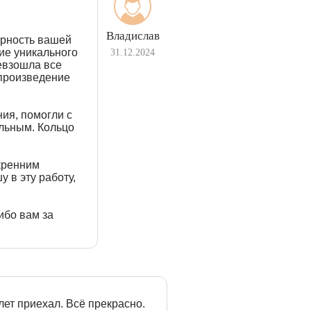
Владислав
арность вашей
ие уникального
31.12.2024
евзошла все
произведение
ия, помогли с
альным. Кольцо
кренним
 в эту работу,
ибо вам за
ет приехал. Всё прекрасно.