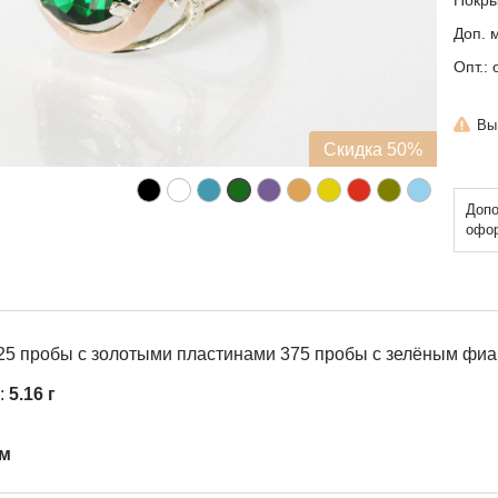
Покры
Доп. 
Опт.: 
Вы
Скидка 50%
Допо
офор
925 пробы с золотыми пластинами 375 пробы с зелёным фи
:
5.16 г
мм