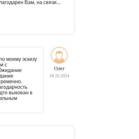
агодарен Вам, на связи...
по моему эскизу
и с
Олег
 Ожидание
идание
18.10.2024
временно.
агодарность
дто выкован в
тельным