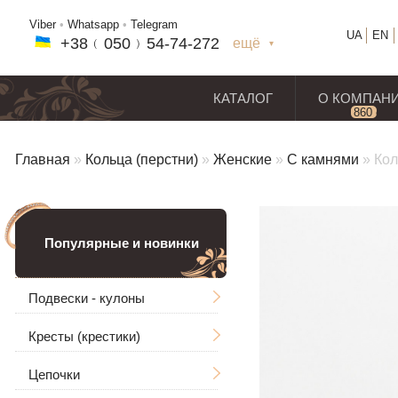
Viber
•
Whatsapp
•
Telegram
UA
EN
+38﹙
050
﹚54-7
4-2
72
ещё
+38(
050
) 54-7
4-2
72
+38
(068
) 97
7-1
8-59
КАТАЛОГ
О КОМПАН
860
отз
Главная
»
Кольца (перстни)
»
Женские
»
С камнями
»
Кол
Популярные и новинки
Подвески - кулоны
Кресты (крестики)
Мужские
Цепочки
Ладанки
Без распятия
Большие