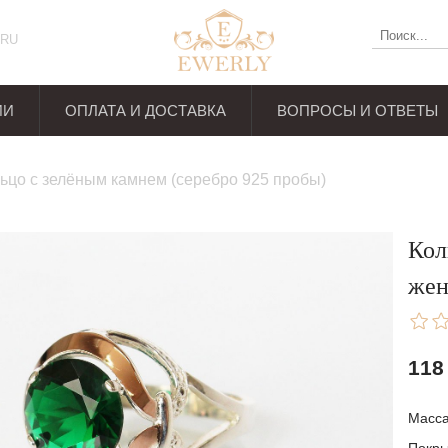
RU
ИИ
ОПЛАТА И ДОСТАВКА
ВОПРОСЫ И ОТВЕТЫ
ывов
ьцо с зелёным камнем (серебро 925 пробы)
Кол
же
118
Масса: