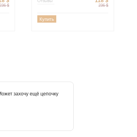
18
$
118
$
Отзывы
236
$
236
$
Купить
 Может захочу ещё цепочку