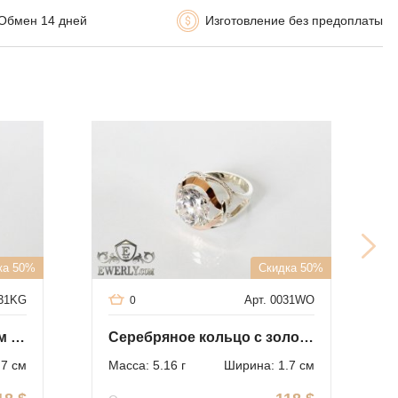
Обмен 14 дней
Изготовление без предоплаты
ка 50%
Скидка 50%
031KG
Арт. 0031WO
0
Кольцо с светло-голубым камнем (серебро 925 пробы)
Серебряное кольцо с золотом и белым камнем
.7 см
Масса: 5.16 г
Ширина: 1.7 см