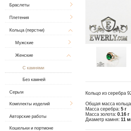
Дерево Жизни
С распятием
Браслеты
Мужские
Знаки зодиака
Мужские
Плетения
Женские
Мужские
Большие / Толстые
В виде собаки
Женские
Большие
Кольца (перстни)
Женские
Ручная вязка
Большие / Толстые
Для животных
Каменные
Литьё
Мужские
С камнями
Рамзес
Кожаные
Бисмарк
Женские
С черепом
Кожа с серебром
Якорное (якорь) с
С волком
С камнями
гранями
С камнями
Без камней
Панцирное (Панцирь)
Без камней
Серьги
Кольцо из серебра 
Византийское
(византия)
Комплекты изделий
Общая масса кольца
Масса серебра:
5 г
Московский бисмарк
Масса золота:
0.16 г
Авторские работы
Серьги и кольцо
Диаметр камня:
11 
Лисий хвост
Кошельки и портмоне
Цепочка с подвеской
(Валькирия, Малайзия)