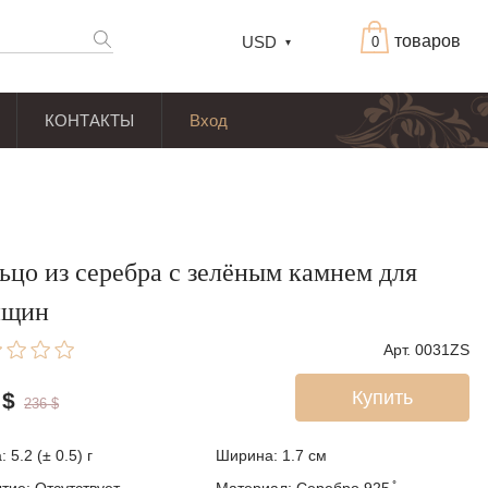
товаров
USD
0
КОНТАКТЫ
Вход
ьцо из серебра с зелёным камнем для
нщин
Арт. 0031ZS
Купить
$
236
$
 5.2 (± 0.5) г
Ширина: 1.7
см