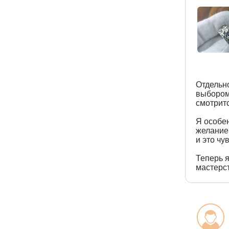
Отдельно
выбором
смотритс
Я особе
желанием
и это чу
Теперь я
мастерст