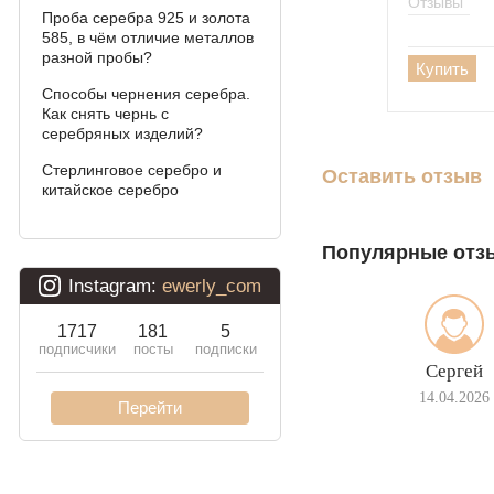
Отзывы
Проба серебра 925 и золота
Давид
585, в чём отличие металлов
разной пробы?
Купить
Двойной бисмарк
Способы чернения серебра.
Как снять чернь с
Двойной ручеёк (чайка)
серебряных изделий?
Двойной рамзес
Стерлинговое серебро и
Оставить отзыв
китайское серебро
Десятка (двойное
панцирное)
Популярные отз
Кардинал (Питон,
Итальянка)
Фонари
Сергей
Молния
14.04.2026