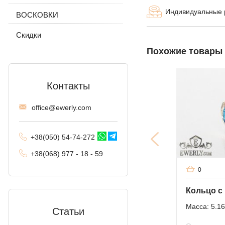
Индивидуальные
ВОСКОВКИ
Комбинированное
якорное
Скидки
Трактор (двойное
Похожие товары
панцирное)
Фантом (Рамзес и
двойной ручей)
Контакты
Колос
offi
ce@ewe
rly.com
Мальвина
+38(
050
) 54-7
4-2
72
Аллигатор
+38
(068
) 97
7 - 1
8 - 59
Арабский бисмарк с
0
камнями
Фараон (двойное
якорное)
Масса: 5.16
Статьи
Арабский бисмарк