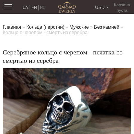
Корзина
USD
UA
EN
RU
пуста
Главная
»
Кольца (перстни)
»
Мужские
»
Без камней
»
Кольцо с черепом - смерть из серебра
Серебряное кольцо с черепом - печатка со
смертью из серебра