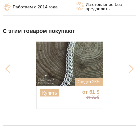
Изготовление без
Работаем с 2014 года
предоплаты
С этим товаром покупают
Скидка 25%
от 61
$
Купить
от 81
$