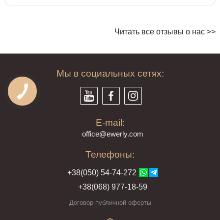
Читать все отзывы о нас >>
Мы в социальных сетях:
E-mail:
offi
ce@ewe
rly.com
Телефоны:
+38(
050
) 54-7
4-2
72
+38
(068
) 97
7-1
8-59
Договор публичной оферты