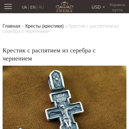
Корзина
USD
UA
EN
RU
пуста
Главная
»
Кресты (крестики)
»
Крестик с распятием из
серебра с чернением
Крестик с распятием из серебра с
чернением