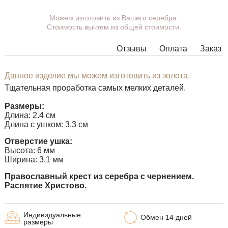
Вы можете выбрать покрытие, ушко.
Можем изготовить из Вашего серебра.
Стоимость вычтем из общей стоимости.
Дополнительные пожелания можете указать в
комментарии при оформлении заказа.
Отзывы
Оплата
Заказ
В некоторых моделях подвесок нет возможности
расширить ушко до необходимых размеров, в этом
случае наши менеджеры свяжутся с Вами.
Данное изделие мы можем изготовить из золота.
Тщательная проработка самых мелких деталей.
Любую подвеску можно дополнить ушком нужного
размера с переходным кольцом под любую цепочку.
Размеры:
Длина: 2.4 см
Длина с ушком: 3.3 см
Отверстие ушка:
Высота: 6 мм
Ширина: 3.1 мм
Православный крест из серебра с чернением.
Распятие Христово.
Индивидуальные
Обмен 14 дней
размеры