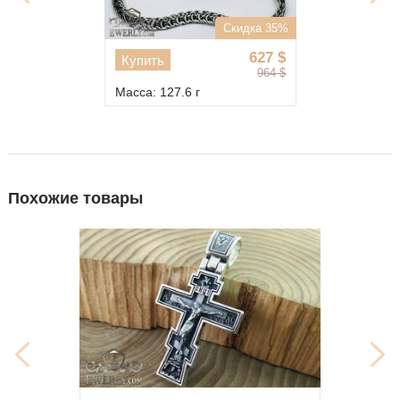
Скидка 35%
627
$
Купить
964
$
Масса: 127.6 г
Похожие товары