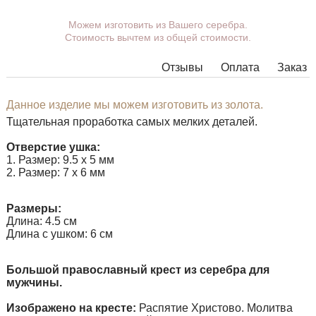
Вы можете выбрать покрытие, ушко.
Можем изготовить из Вашего серебра.
Стоимость вычтем из общей стоимости.
Дополнительные пожелания можете указать в
комментарии при оформлении заказа.
Отзывы
Оплата
Заказ
В некоторых моделях подвесок нет возможности
расширить ушко до необходимых размеров, в этом
случае наши менеджеры свяжутся с Вами.
Данное изделие мы можем изготовить из золота.
Тщательная проработка самых мелких деталей.
Любую подвеску можно дополнить ушком нужного
размера с переходным кольцом под любую цепочку.
Отверстие ушка:
1. Размер: 9.5 х 5 мм
2. Размер: 7 х 6 мм
Размеры:
Длина: 4.5 см
Длина с ушком: 6 см
Большой православный крест из серебра для
мужчины.
Изображено на кресте:
Распятие Христово. Молитва