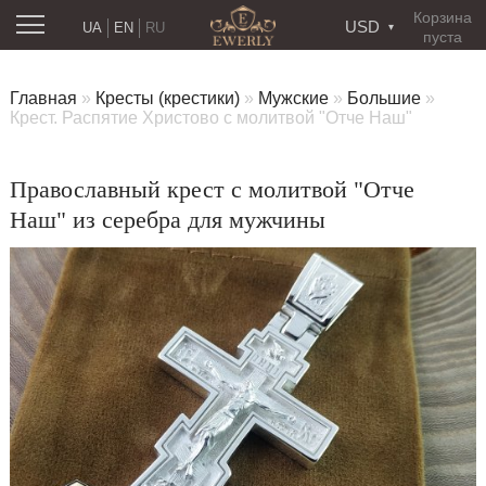
Корзина
USD
UA
EN
RU
пуста
Главная
»
Кресты (крестики)
»
Мужские
»
Большие
»
Крест. Распятие Христово с молитвой "Отче Наш"
Православный крест с молитвой "Отче
Наш" из серебра для мужчины