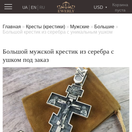
Корзина
USD
UA
EN
RU
пуста
Главная
»
Кресты (крестики)
»
Мужские
»
Большие
»
Большой крестик из серебра с уникальным ушком
Большой мужской крестик из серебра с
ушком под заказ