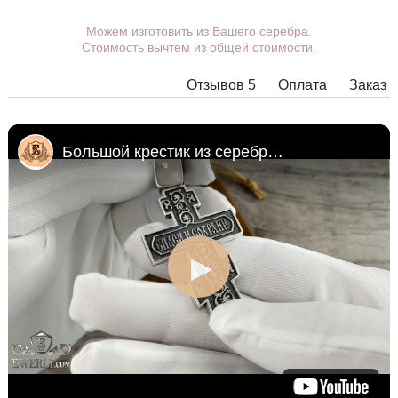
Вы можете выбрать покрытие, ушко.
Можем изготовить из Вашего серебра.
Стоимость вычтем из общей стоимости.
Дополнительные пожелания можете указать в
комментарии при оформлении заказа.
Отзывов 5
Оплата
Заказ
В некоторых моделях подвесок нет возможности
расширить ушко до необходимых размеров, в этом
случае наши менеджеры свяжутся с Вами.
Большой крестик из серебра с уникальным ушком
Любую подвеску можно дополнить ушком нужного
размера с переходным кольцом под любую цепочку.