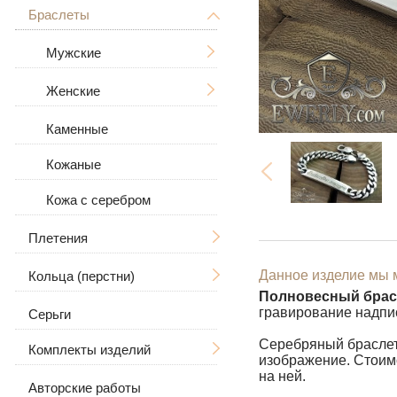
Дерево Жизни
С распятием
Браслеты
Мужские
Знаки зодиака
Мужские
Женские
Мужские
Большие / Толстые
В виде собаки
Женские
Большие
Женские
Большие / Толстые
Для животных
Каменные
С камнями
Кожаные
Кожа с серебром
Плетения
Данное изделие мы м
Кольца (перстни)
Ручная вязка
Полновесный брас
гравирование надпи
Серьги
Литьё
Мужские
Рамзес
Серебряный браслет 
Комплекты изделий
Бисмарк
Женские
С черепом
изображение. Стоимо
на ней.
Якорное (якорь) с
Авторские работы
Серьги и кольцо
С волком
С камнями