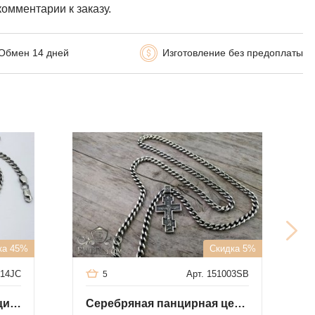
комментарии к заказу.
Обмен 14 дней
Изготовление без предоплаты
ка 45%
Скидка 5%
014JC
Арт. 151003SB
5
Панцирная цепочка (панцирь)
Серебряная панцирная цепочка с крестиком