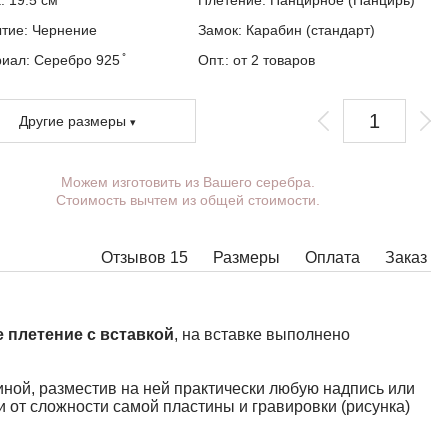
а:
19.5
см
Плетение:
Панцирное (Панцирь)
ытие:
Чернение
Замок:
Карабин (стандарт)
иал: Серебро 925 ̊
Опт.: от 2 товаров
Другие размеры
Можем изготовить из Вашего серебра.
Вы можете выбрать покрытие, массу,
Стоимость вычтем из общей стоимости.
длину, ширину, замок.
Изделия с некоторыми комбинациями ширины,
длины и массы нельзя изготовить в принципе,
Отзывов 15
Размеры
Оплата
Заказ
в таких случаях наши менеджеры свяжутся с
Вами.
 плетение с вставкой
, на вставке выполнено
иной, разместив на ней практически любую надпись или
 от сложности самой пластины и гравировки (рисунка)