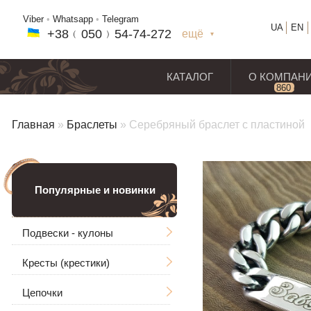
Viber
•
Whatsapp
•
Telegram
UA
EN
+38﹙
050
﹚54-7
4-2
72
ещё
+38(
050
) 54-7
4-2
72
+38
(068
) 97
7-1
8-59
КАТАЛОГ
О КОМПАН
860
отз
Главная
»
Браслеты
»
Серебряный браслет с пластиной
Популярные и новинки
Подвески - кулоны
Кресты (крестики)
Мужские
Цепочки
Ладанки
Без распятия
Большие