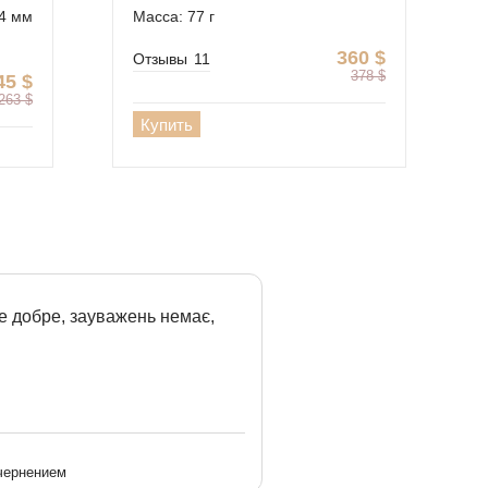
4 мм
Масса: 77 г
360
$
Отзывы
11
378
$
45
$
263
$
Купить
е добре, зауважень немає,
 чернением