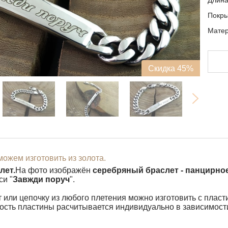
Длин
Покр
Матер
Скидка 45%
ожем изготовить из золота.
лет.
На фото изображён
серебряный браслет - панцирное
си "
Завжди поруч
".
или цепочку из любого плетения можно изготовить с пласт
сть пластины расчитывается индивидуально в зависимости