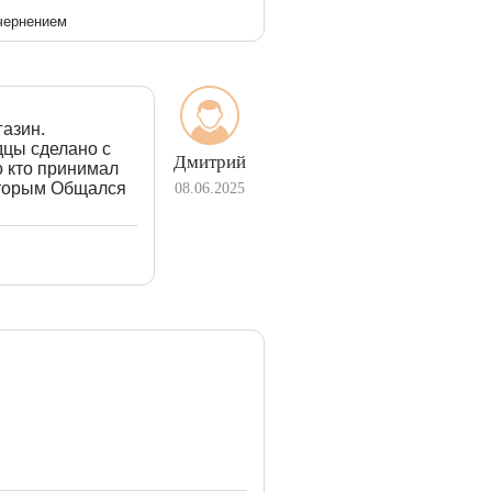
 чернением
газин.
дцы сделано с
Дмитрий
о кто принимал
которым Общался
08.06.2025