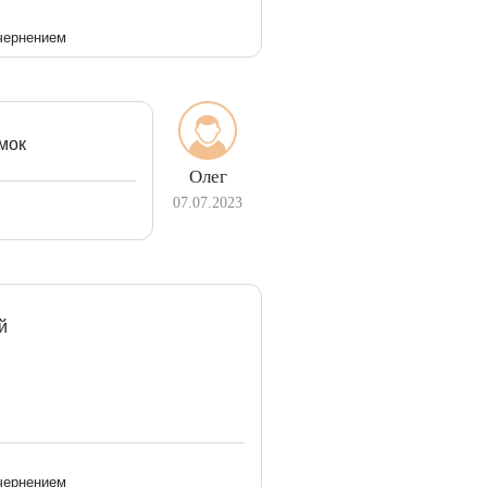
 чернением
амок
Олег
07.07.2023
й
 чернением