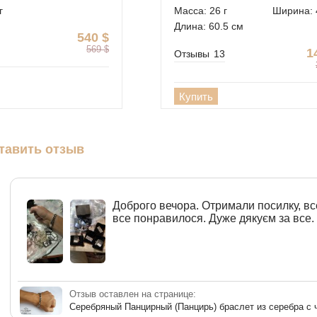
г
Масса: 26 г
Ширина: 
Длина: 60.5 см
540
$
569
$
1
Отзывы
13
Купить
тавить отзыв
Доброго вечора. Отримали посилку, вс
все понравилося. Дуже дякуєм за все.
Отзыв оставлен на странице:
Серебряный Панцирный (Панцирь) браслет из серебра с