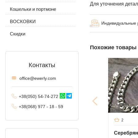
гранями
Для уточнения детал
Кошельки и портмоне
Цепочка с подвеской
С камнями
Без камней
Панцирное (Панцирь)
ВОСКОВКИ
Без камней
Индивидуальные
Византийское
(византия)
Скидки
Московский бисмарк
Похожие товары
Лисий хвост
(Валькирия, Малайзия)
Контакты
Комбинированное
offi
ce@ewe
rly.com
якорное
Трактор (двойное
+38(
050
) 54-7
4-2
72
панцирное)
+38
(068
) 97
7 - 1
8 - 59
Фантом (Рамзес и
двойной ручей)
2
Колос