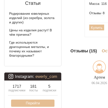
Мальвина
Статьи
Масса: 116 
Аллигатор
Отзывы
8
Родирование ювелирных
изделий (из серебра, золота
Арабский бисмарк с
и других)
камнями
Купить
Цены на изделия растут! В
чём причина?
Фараон (двойное
якорное)
Где используются
драгоценные металлы, и
Арабский бисмарк
Отзывы (15)
Ос
почему их называют
благородными?
Давид
Двойной бисмарк
Артем
Двойной ручеёк (чайка)
06.04.2026
Двойной рамзес
Десятка (двойное
панцирное)