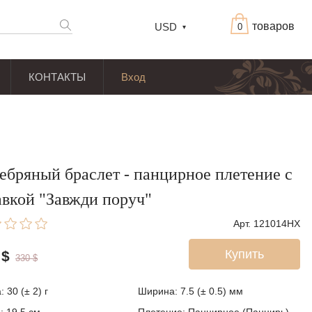
товаров
USD
0
КОНТАКТЫ
Вход
ебряный браслет - панцирное плетение с
авкой "Завжди поруч"
Арт. 121014HX
Купить
$
330
$
а:
30 (± 2)
г
Ширина:
7.5 (± 0.5)
мм