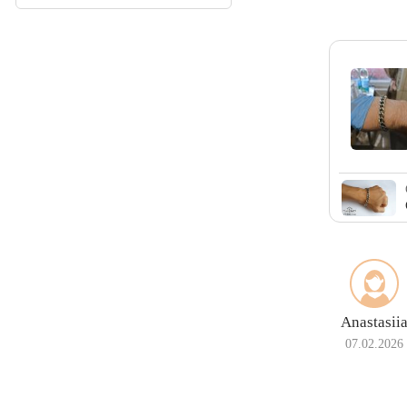
Кардинал (Питон,
Итальянка)
Фонари
Молния
Anastasii
07.02.2026