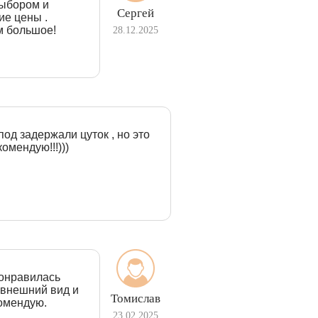
выбором и
Сергей
ие цены .
м большое!
28.12.2025
под задержали цуток , но это
омендую!!!)))
понравилась
 внешний вид и
Томислав
комендую.
23.02.2025