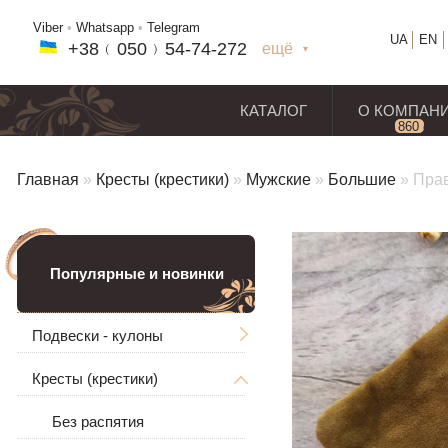
Viber
•
Whatsapp
•
Telegram
UA
EN
+38﹙
050
﹚54-7
4-2
72
ещё
+38(
050
) 54-7
4-2
72
+38
(068
) 97
7-1
8-59
КАТАЛОГ
О КОМПАН
860
отз
Главная
»
Кресты (крестики)
»
Мужские
»
Большие
»
Прав
Популярные и новинки
Подвески - кулоны
Кресты (крестики)
Мужские
Ладанки
Без распятия
Большие