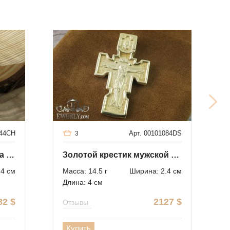
144CH
Арт. 00101084DS
3
Мужской крест из серебра с распятием
Золотой крестик мужской православный
.4 см
Масса: 14.5 г
Ширина: 2.4 см
Длина: 4 см
82
$
2127
$
Отзывы
Купить