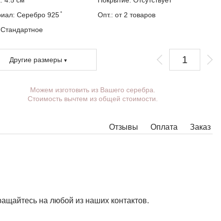
: 4.5 см
Покрытие:
Отсутствует
иал: Серебро 925 ̊
Опт.: от 2 товаров
:
Стандартное
Другие размеры
Можем изготовить из Вашего серебра.
ы можете выбрать покрытие, ушко.
Стоимость вычтем из общей стоимости.
лнительные пожелания можете указать в комментарии при
млении заказа.
Отзывы
Оплата
Заказ
которых моделях подвесок нет возможности расширить ушко до
ходимых размеров, в этом случае наши менеджеры свяжутся с
.
ю подвеску можно дополнить ушком нужного размера с
ходным кольцом под любую цепочку.
ращайтесь на любой из наших контактов.