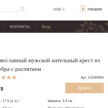
товаров
USD
0
КОНТАКТЫ
Вход
вославный мужской нательный крест из
ебра с распятием
Арт. 131009NV
Купить
$
 17.5 (± 1) г
Ширина: 3.4
см