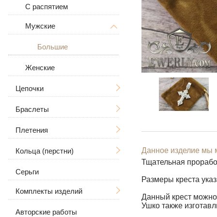
Дерево Жизни
С распятием
Знаки зодиака
Мужские
В виде собаки
Большие
Для животных
Женские
Цепочки
Браслеты
Мужские
Плетения
Женские
Мужские
Большие / Толстые
Данное изделие мы м
Кольца (перстни)
Женские
Ручная вязка
Большие / Толстые
Тщательная прорабо
Серьги
Каменные
Литьё
Мужские
С камнями
Рамзес
Размеры креста ука
Комплекты изделий
Кожаные
Бисмарк
Женские
С черепом
Данный крест можно 
Ушко также изготавл
Кожа с серебром
Якорное (якорь) с
Авторские работы
Серьги и кольцо
С волком
С камнями