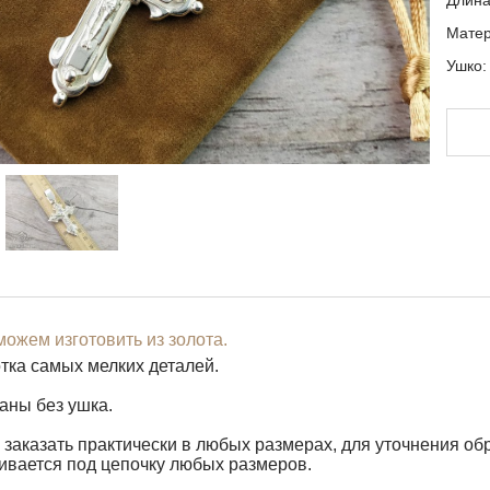
Длина
Матер
Ушко
В
Допо
офор
В не
необ
Вами
ожем изготовить из золота.
Любу
тка самых мелких деталей.
пере
заны без ушка.
заказать практически в любых размерах, для уточнения об
ивается под цепочку любых размеров.