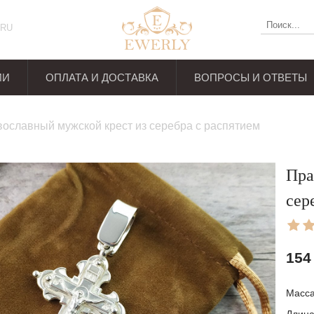
RU
ИИ
ОПЛАТА И ДОСТАВКА
ВОПРОСЫ И ОТВЕТЫ
ывов
ославный мужской крест из серебра с распятием
Пра
сер
154
Масса: