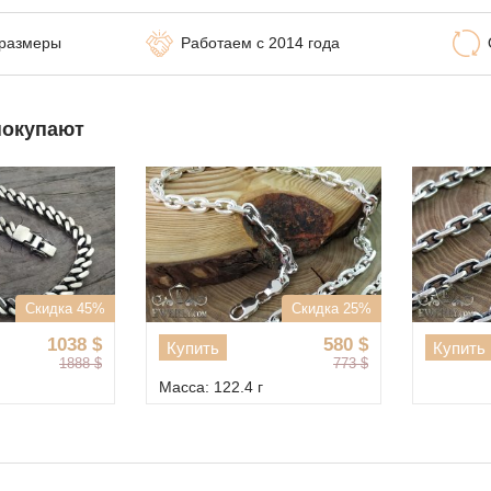
 размеры
Работаем с 2014 года
покупают
Скидка 45%
Скидка 25%
1038
$
580
$
Купить
Купить
1888
$
773
$
Масса: 122.4 г