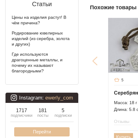
Мальвина
Статьи
Похожие товары
Аллигатор
Цены на изделия растут! В
чём причина?
Арабский бисмарк с
камнями
Родирование ювелирных
изделий (из серебра, золота
и других)
Фараон (двойное
якорное)
Где используются
драгоценные металлы, и
Арабский бисмарк
почему их называют
благородными?
Давид
5
Двойной бисмарк
Двойной ручеёк (чайка)
Масса: 18 г
Длина: 5.8 
Двойной рамзес
Отзывы
Десятка (двойное
панцирное)
Купить