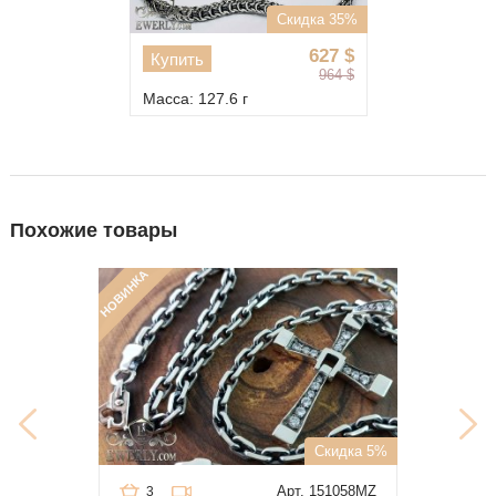
Скидка 35%
627
$
Купить
964
$
Масса: 127.6 г
Похожие товары
НОВИНКА
Скидка 5%
Арт. 151058MZ
3