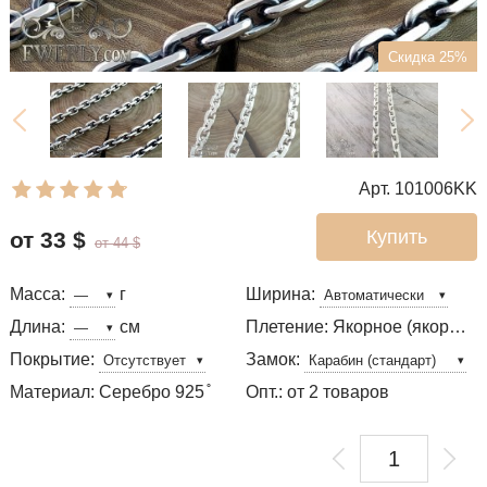
Скидка 25%
Арт. 101006KK
Купить
от 33
$
от 44
$
Масса:
г
Ширина:
Длина:
см
Плетение: Якорное (якорь) с гранями
Покрытие:
Замок:
Материал: Серебро 925 ̊
Опт.: от 2 товаров