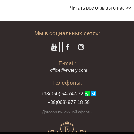
Читать все отзывы о нас >>
Мы в социальных сетях:
E-mail:
offi
ce@ewe
rly.com
Телефоны:
+38(
050
) 54-7
4-2
72
+38
(068
) 97
7-1
8-59
Договор публичной оферты