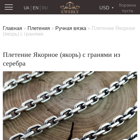
Корзина
USD
UA
EN
RU
пуста
Главная
»
Плетения
»
Ручная вязка
»
Плетение Якорное
(якорь) с гранями
Плетение Якорное (якорь) с гранями из
серебра