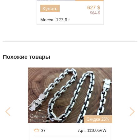
627
$
Купить
964
$
Масса: 127.6 г
Похожие товары
Скидка 25%
Арт. 111006VW
37