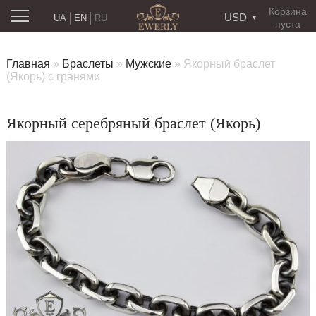
Корзина
USD
UA
EN
RU
пуста
Главная
»
Браслеты
»
Мужские
»
Якорный браслет
(Якорь) с гранями
Якорный серебряный браслет (Якорь)