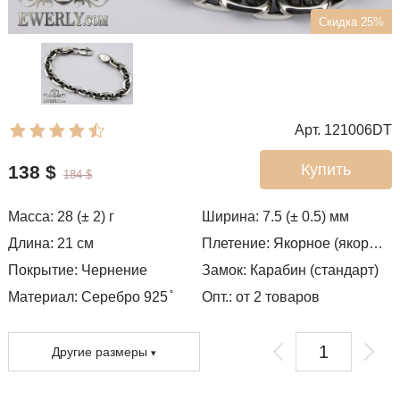
Скидка 25%
Арт. 121006DT
Купить
138
$
184
$
Масса:
28 (± 2)
г
Ширина:
7.5 (± 0.5)
мм
Длина:
21
см
Плетение:
Якорное (якорь) с гранями
Покрытие:
Чернение
Замок:
Карабин (стандарт)
Материал: Серебро 925 ̊
Опт.: от 2 товаров
Другие размеры