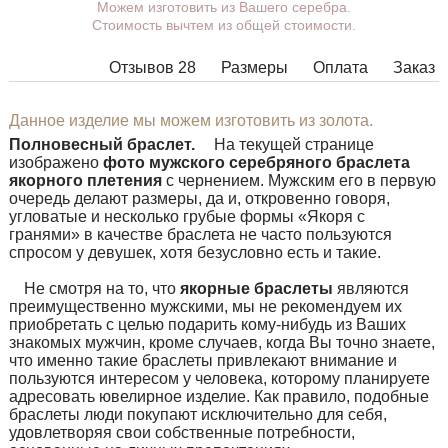
Можем изготовить из Вашего серебра.
Вы можете выбрать покрытие,
Стоимость вычтем из общей стоимости.
массу, длину, ширину, замок.
Изделия с некоторыми
Отзывов 28
Размеры
Оплата
Заказ
комбинациями ширины, длины и
массы нельзя изготовить в
принципе, в таких случаях наши
Данное изделие мы можем изготовить из золота.
менеджеры свяжутся с Вами.
Полновесный браслет.
На
текущей странице
изображено
фото мужского серебряного браслета
якорного плетения
с чернением. Мужским его в первую
очередь делают размеры, да и, откровенно говоря,
угловатые и несколько грубые формы «Якоря с
гранями» в качестве браслета не часто пользуются
спросом у девушек, хотя безусловно есть и такие.
Не
смотря на то, что
якорные браслеты
являются
преимущественно мужскими, мы не рекомендуем их
приобретать с целью подарить кому-нибудь из Ваших
знакомых мужчин, кроме случаев, когда Вы точно знаете,
что именно такие браслеты привлекают внимание и
пользуются интересом у человека, которому планируете
адресовать ювелирное изделие. Как правило, подобные
браслеты люди покупают исключительно для себя,
удовлетворяя свои собственные потребности,