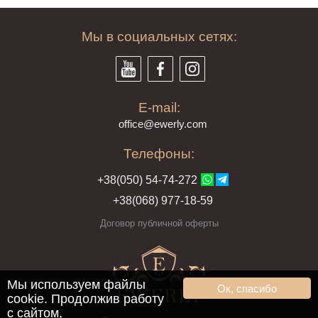
Мы в социальных сетях:
E-mail:
offi
ce@ewe
rly.com
Телефоны:
+38(
050
) 54-7
4-2
72
+38
(068
) 97
7-1
8-59
Договор публичной оферты
Мы используем файлы
Ок, спасибо
cookie. Продолжив работу
с сайтом,