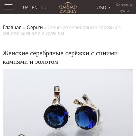
Корзина
USD
UA
EN
RU
пуста
Главная
»
Серьги
»
Женские серебряные серёжки с
синими камнями и золотом
Женские серебряные серёжки с синими
камнями и золотом