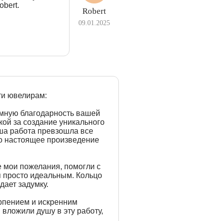
obert.
Robert
09.01.2025
ти ювелирам:
омную благодарность вашей
ой за создание уникального
аша работа превзошла все
о настоящее произведение
е мои пожелания, помогли с
я просто идеальным. Кольцо
дает задумку.
рпением и искренним
 вложили душу в эту работу,