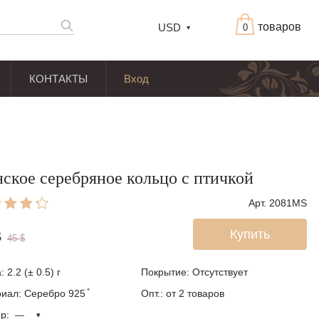
товаров
USD
0
КОНТАКТЫ
Вход
ское серебряное кольцо с птичкой
Арт. 2081MS
Купить
$
45
$
 2.2 (± 0.5) г
Покрытие: Отсутствует
иал: Серебро 925 ̊
Опт.: от 2 товаров
ер: