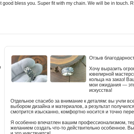
ot good bless you. Super fit with my chain. We will be in touch. R
Отзыв благодарнос
в
Хочу выразить огр
ювелирной мастерск
кольца на заказ! В
мои ожидания — эт
искусства!
Отдельное спасибо за внимание к деталям: вы учли вс
выбором дизайна и материалов, а результат получилс
смотрится изысканно, комфортно носится и точно пере
Я особенно впечатлен вашим профессионализмом, те
желанием создать что-то действительно особенное. Вы
и это чувствуется!