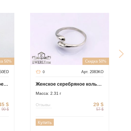
ка 50%
Скидка 50%
050ED
Арт. 2083KO
0
Имперское кольцо из серебра с чернением
Женское серебряное кольцо - капля
Масса: 2.31 г
45
$
29
$
Отзывы
90
$
57
$
Купить