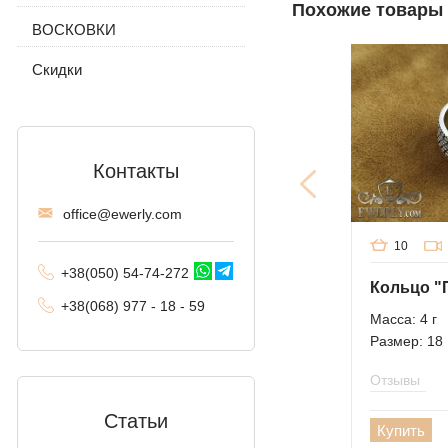
Похожие товары
ВОСКОВКИ
Комбинированное
якорное
Скидки
Трактор (двойное
панцирное)
Фантом (Рамзес и
двойной ручей)
Контакты
Колос
offi
ce@ewe
rly.com
Мальвина
10
+38(
050
) 54-7
4-2
72
Аллигатор
+38
(068
) 97
7 - 1
8 - 59
Масса: 4 г
Арабский бисмарк с
Размер: 18
камнями
Отзывы
Фараон (двойное
якорное)
Статьи
Купить
Арабский бисмарк