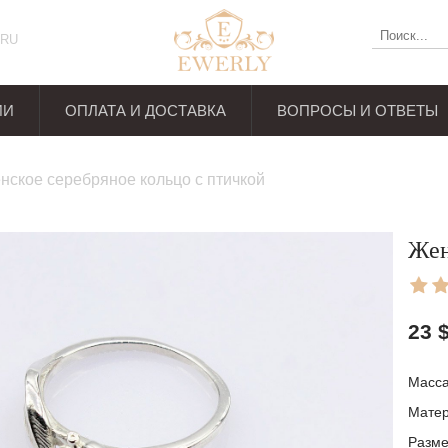
RU
ИИ
ОПЛАТА И ДОСТАВКА
ВОПРОСЫ И ОТВЕТЫ
ывов
нское серебряное кольцо с птичкой
Жен
23
Масса:
Матер
Разм