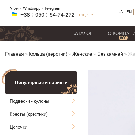
Viber
•
Whatsapp
•
Telegram
UA
EN
+38﹙
050
﹚54-7
4-2
72
ещё
+38(
050
) 54-7
4-2
72
+38
(068
) 97
7-1
8-59
КАТАЛОГ
О КОМПАН
860
отз
Главная
»
Кольца (перстни)
»
Женские
»
Без камней
»
Же
Популярные и новинки
Подвески - кулоны
Кресты (крестики)
Мужские
Цепочки
Ладанки
Без распятия
Большие