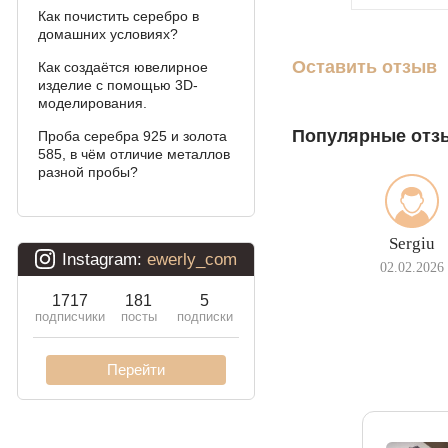
Как почистить серебро в
Давид
домашних условиях?
Оставить отзыв
Как создаётся ювелирное
Двойной бисмарк
изделие с помощью 3D-
моделирования.
Двойной ручеёк (чайка)
Популярные отз
Проба серебра 925 и золота
Двойной рамзес
585, в чём отличие металлов
разной пробы?
Десятка (двойное
панцирное)
Sergiu
Кардинал (Питон,
02.02.2026
Итальянка)
Фонари
Молния