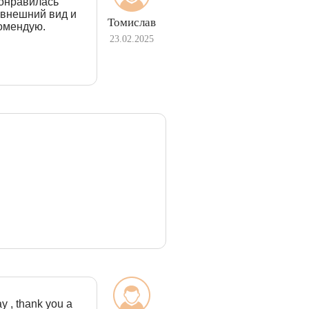
понравилась
 внешний вид и
Томислав
комендую.
23.02.2025
ay , thank you a