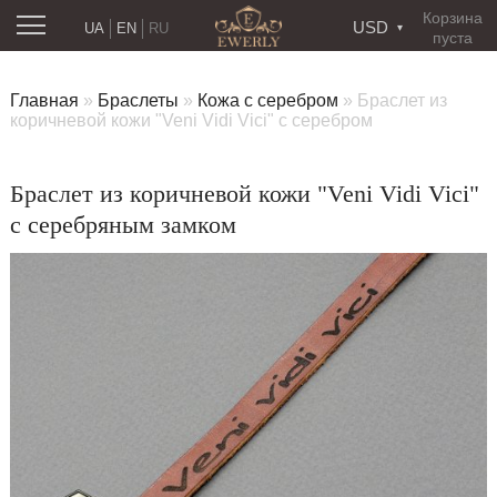
Корзина
USD
UA
EN
RU
пуста
Главная
»
Браслеты
»
Кожа с серебром
»
Браслет из
коричневой кожи "Veni Vidi Vici" с серебром
Браслет из коричневой кожи "Veni Vidi Vici"
с серебряным замком