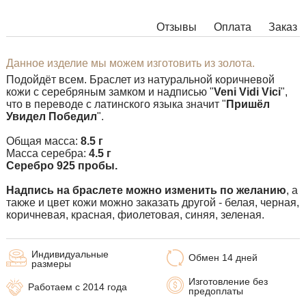
Вы можете выбрать длину.
Отзывы
Оплата
Заказ
Дополнительные пожелания можете указать в
комментарии при оформлении заказа.
Данное изделие мы можем изготовить из золота.
Изделия с некоторыми комбинациями ширины, длины и
Подойдёт всем. Браслет из натуральной коричневой
массы нельзя изготовить в принципе, в таких случаях
кожи с серебряным замком и надписью "
Veni Vidi Vici​
",
наши менеджеры свяжутся с Вами.
что в переводе с латинского языка значит "
Пришёл
Увидел Победил
".
Общая масса:
8.5 г
Масса серебра:
4.5 г
​Серебро 925 пробы.
Надпись на браслете можно изменить по желанию
, а
также и цвет кожи можно заказать другой - белая, черная,
коричневая, красная, фиолетовая, синяя, зеленая.
Индивидуальные
Обмен 14 дней
размеры
Изготовление без
Работаем с 2014 года
предоплаты