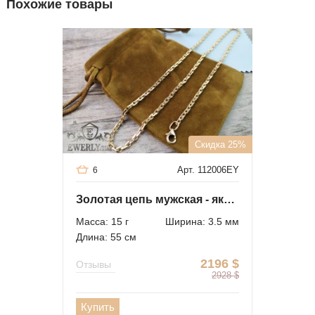
Похожие товары
Скидка 25%
Арт. 112006EY
6
Золотая цепь мужская - якорное плетение
Масса: 15 г
Ширина: 3.5 мм
Длина: 55 см
2196
$
Отзывы
2928
$
Купить