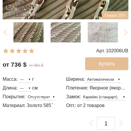
Скидка 25%
Арт. 102006UB
Купить
от 736
$
от 981
$
Масса:
г
Ширина:
Длина:
см
Плетение: Якорное (якорь) с гранями (золото)
Покрытие:
Замок:
Материал: Золото 585 ̊
Опт.: от 2 товаров