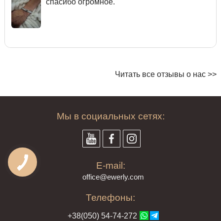
спасибо огромное.
Читать все отзывы о нас >>
Мы в социальных сетях:
E-mail:
offi
ce@ewe
rly.com
Телефоны:
+38(
050
) 54-7
4-2
72