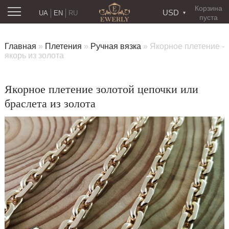
Корзина
USD
UA
EN
RU
пуста
Главная
»
Плетения
»
Ручная вязка
»
Якорное плетение -
якорь из золота
Якорное плетение золотой цепочки или
браслета из золота