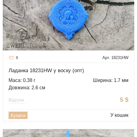
Арт. 18231HW
9
Ладанка 18231HW у воску (опт)
Маса: 0.38 г
Ширина: 1.7 мм
Довжина: 2.6 см
5
$
Відгуки
У кошик
Купити