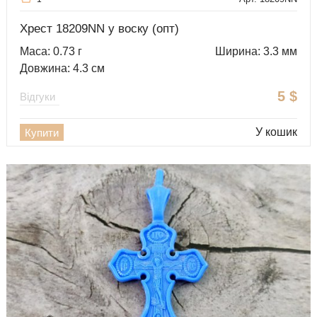
Хрест 18209NN у воску (опт)
Маса: 0.73 г
Ширина: 3.3 мм
Довжина: 4.3 см
5
$
Відгуки
У кошик
Купити