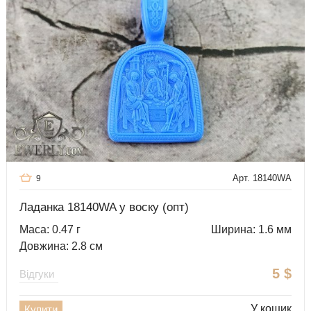
Арт. 18140WA
9
Ладанка 18140WA у воску (опт)
Маса: 0.47 г
Ширина: 1.6 мм
Довжина: 2.8 см
5
$
Відгуки
У кошик
Купити