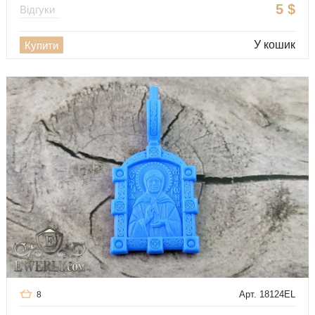
5
$
Відгуки
У кошик
Купити
Арт. 18124EL
8