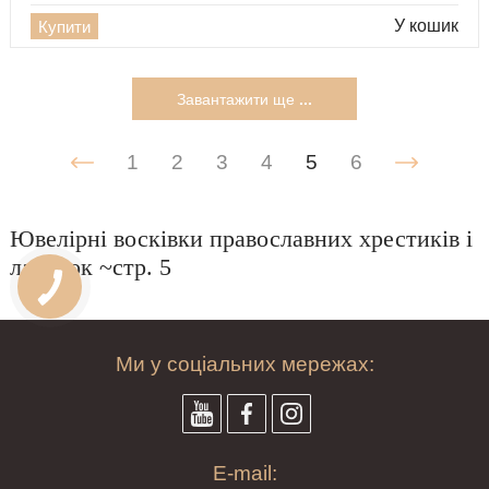
У кошик
Купити
Завантажити ще
...
1
2
3
4
5
6
Ювелірні восківки православних хрестиків і
ладанок ~стр. 5
Ми у соціальних мережах:
E-mail: