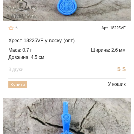
Арт. 18225VF
5
Хрест 18225VF у воску (опт)
Маса: 0.7 г
Ширина: 2.6 мм
Довжина: 4.5 см
5
$
Відгуки
У кошик
Купити