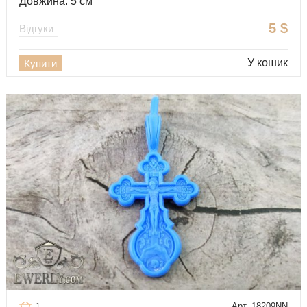
Довжина: 5 см
5
$
Відгуки
У кошик
Купити
Арт. 18209NN
1