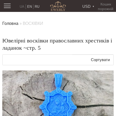
Кошик
USD
UA
EN
RU
порожній
Головна
»
ВОСКІВКИ
Ювелірні восківки православних хрестиків і
ладанок ~стр. 5
Сортувати