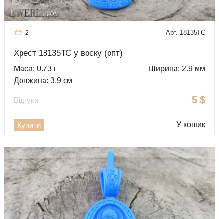
Арт. 18135TC
2
Хрест 18135TC у воску (опт)
Маса: 0.73 г
Ширина: 2.9 мм
Довжина: 3.9 см
5
$
Відгуки
У кошик
Купити