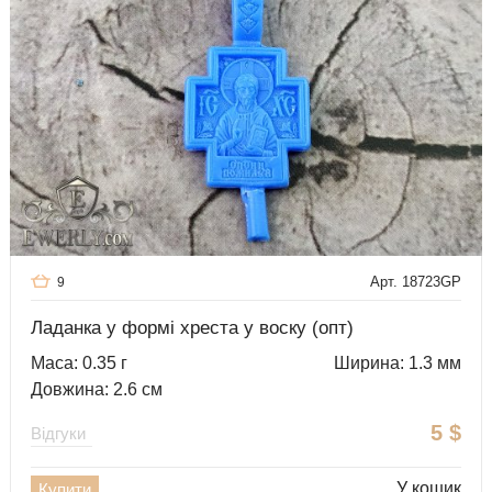
Арт. 18723GP
9
Ладанка у формі хреста у воску (опт)
Маса: 0.35 г
Ширина: 1.3 мм
Довжина: 2.6 см
5
$
Відгуки
У кошик
Купити