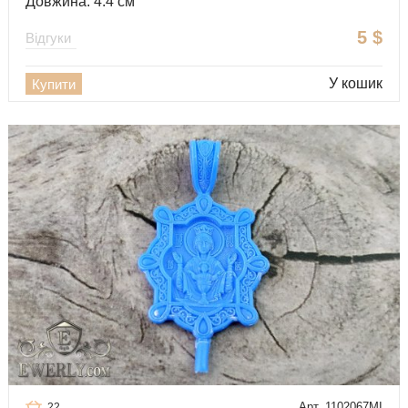
Довжина: 4.4 см
5
$
Відгуки
У кошик
Купити
Арт. 1102067MI
22