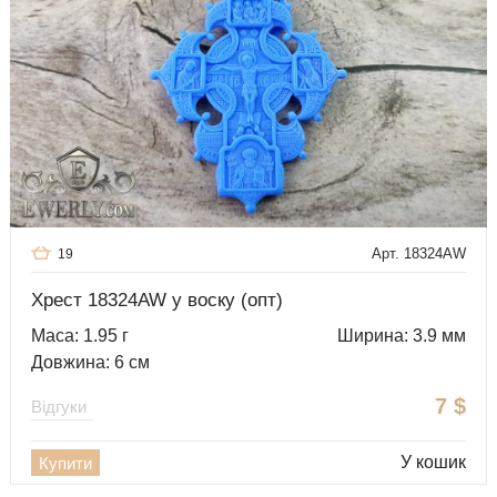
Арт. 18324AW
19
Хрест 18324AW у воску (опт)
Маса: 1.95 г
Ширина: 3.9 мм
Довжина: 6 см
7
$
Відгуки
У кошик
Купити