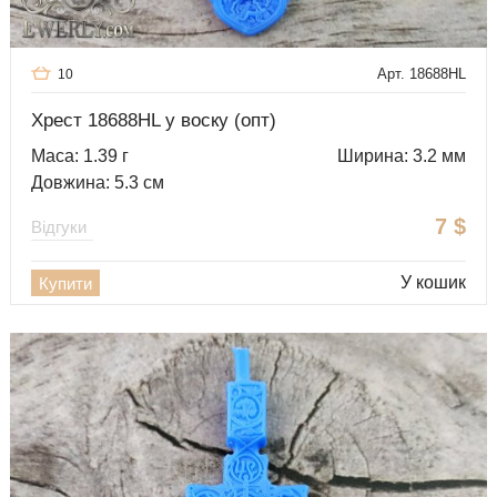
Арт. 18688HL
10
Хрест 18688HL у воску (опт)
Маса: 1.39 г
Ширина: 3.2 мм
Довжина: 5.3 см
7
$
Відгуки
У кошик
Купити