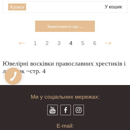
У кошик
Купити
Завантажити ще
...
1
2
3
4
5
6
Ювелірні восківки православних хрестиків і
ладанок ~стр. 4
Ми у соціальних мережах:
E-mail: