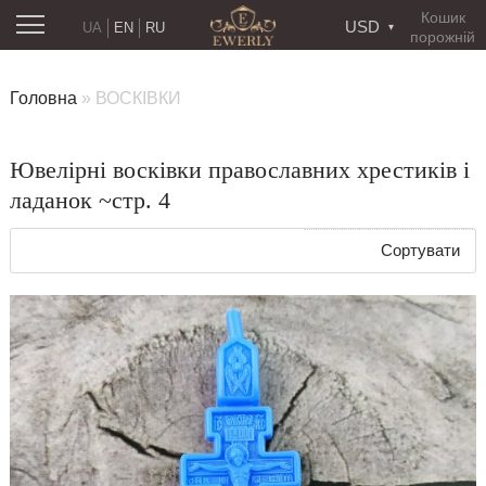
Кошик
USD
UA
EN
RU
порожній
Головна
»
ВОСКІВКИ
Ювелірні восківки православних хрестиків і
ладанок ~стр. 4
Сортувати