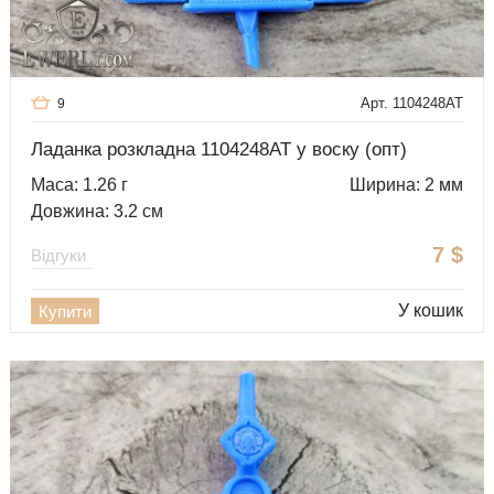
Арт. 1104248AT
9
Ладанка розкладна 1104248AT у воску (опт)
Маса: 1.26 г
Ширина: 2 мм
Довжина: 3.2 см
7
$
Відгуки
У кошик
Купити