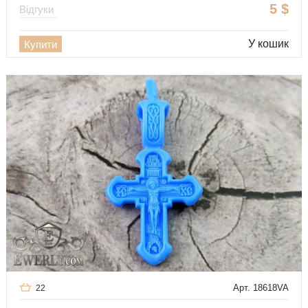
5
$
Відгуки
У кошик
Купити
Арт. 18618VA
22