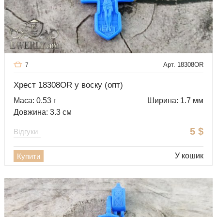
Арт. 18308OR
7
Хрест 18308OR у воску (опт)
Маса: 0.53 г
Ширина: 1.7 мм
Довжина: 3.3 см
5
$
Відгуки
У кошик
Купити