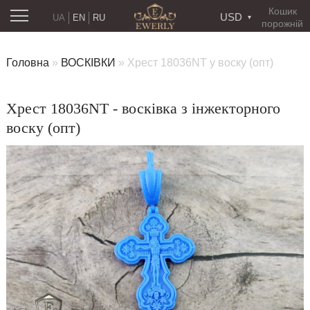
Кошик
USD
UA
EN
RU
порожній
Головна
»
ВОСКІВКИ
»
Хрест 18036NT у воску (опт)
Хрест 18036NT - восківка з інжекторного
воску (опт)