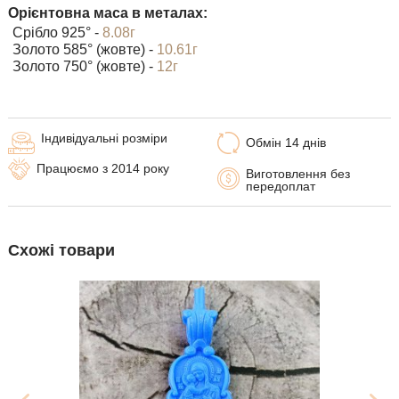
Орієнтовна маса в металах:
Срібло 925° -
8.08г
Золото 585° (жовте) -
10.61г
Золото 750° (жовте) -
12г
Індивідуальні розміри
Обмін 14 днів
Працюємо з 2014 року
Виготовлення без
передоплат
Схожі товари