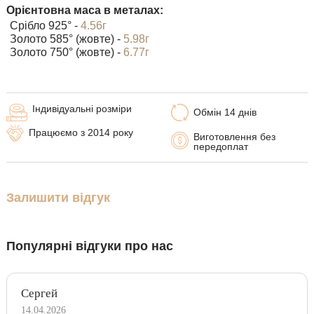
Орієнтовна маса в металах:
Срібло 925° -
4.56г
Золото 585° (жовте) -
5.98г
Золото 750° (жовте) -
6.77г
Індивідуальні розміри
Обмін 14 днів
Працюємо з 2014 року
Виготовлення без
передоплат
Залишити відгук
Популярні відгуки про нас
Сергей
14.04.2026