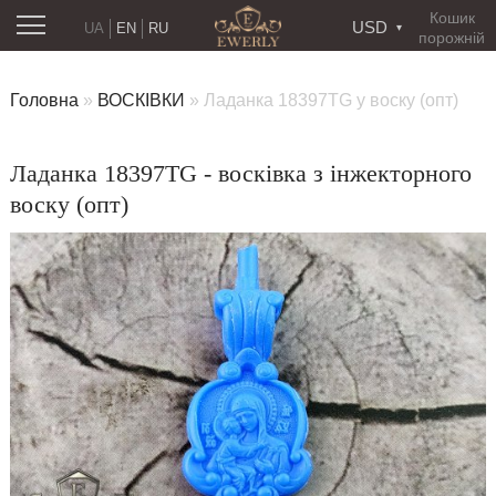
Кошик
USD
UA
EN
RU
порожній
Головна
»
ВОСКІВКИ
»
Ладанка 18397TG у воску (опт)
Ладанка 18397TG - восківка з інжекторного
воску (опт)