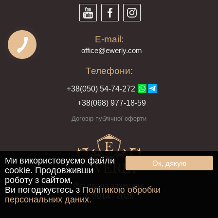
E-mail:
offi
ce@ewe
rly.com
Телефони:
+38(
050
) 54-7
4-2
72
+38
(068
) 97
7-1
8-59
Договір публічної оферти
Ми використовуємо файли
Ок, дякую
cookie. Продовживши
роботу з сайтом,
Всі права захищені
Ви погоджуєтесь з
Політикою обробки
© 2014 - 2026
персональних даних.