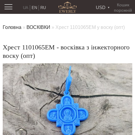
Кошик
USD
UA
EN
RU
порожній
Головна
»
ВОСКІВКИ
»
Хрест 1101065EM у воску (опт)
Хрест 1101065EM - восківка з інжекторного
воску (опт)