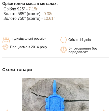
Орієнтовна маса в металах:
Срібло 925° -
7.15г
Золото 585° (жовте) -
9.38г
Золото 750° (жовте) -
10.61г
Індивідуальні розміри
Обмін 14 днів
Працюємо з 2014 року
Виготовлення без
передоплат
Схожі товари