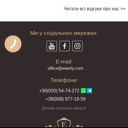
Читати всі відгуки про нас >>
Ми у соціальних мережах:
E-mail:
offi
ce@ewe
rly.com
Телефони:
+38(
050
) 54-7
4-2
72
+38
(068
) 97
7-1
8-59
Договір публічної оферти