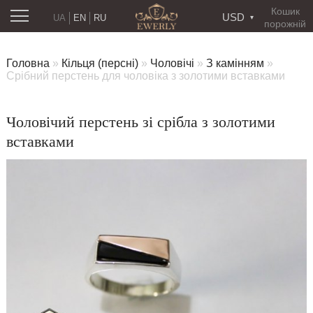
Кошик
USD
UA
EN
RU
порожній
Головна
»
Кільця (персні)
»
Чоловічі
»
З камінням
»
Срібний перстень для чоловіка з золотими вставками
Чоловічий перстень зі срібла з золотими
вставками