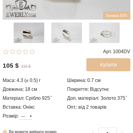
Знижка 50%
Арт. 1004DV
Купити
105
$
210
$
Маса: 4.3 (± 0.5) г
Ширина: 0.7
см
Довжина: 18 см
Покриття: Відсутнє
Матеріал: Срібло 925 ̊
Доп. матеріал: Золото 375 ̊
Вставка: Онікс
Опт.: від 2 товарів
Розмір:
Ви можете вибрати розмір.