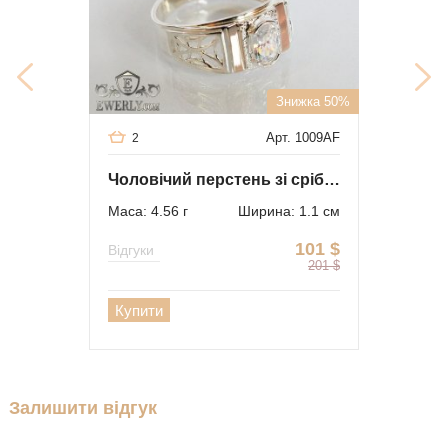
Знижка 50%
Арт. 1009AF
2
Чоловічий перстень зі срібла з золотом і білим каменем
Маса: 4.56 г
Ширина: 1.1 см
101
$
Відгуки
201
$
Купити
Залишити відгук