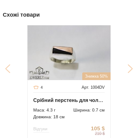
Схожі товари
Знижка 50%
Арт. 1004DV
4
Срібний перстень для чоловіка з золотими вставками
Маса: 4.3 г
Ширина: 0.7 см
Довжина: 18 см
105
$
Відгуки
210
$