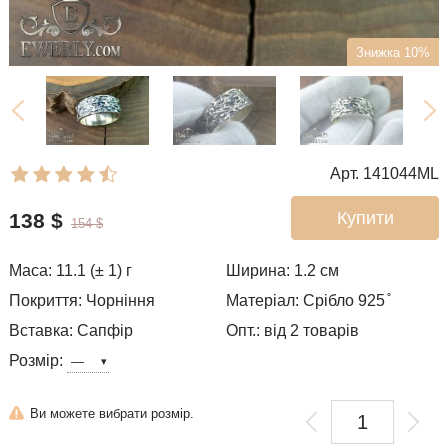
Знижка 10%
Арт. 141044ML
Купити
138
$
154
$
Маса: 11.1 (± 1) г
Ширина: 1.2
см
Покриття: Чорніння
Матеріал: Срібло 925 ̊
Вставка: Сапфір
Опт.: від 2 товарів
Розмір:
Ви можете вибрати розмір.