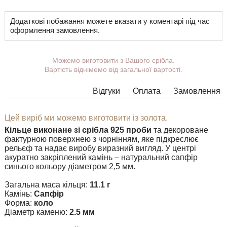
Додаткові побажання можете вказати у коментарі під час
оформлення замовлення.
Можемо виготовити з Вашого срібла.
Вартість віднімемо від загальної вартості.
Відгуки
Оплата
Замовлення
Цей виріб ми можемо виготовити із золота.
Кільце виконане зі срібла 925 проби
та декороване
фактурною поверхнею з чорнінням, яке підкреслює
рельєф та надає виробу виразний вигляд. У центрі
акуратно закріплений камінь – натуральний сапфір
синього кольору діаметром 2,5 мм.
Загальна маса кільця:
11.1 г
Камінь:
Сапфір
Форма:
коло
Діаметр каменю:
2.5 мм