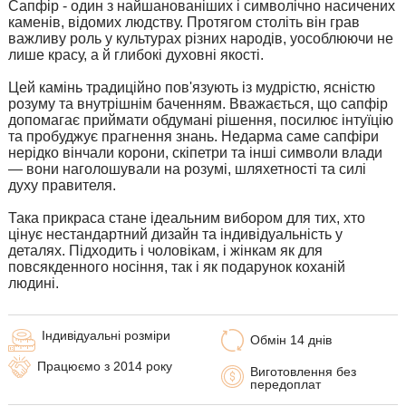
Сапфір - один з найшанованіших і символічно насичених
каменів, відомих людству. Протягом століть він грав
важливу роль у культурах різних народів, уособлюючи не
лише красу, а й глибокі духовні якості.
Цей камінь традиційно пов'язують із мудрістю, ясністю
розуму та внутрішнім баченням. Вважається, що сапфір
допомагає приймати обдумані рішення, посилює інтуїцію
та пробуджує прагнення знань. Недарма саме сапфіри
нерідко вінчали корони, скіпетри та інші символи влади
— вони наголошували на розумі, шляхетності та силі
духу правителя.
Така прикраса стане ідеальним вибором для тих, хто
цінує нестандартний дизайн та індивідуальність у
деталях. Підходить і чоловікам, і жінкам як для
повсякденного носіння, так і як подарунок коханій
людині.
Індивідуальні розміри
Обмін 14 днів
Працюємо з 2014 року
Виготовлення без
передоплат