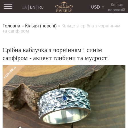
Кошик
USD
UA
EN
RU
порожній
Головна
»
Кільця (персні)
»
Кільце зі срібла з чорнінням
та сапфіром
Срібна каблучка з чорнінням і синім
сапфіром - акцент глибини та мудрості
НОВИНКА