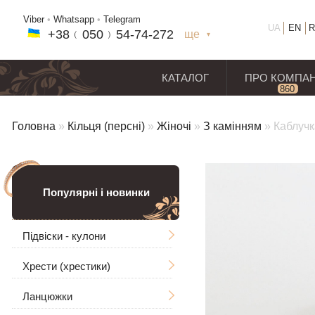
Viber
•
Whatsapp
•
Telegram
UA
EN
R
+38﹙
050
﹚54-7
4-2
72
ще
+38(
050
) 54-7
4-2
72
+38
(068
) 97
7-1
8-59
КАТАЛОГ
ПРО КОМПА
860
відг
Головна
»
Кільця (персні)
»
Жіночі
»
З камінням
»
Каблучк
Популярні і новинки
Підвіски - кулони
Хрести (хрестики)
Чоловічі
Ланцюжки
Ладанки
Без розп'яття
Великі