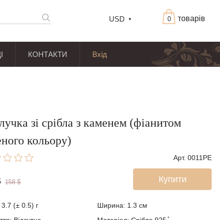
товарів
USD
0
І
КОНТАКТИ
Вхід
лучка зі срібла з каменем (фіанитом
еного кольору)
Арт. 0011PE
Купити
$
158
$
3.7 (± 0.5) г
Ширина: 1.3
см