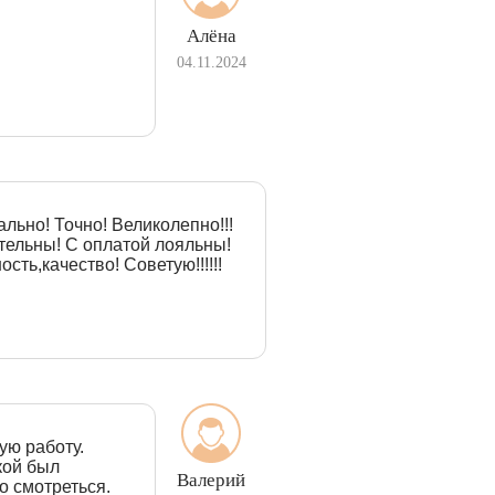
Алёна
04.11.2024
льно! Точно! Великолепно!!!
тельны! С оплатой лояльны!
сть,качество! Советую!!!!!!
ую работу.
кой был
Валерий
о смотреться.