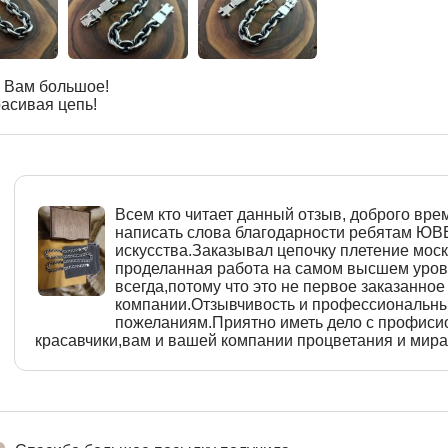
 Вам большое!
асивая цепь!
Всем кто читает данный отзыв, доброго врем
написать слова благодарности ребятам Ю
искусства.Заказывал цепочку плетение моск
проделанная работа на самом высшем уровн
всегда,потому что это не первое заказанное
компании.Отзывчивость и профессиональны
пожеланиям.Приятно иметь дело с профиси
красавчики,вам и вашей компании процветания и мира