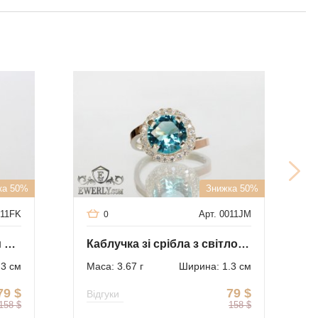
ка 50%
Знижка 50%
011FK
Арт. 0011JM
0
Срібне кільце з золотими пластинами
Каблучка зі срібла з світло-блакитним каменем
.3 см
Маса: 3.67 г
Ширина: 1.3 см
79
$
79
$
Відгуки
158
$
158
$