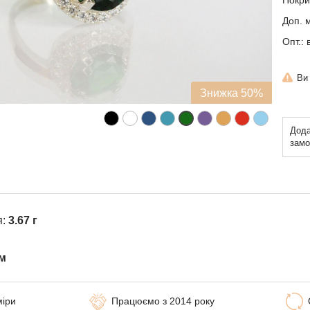
Покри
Доп. м
Опт.: 
Ви
Знижка 50%
Дода
замо
я:
3.67 г
м
міри
Працюємо з 2014 року