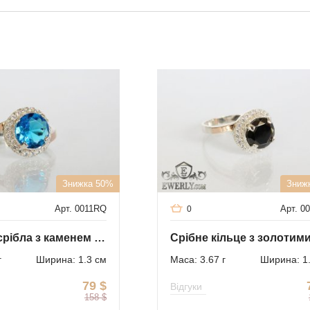
Знижка 50%
Зниж
Арт. 0011RQ
Арт. 0
0
Кільце зі срібла з каменем (блакитний колір)
г
Ширина: 1.3 см
Маса: 3.67 г
Ширина: 1
79
$
Відгуки
158
$