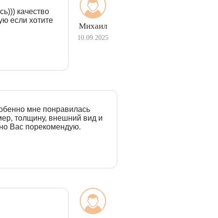
ь))) качество
ую если хотите
Михаил
10.09.2025
собенно мне понравилась
ер, толщину, внешний вид и
ьно Вас порекомендую.