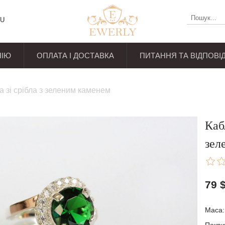
U
НІЮ
ОПЛАТА І ДОСТАВКА
ПИТАННЯ ТА ВІДПОВІД
уків
а зі срібла з зеленим каменем
Каб
зел
79
Маса: 