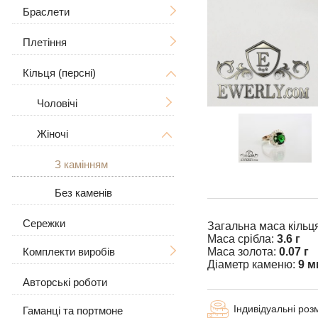
Дерево Життя
З розп'яттям
Браслети
Чоловічі
Знаки зодіаку
Чоловічі
Плетіння
Жіночі
Чоловічі
Великі / Товсті
У вигляді собаки
Жіночі
Великі
Кільця (персні)
Жіночі
Ручна в'язка
Великі / Товсті
Для тварин
Кам'яні
Лиття
Чоловічі
З камінням
Рамзес
Шкіряні
Бісмарк
Жіночі
З черепом
Шкіра зі сріблом
Якірне (якір) з гранями
З вовком
З камінням
Панцирне (Панцир)
З камінням
Без каменів
Візантійський (візантія)
Без каменів
Сережки
Загальна маса кільц
Маса срібла:
3.6 г
Московський Бісмарк
Комплекти виробів
Маса золота:
0.07 г
Діаметр каменю:
9 м
Лисячий хвіст
Авторські роботи
Сережки і кільце
(Валькірія, Малайзія)
Індивідуальні роз
Гаманці та портмоне
Ланцюжок з підвіскою
Комбіноване якірне