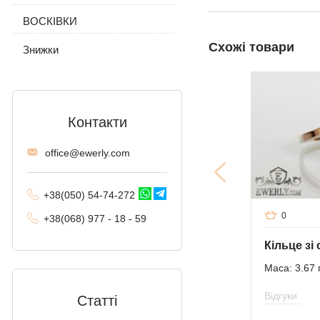
ВОСКІВКИ
Трактор (подвійне
панцирне)
Схожі товари
Знижки
Фантом (Рамзес і
подвійний струмок)
Колос
Контакти
Мальвіна
offi
ce@ewe
rly.com
Алігатор
Арабський Бісмарк з
+38(
050
) 54-7
4-2
72
камінням
0
+38
(068
) 97
7 - 1
8 - 59
Фараон (подвійне
якірне)
Маса: 3.67 
Арабський Бісмарк
Відгуки
Статті
Давид