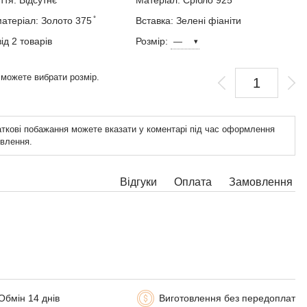
ття: Відсутнє
Матеріал: Срібло 925 ̊
атеріал: Золото 375 ̊
Вставка: Зелені фіаніти
від 2 товарів
Розмір:
 можете вибрати розмір.
ткові побажання можете вказати у коментарі під час оформлення
влення.
Відгуки
Оплата
Замовлення
Обмін 14 днів
Виготовлення без передоплат