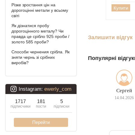
Різке зростання цін на
Подвійний Бісмарк
Купити
дорогоцінні метали у всьому
світі
Подвійний струмочок
(чайка)
Як дізнатися пробу
дорогоцінного металу? Чи
Подвійний рамзес
правда це срібло 925 проби /
Залишити відгук
золото 585 проби?
Десятка (подвійне
Способи чернения срібла. Як
панцирное)
зняти чернь зі срібних
Популярні відгук
виробів?
Кардинал (Пітон,
Італійка)
Ліхтарі
Сергей
Молнія
14.04.2026