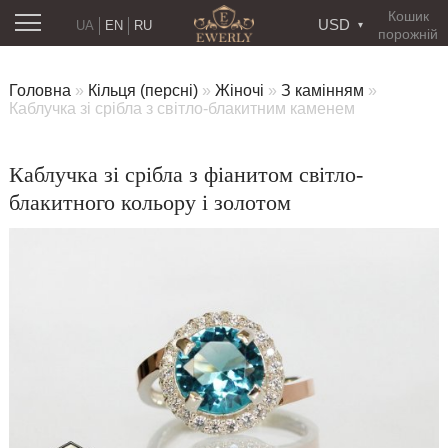
Кошик
USD
UA
EN
RU
порожній
Головна
»
Кільця (персні)
»
Жіночі
»
З камінням
»
Каблучка зі срібла з світло-блакитним каменем
Каблучка зі срібла з фіанитом світло-
блакитного кольору і золотом