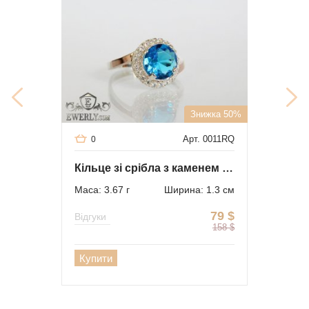
Знижка 50%
Арт. 0011RQ
0
Кільце зі срібла з каменем (блакитний колір)
Маса: 3.67 г
Ширина: 1.3 см
79
$
Відгуки
158
$
Купити