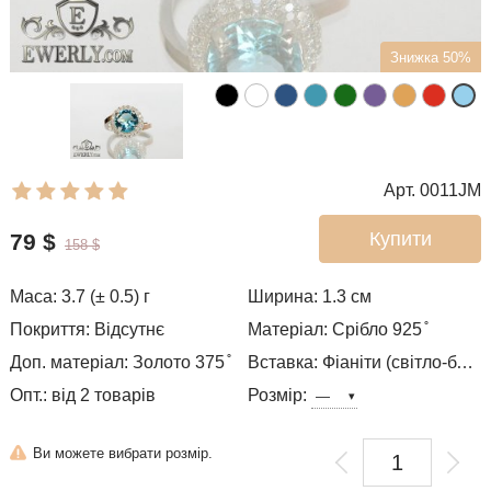
Знижка 50%
Арт. 0011JM
Купити
79
$
158
$
Маса: 3.7 (± 0.5) г
Ширина: 1.3
см
Покриття: Відсутнє
Матеріал: Срібло 925 ̊
Доп. матеріал: Золото 375 ̊
Вставка: Фіаніти (світло-блакитний колір)
Опт.: від 2 товарів
Розмір:
Ви можете вибрати розмір.