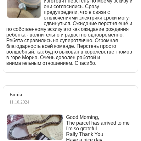
изготовит перстень по моему эскизу и
они согласились. Сразу
предупредили, что в связи с
отключениями электрики сроки могут
сдвинуться. Ожидание перстня ещё и
по собственному эскизу это как ожидание рождения
ребёнка - волнительно и радостно одновременно.
Ребята справились на суперотлично. Огромная
благодарность всей команде. Перстень просто
волшебный, как будто выкован в королевстве гномов
в горе Мориа. Очень доволен работой и
внимательным отношением. Спасибо.
Eunia
11.10.2024
Good Morning,
The parcel has arrived to me
I'm so grateful
Rally Thank You
Have a nice day