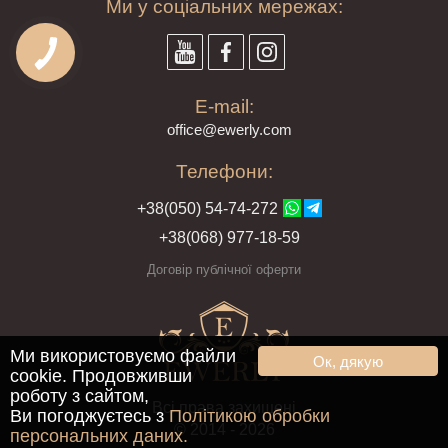
Ми у соціальних мережах:
E-mail:
offi
ce@ewe
rly.com
Телефони:
+38(
050
) 54-7
4-2
72
+38
(068
) 97
7-1
8-59
Договір публічної оферти
Ми використовуємо файли
Ок, дякую
cookie. Продовживши
роботу з сайтом,
Всі права захищені
Ви погоджуєтесь з
Політикою обробки
© 2014 - 2026
персональних даних.