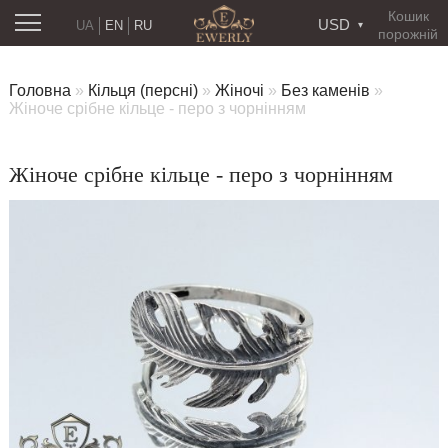
Кошик
USD
UA
EN
RU
порожній
Головна
»
Кільця (персні)
»
Жіночі
»
Без каменів
»
Жіноче срібне кільце - перо з чорнінням
Жіноче срібне кільце - перо з чорнінням