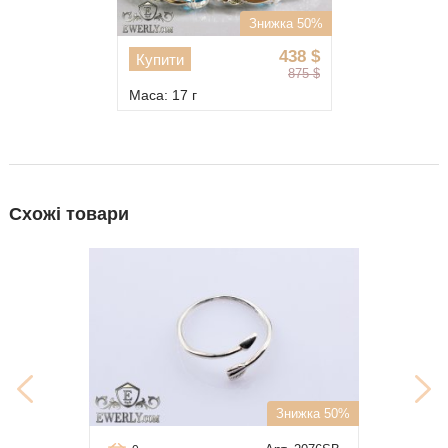
Знижка 50%
438
$
Купити
875
$
Маса: 17 г
Схожі товари
Знижка 50%