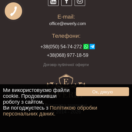
E-mail:
offi
ce@ewe
rly.com
Телефони:
+38(
050
) 54-7
4-2
72
+38
(068
) 97
7-1
8-59
Договір публічної оферти
Ми використовуємо файли
Ок, дякую
cookie. Продовживши
роботу з сайтом,
Всі права захищені
Ви погоджуєтесь з
Політикою обробки
© 2014 - 2026
персональних даних.