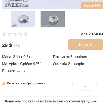
Знижка 50%
Арт. 2074OM
Купити
29
$
58
$
Маса: 3.1 (± 0.5) г
Покриття: Чорніння
Матеріал: Срібло 925 ̊
Опт.: від 2 товарів
Розмір:
Ви можете вибрати розмір.
Додаткові побажання можете вказати у коментарі під час