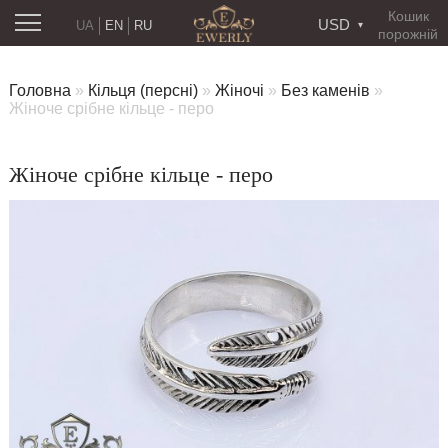
Кошик
USD
UA
EN
RU
порожній
Головна
»
Кільця (персні)
»
Жіночі
»
Без каменів
»
Жіноче срібне кільце - перо
Жіноче срібне кільце - перо