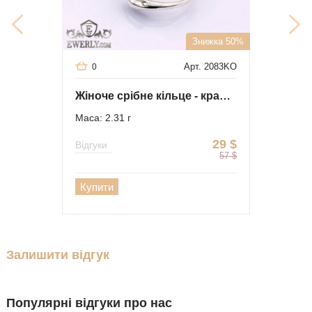
Знижка 50%
Арт. 2083KO
0
Жіноче срібне кільце - крапля
Маса: 2.31 г
29
$
Відгуки
57
$
Купити
Залишити відгук
Популярні відгуки про нас