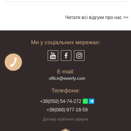
Читати всі відгуки про нас >>
Ми у соціальних мережах:
E-mail:
offi
ce@ewe
rly.com
Телефони:
+38(
050
) 54-7
4-2
72
+38
(068
) 97
7-1
8-59
Договір публічної оферти