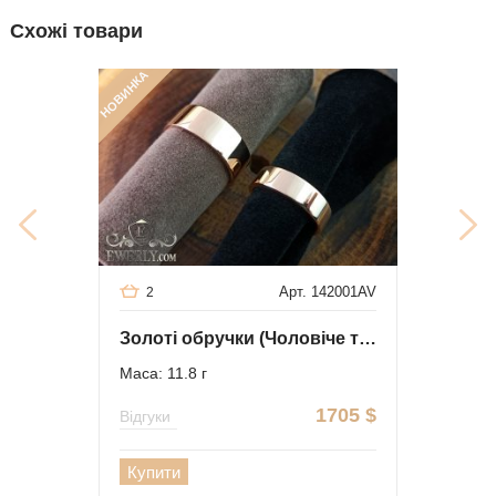
Схожі товари
НОВИНКА
Арт. 142001AV
2
Золоті обручки (Чоловіче та жіноче)
Маса: 11.8 г
1705
$
Відгуки
Купити