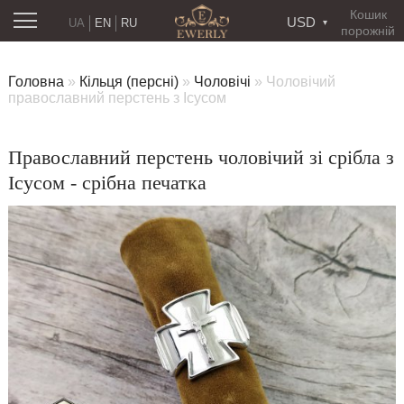
Кошик
USD
UA
EN
RU
порожній
Головна
»
Кільця (персні)
»
Чоловічі
»
Чоловічий
православний перстень з Ісусом
Православний перстень чоловічий зі срібла з
Ісусом - срібна печатка