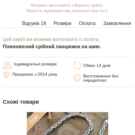
Можемо виготовити з Вашого срібла.
Ви можете вибрати покриття,
Вартість віднімемо від загальної вартості.
масу, довжину, ширину, замок.
Вироби з деякими комбінаціями
Відгуків 19
Розміри
Оплата
Замовлення
ширини, довжини і маси не можна
виготовити у принципі, в таких
випадках наші менеджери
Цей виріб ми можемо виготовити із золота.
зв'яжуться з Вами.
Повновісний срібний ланцюжок на шию.
Індивідуальні розміри
Обмін 14 днів
Працюємо з 2014 року
Виготовлення без
передоплат
Схожі товари
ТОП