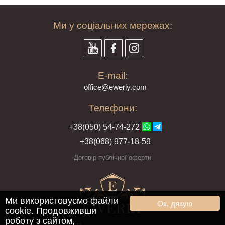
Ми у соціальних мережах:
E-mail:
offi
ce@ewe
rly.com
Телефони:
+38(
050
) 54-7
4-2
72
+38
(068
) 97
7-1
8-59
Договір публічної оферти
Ми використовуємо файли
Ок, дякую
cookie. Продовживши
роботу з сайтом,