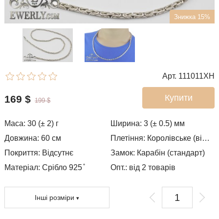
Знижка 15%
Арт. 111011XH
Купити
169
$
199
$
Маса:
30 (± 2)
г
Ширина:
3 (± 0.5)
мм
Довжина:
60
см
Плетіння:
Королівське (візантія)
Покриття:
Відсутнє
Замок:
Карабін (стандарт)
Матеріал: Срібло 925 ̊
Опт.: від 2 товарів
Інші розміри