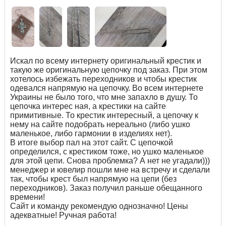
Искал по всему интернету оригинальный крестик и
такую же оригинальную цепочку под заказ. При этом
хотелось избежать переходников и чтобы крестик
одевался напрямую на цепочку. Во всем интернете
Украины не было того, что мне запахло в душу. То
цепочка интерес ная, а крестики на сайте
примитивные. То крестик интересный, а цепочку к
нему на сайте подобрать нереально (либо ушко
маленькое, либо гармонии в изделиях нет).
В итоге выбор пал на этот сайт. С цепочкой
определился, с крестиком тоже, но ушко маленькое
для этой цепи. Снова проблемка? А нет не угадали)))
менеджер и ювелир пошли мне на встречу и сделали
так, чтобы крест был напрямую на цепи (без
переходников). Заказ получил раньше обещанного
времени!
Сайт и команду рекомендую однозначно! Цены
адекватные! Ручная работа!