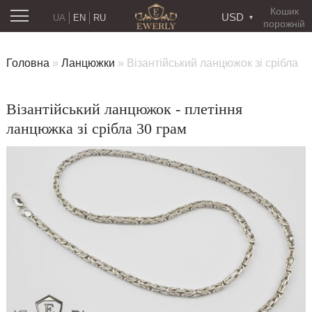
Кошик
USD
UA
EN
RU
порожній
Головна
»
Ланцюжки
»
Візантійський ланцюжок зі срібла
Візантійський ланцюжок - плетіння
ланцюжка зі срібла 30 грам