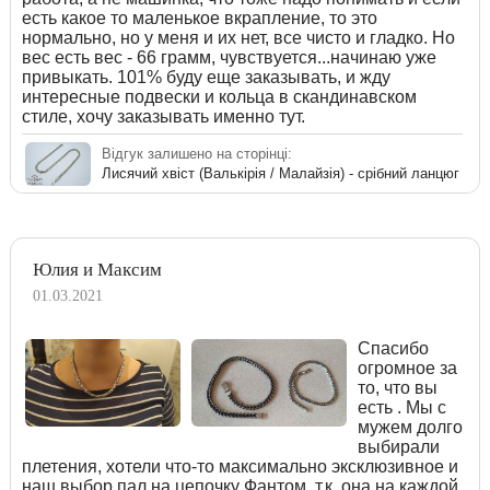
есть какое то маленькое вкрапление, то это
нормально, но у меня и их нет, все чисто и гладко. Но
вес есть вес - 66 грамм, чувствуется...начинаю уже
привыкать. 101% буду еще заказывать, и жду
интересные подвески и кольца в скандинавском
стиле, хочу заказывать именно тут.
Відгук залишено на сторінці:
Лисячий хвіст (Валькірія / Малайзія) - срібний ланцюг
Юлия и Максим
01.03.2021
Спасибо
огромное за
то, что вы
есть . Мы с
мужем долго
выбирали
плетения, хотели что-то максимально эксклюзивное и
наш выбор пал на цепочку Фантом, т.к. она на каждой