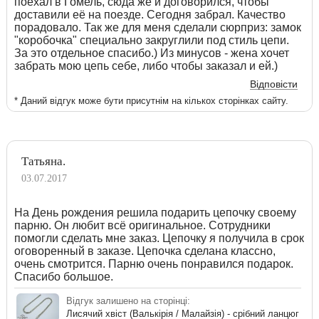
поехал в Гомель, сюда же и договорился, чтобы
доставили её на поезде. Сегодня забрал. Качество
порадовало. Так же для меня сделали сюрприз: замок
"коробочка" специально закруглили под стиль цепи.
За это отдельное спасибо.) Из минусов - жена хочет
забрать мою цепь себе, либо чтобы заказал и ей.)
Відповісти
* Даний відгук може бути присутнім на кількох сторінках сайту.
Татьяна.
03.07.2017
На День рождения решила подарить цепочку своему
парню. Он любит всё оригинальное. Сотрудники
помогли сделать мне заказ. Цепочку я получила в срок
оговоренный в заказе. Цепочка сделана классно,
очень смотрится. Парню очень понравился подарок.
Спасибо большое.
Відгук залишено на сторінці:
Лисячий хвіст (Валькірія / Малайзія) - срібний ланцюг