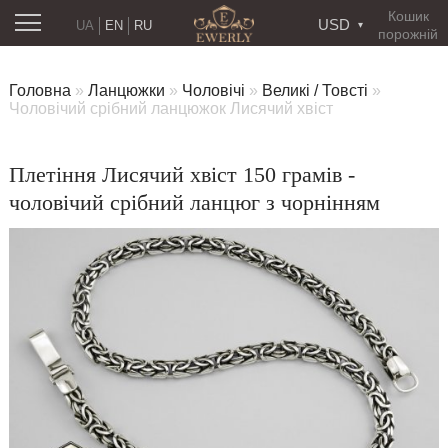
Кошик
USD
UA
EN
RU
порожній
Головна
»
Ланцюжки
»
Чоловічі
»
Великі / Товсті
»
Чоловічий срібний ланцюжок Лисячий хвіст
Плетіння Лисячий хвіст 150 грамів -
чоловічий срібний ланцюг з чорнінням