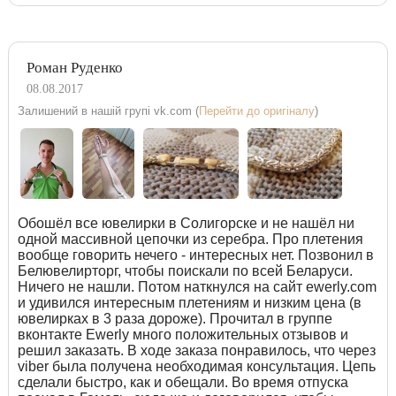
Роман Руденко
08.08.2017
Залишений в нашій групі vk.com (
Перейти до оригіналу
)
Обошёл все ювелирки в Солигорске и не нашёл ни
одной массивной цепочки из серебра. Про плетения
вообще говорить нечего - интересных нет. Позвонил в
Белювелирторг, чтобы поискали по всей Беларуси.
Ничего не нашли. Потом наткнулся на сайт ewerly.com
и удивился интересным плетениям и низким цена (в
ювелирках в 3 раза дороже). Прочитал в группе
вконтакте Ewerly много положительных отзывов и
решил заказать. В ходе заказа понравилось, что через
viber была получена необходимая консультация. Цепь
сделали быстро, как и обещали. Во время отпуска