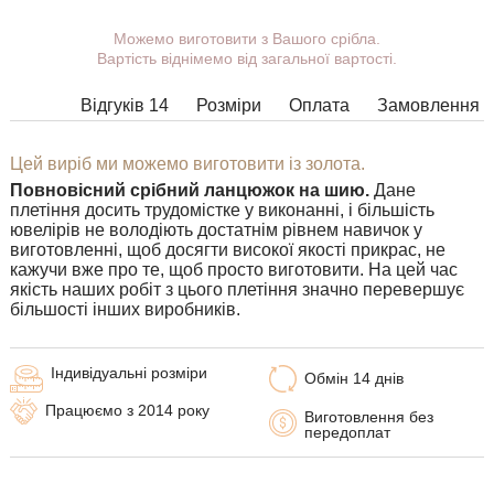
Можемо виготовити з Вашого срібла.
Ви можете вибрати покриття,
Вартість віднімемо від загальної вартості.
масу, довжину, ширину, замок.
Вироби з деякими комбінаціями
Відгуків 14
Розміри
Оплата
Замовлення
ширини, довжини і маси не можна
виготовити у принципі, в таких
випадках наші менеджери
Цей виріб ми можемо виготовити із золота.
зв'яжуться з Вами.
Повновісний срібний ланцюжок на шию.
Дане
плетіння досить трудомістке у виконанні, і більшість
ювелірів не володіють достатнім рівнем навичок у
виготовленні, щоб досягти високої якості прикрас, не
кажучи вже про те, щоб просто виготовити. На цей час
якість наших робіт з цього плетіння значно перевершує
більшості інших виробників.
Індивідуальні розміри
Обмін 14 днів
Працюємо з 2014 року
Виготовлення без
передоплат