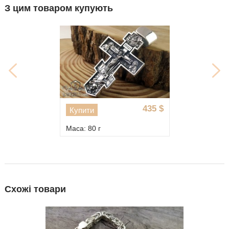
З цим товаром купують
435
$
Купити
Маса: 80 г
Схожі товари