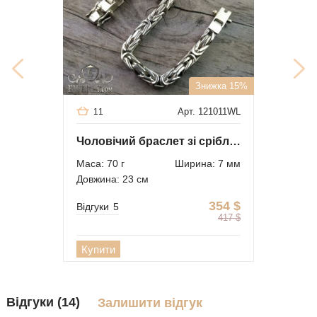
Знижка 15%
Арт. 121011WL
11
Чоловічий браслет зі срібла візантійський (візантія)
Маса: 70 г
Ширина: 7 мм
Довжина: 23 см
354
$
Відгуки
5
417
$
Купити
Відгуки (14)
Залишити відгук