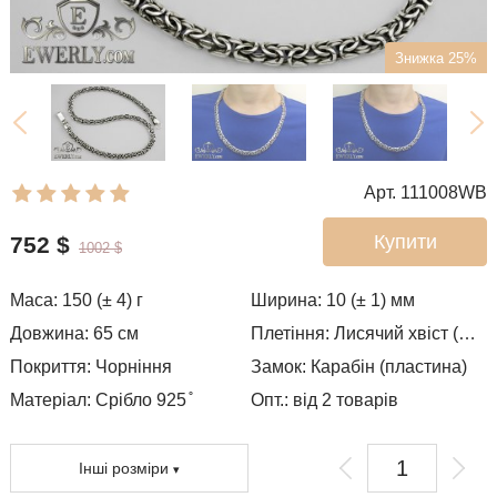
Знижка 25%
Арт. 111008WB
Купити
752
$
1002
$
Маса:
150 (± 4)
г
Ширина:
10 (± 1)
мм
Довжина:
65
см
Плетіння:
Лисячий хвіст (Валькірія, Малайзія)
Покриття:
Чорніння
Замок:
Карабін (пластина)
Матеріал: Срібло 925 ̊
Опт.: від 2 товарів
Інші розміри