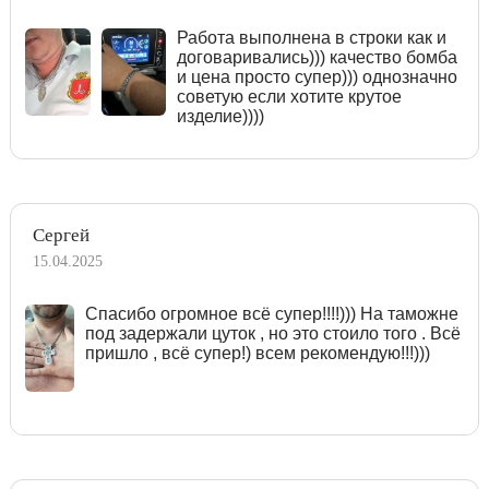
Работа выполнена в строки как и
договаривались))) качество бомба
и цена просто супер))) однозначно
советую если хотите крутое
изделие))))
Сергей
15.04.2025
Спасибо огромное всё супер!!!!))) На таможне
под задержали цуток , но это стоило того . Всё
пришло , всё супер!) всем рекомендую!!!)))