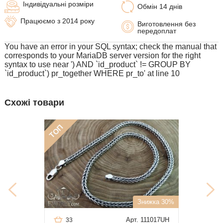
Індивідуальні розміри
Обмін 14 днів
Працюємо з 2014 року
Виготовлення без
передоплат
You have an error in your SQL syntax; check the manual that
corresponds to your MariaDB server version for the right
syntax to use near ') AND `id_product` != GROUP BY
`id_product`) pr_together WHERE pr_to' at line 10
Схожі товари
ТОП
Знижка 30%
Арт. 111017UH
33