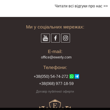
Читати всі відгуки про нас >>
Ми у соціальних мережах:
E-mail:
offi
ce@ewe
rly.com
Телефони:
+38(
050
) 54-7
4-2
72
+38
(068
) 97
7-1
8-59
Договір публічної оферти