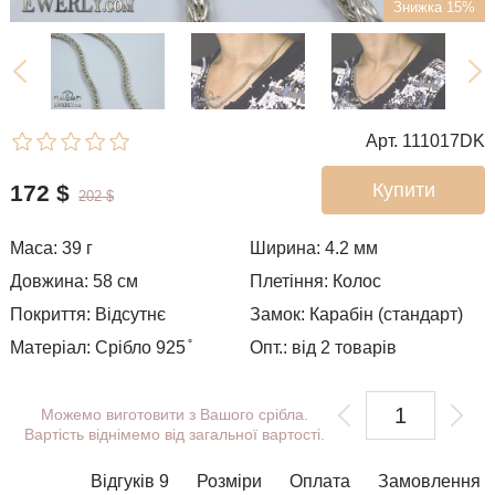
Знижка 15%
Арт. 111017DK
Купити
172
$
202
$
Маса: 39 г
Ширина: 4.2
мм
Довжина: 58 см
Плетіння:
Колос
Покриття: Відсутнє
Замок: Карабін (стандарт)
Матеріал: Срібло 925 ̊
Опт.: від 2 товарів
Можемо виготовити з Вашого срібла.
Вартість віднімемо від загальної вартості.
Відгуків 9
Розміри
Оплата
Замовлення