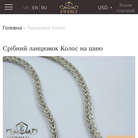
Кошик
USD
UA
EN
RU
порожній
Головна
»
Ланцюжок Колос
Срібний ланцюжок Колос на шию