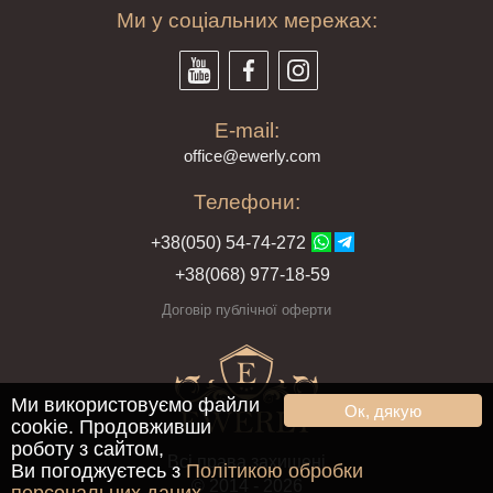
Ми у соціальних мережах:
E-mail:
offi
ce@ewe
rly.com
Телефони:
+38(
050
) 54-7
4-2
72
+38
(068
) 97
7-1
8-59
Договір публічної оферти
Ми використовуємо файли
Ок, дякую
cookie. Продовживши
роботу з сайтом,
Всі права захищені
Ви погоджуєтесь з
Політикою обробки
© 2014 - 2026