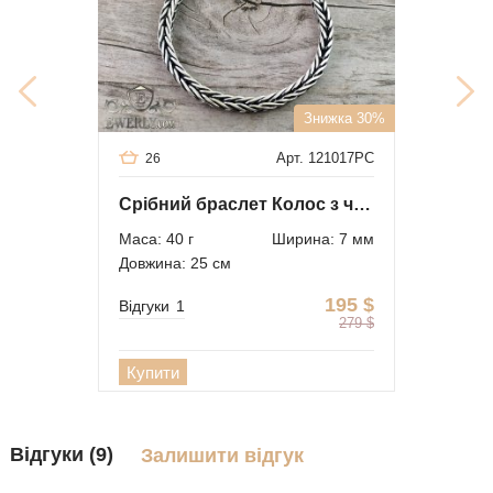
Знижка 30%
Арт. 121017PC
26
Срібний браслет Колос з чорнінням
Маса: 40 г
Ширина: 7 мм
Довжина: 25 см
195
$
Відгуки
1
279
$
Купити
Відгуки (9)
Залишити відгук