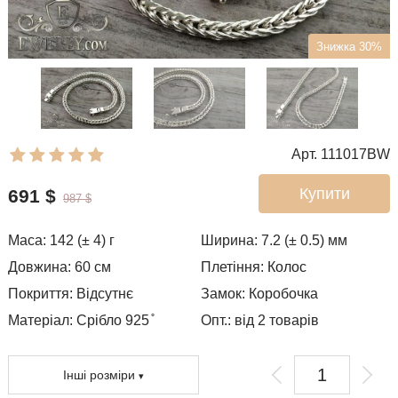
Знижка 30%
Арт. 111017BW
Купити
691
$
987
$
Маса:
142 (± 4)
г
Ширина:
7.2 (± 0.5)
мм
Довжина:
60
см
Плетіння:
Колос
Покриття:
Відсутнє
Замок:
Коробочка
Матеріал: Срібло 925 ̊
Опт.: від 2 товарів
Інші розміри