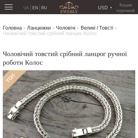
Кошик
USD
UA
EN
RU
порожній
Головна
»
Ланцюжки
»
Чоловічі
»
Великі / Товсті
»
Чоловічий товстий срібний ланцюг Колос
Чоловічий товстий срібний ланцюг ручної
роботи Колос
ТОП