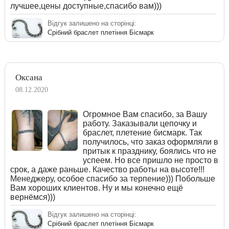
лучшее,цены доступные,спасибо вам)))
Відгук залишено на сторінці:
Срібний браслет плетіння Бісмарк
Оксана
08.12.2020
Огромное Вам спасибо, за Вашу
работу. Заказывали цепочку и
браслет, плетение бисмарк. Так
получилось, что заказ оформляли в
притык к празднику, боялись что не
успеем. Но все пришло не просто в
срок, а даже раньше. Качество работы на высоте!!!
Менеджеру, особое спасибо за терпение))) Побольше
Вам хороших клиентов. Ну и мы конечно ещё
вернёмся)))
Відгук залишено на сторінці:
Срібний браслет плетіння Бісмарк