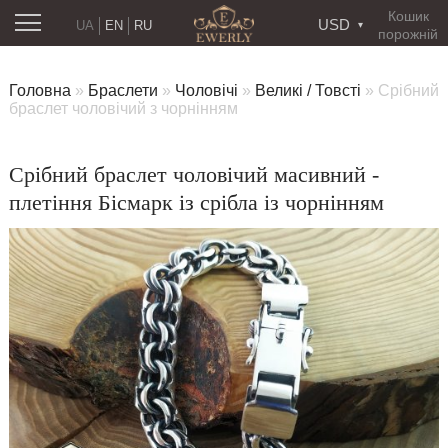
Кошик
USD
UA
EN
RU
порожній
Головна
»
Браслети
»
Чоловічі
»
Великі / Товсті
»
Срібний
браслет чоловічий з чорнінням
Срібний браслет чоловічий масивний -
плетіння Бісмарк із срібла із чорнінням