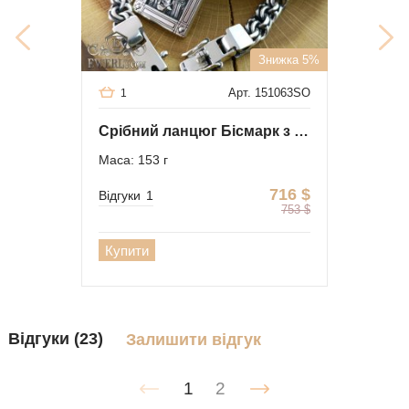
Знижка 5%
Арт. 151063SO
1
Срібний ланцюг Бісмарк з ладанкою
Маса: 153 г
716
$
Відгуки
1
753
$
Купити
Відгуки (23)
Залишити відгук
1
2