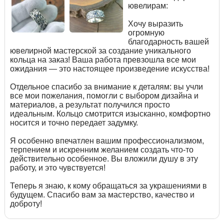
ювелирам:
Хочу выразить
огромную
благодарность вашей
ювелирной мастерской за создание уникального
кольца на заказ! Ваша работа превзошла все мои
ожидания — это настоящее произведение искусства!
Отдельное спасибо за внимание к деталям: вы учли
все мои пожелания, помогли с выбором дизайна и
материалов, а результат получился просто
идеальным. Кольцо смотрится изысканно, комфортно
носится и точно передает задумку.
Я особенно впечатлен вашим профессионализмом,
терпением и искренним желанием создать что-то
действительно особенное. Вы вложили душу в эту
работу, и это чувствуется!
Теперь я знаю, к кому обращаться за украшениями в
будущем. Спасибо вам за мастерство, качество и
доброту!