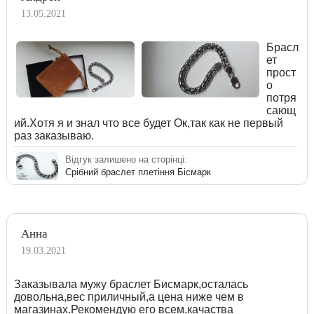
13.05.2021
Брасл
ет
прост
о
потря
сающ
ий.Хотя я и знал что все будет Ок,так как не первый
раз заказываю.
Відгук залишено на сторінці:
Срібний браслет плетіння Бісмарк
Анна
19.03.2021
Заказывала мужу браслет Бисмарк,осталась
довольна,вес приличный,а цена ниже чем в
магазинах.Рекомендую его всем.качаства