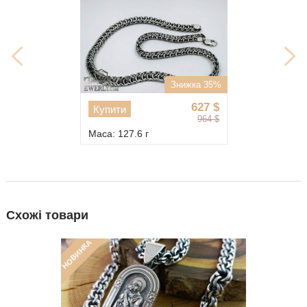
Знижка 35%
627
$
Купити
964
$
Маса: 127.6 г
Схожі товари
НОВИНКА