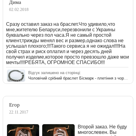
Дима
02.02.2018
Сразу оставил заказ на браслет.Что удивило,что
мне,житетелю Беларуси,перезвонили с Украины
буквально через пол часа.Я не самый простой
клиент,трижды менял вес и размер,однако слова не
услышал плохого;!!!Такого сервиса я не ожидал!!!!На
свой страх и риск оплатил и через десять дней
получил изделие,которое просто превзошло даже мои
мечты!!!!РЕБЯТА, ОГРОМНОЕ СПАСИБО!!!
Відгук залишено на сторінці:
Чоловічий срібний браслет Бісмарк - плетіння з чорнінням
Егор
22.11.2017
Второй заказ. Не буду
многослевен. Вы