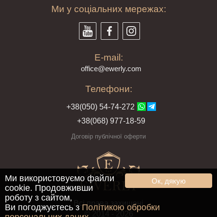
Ми у соціальних мережах:
E-mail:
offi
ce@ewe
rly.com
Телефони:
+38(
050
) 54-7
4-2
72
+38
(068
) 97
7-1
8-59
Договір публічної оферти
Ми використовуємо файли
Ок, дякую
cookie. Продовживши
роботу з сайтом,
Всі права захищені
Ви погоджуєтесь з
Політикою обробки
© 2014 - 2026