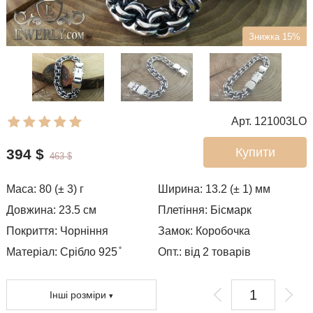
Знижка 15%
Арт. 121003LO
Купити
394
$
463
$
Маса:
80 (± 3)
г
Ширина:
13.2 (± 1)
мм
Довжина:
23.5
см
Плетіння:
Бісмарк
Покриття:
Чорніння
Замок:
Коробочка
Матеріал: Срібло 925 ̊
Опт.: від 2 товарів
Інші розміри