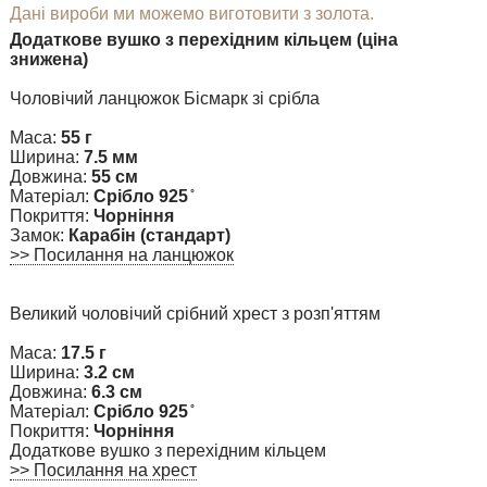
Дані вироби ми можемо виготовити з золота.
Додаткове вушко з перехідним кільцем (ціна
знижена)
Чоловічий ланцюжок Бісмарк зі срібла
Маса:
55 г
Ширина:
7.5 мм
Довжина:
55 см
Матеріал:
Срібло 925 ̊
Покриття:
Чорніння
Замок:
Карабін (стандарт)
>> Посилання на ланцюжок
Великий чоловічий срібний хрест з розп'яттям
Маса:
17.5 г
Ширина:
3.2 см
Довжина:
6.3 см
Матеріал:
Срібло 925 ̊
Покриття:
Чорніння
Додаткове вушко з перехідним кільцем
>> Посилання на хрест