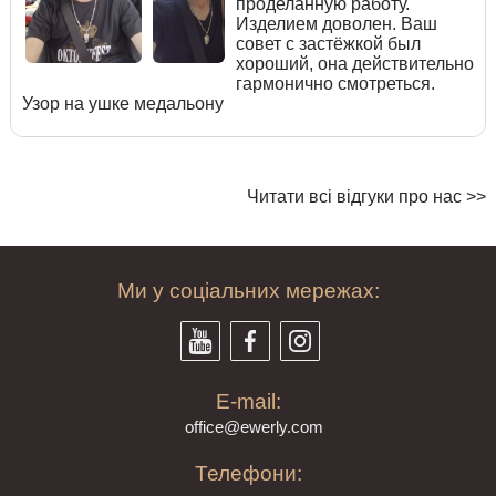
проделанную работу.
Изделием доволен. Ваш
совет с застёжкой был
хороший, она действительно
гармонично смотреться.
Узор на ушке медальону
Читати всі відгуки про нас >>
Ми у соціальних мережах:
E-mail:
offi
ce@ewe
rly.com
Телефони: