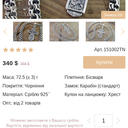
Знижка 5%
Арт. 151002TN
Купити
340
$
358
$
Маса: 72.5 (± 3) г
Плетіння:
Бісмарк
Покриття: Чорніння
Замок: Карабін (стандарт)
Матеріал: Срібло 925 ̊
Кулон на ланцюжку: Хрест
Опт.: від 2 товарів
Можемо виготовити з Вашого срібла.
Вартість віднімемо від загальної вартості.