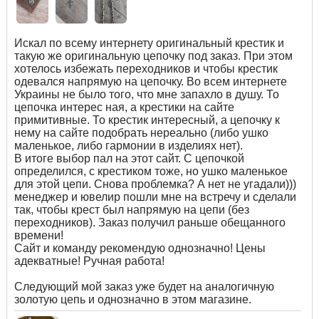
Искал по всему интернету оригинальный крестик и
такую же оригинальную цепочку под заказ. При этом
хотелось избежать переходников и чтобы крестик
одевался напрямую на цепочку. Во всем интернете
Украины не было того, что мне запахло в душу. То
цепочка интерес ная, а крестики на сайте
примитивные. То крестик интересный, а цепочку к
нему на сайте подобрать нереально (либо ушко
маленькое, либо гармонии в изделиях нет).
В итоге выбор пал на этот сайт. С цепочкой
определился, с крестиком тоже, но ушко маленькое
для этой цепи. Снова проблемка? А нет не угадали)))
менеджер и ювелир пошли мне на встречу и сделали
так, чтобы крест был напрямую на цепи (без
переходников). Заказ получил раньше обещанного
времени!
Сайт и команду рекомендую однозначно! Цены
адекватные! Ручная работа!
Следующий мой заказ уже будет на аналогичную
золотую цепь и однозначно в этом магазине.