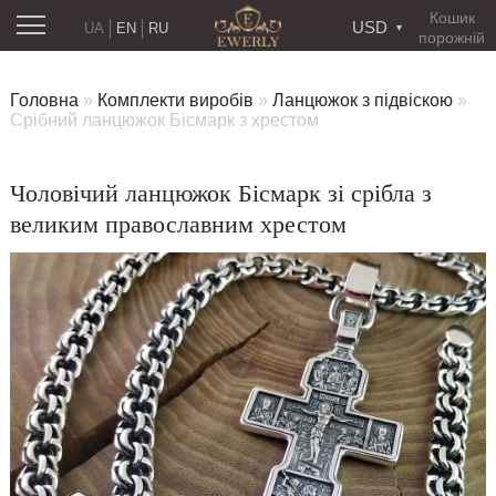
Кошик
USD
UA
EN
RU
порожній
Головна
»
Комплекти виробів
»
Ланцюжок з підвіскою
»
Срібний ланцюжок Бісмарк з хрестом
Чоловічий ланцюжок Бісмарк зі срібла з
великим православним хрестом