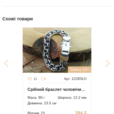
Схожі товари
Знижка 15%
Арт. 121003LO
11
Срібний браслет чоловічий з чорнінням
Маса: 80 г
Ширина: 13.2 мм
Довжина: 23.5 см
394
$
Відгуки
23