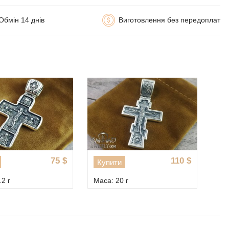
Обмін 14 днів
Виготовлення без передоплат
75
$
110
$
Купити
2 г
Маса: 20 г