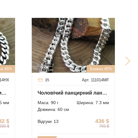
ка 45%
Знижка 45%
014HX
Арт. 111014MF
35
Срібний браслет з пластиною
Чоловічий панцирний ланцюжок 90 грам
5 мм
Маса: 90 г
Ширина: 7.3 мм
Довжина: 60 см
82
$
436
$
Відгуки
13
330
$
793
$