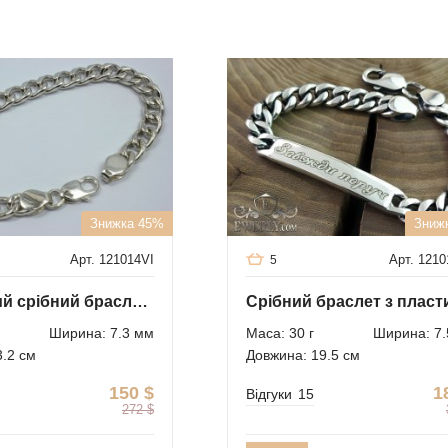
Знижка 45%
Зниж
Арт. 121014VI
Арт. 121
5
Панцирний срібний браслет (Панцир)
Ширина: 7.3 мм
Маса: 30 г
Ширина: 7.
3.2 см
Довжина: 19.5 см
150
$
1
Відгуки
15
272
$