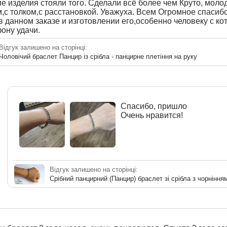
 изделия стояли того. Сделали всё более чем Круто, моло
,с толком,с расстановкой. Уважуха. Всем Огромное спасиб
в данном заказе и изготовлении его,особенно человеку с 
ону удачи.
Відгук залишено на сторінці:
Чоловічий браслет Панцир із срібла - панцирне плетіння на руку
Спасибо, пришло
Очень нравится!
Відгук залишено на сторінці:
Срібний панцирний (Панцир) браслет зі срібла з чорніння