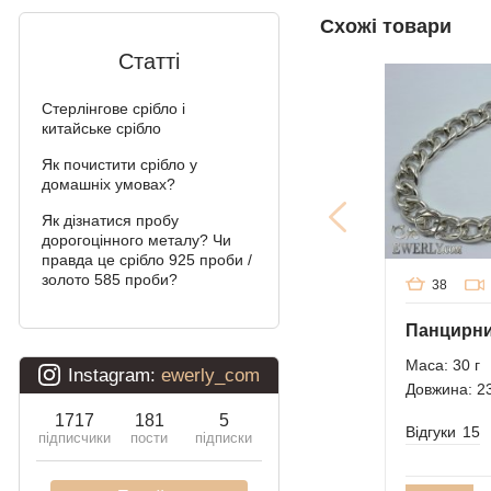
Схожі товари
Алігатор
Статті
Арабський Бісмарк з
камінням
Стерлінгове срібло і
китайське срібло
Фараон (подвійне
Як почистити срібло у
якірне)
домашніх умовах?
Арабський Бісмарк
Як дізнатися пробу
дорогоцінного металу? Чи
Давид
правда це срібло 925 проби /
золото 585 проби?
38
Подвійний Бісмарк
Подвійний струмочок
(чайка)
Маса: 30 г
Довжина: 2
Подвійний рамзес
Відгуки
15
Десятка (подвійне
панцирное)