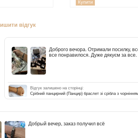
Купити
ишити відгук
Доброго вечора. Отримали посилку, вс
все понравилося. Дуже дякуєм за все.
Відгук залишено на сторінці:
Срібний панцирний (Панцир) браслет зі срібла з чорніння
Добрый вечер, заказ получил всё