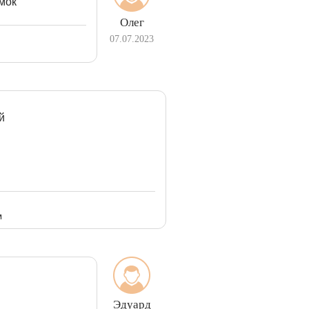
амок
Олег
07.07.2023
й
м
Эдуард