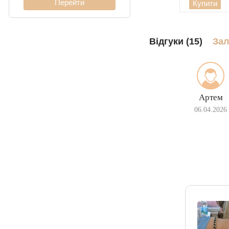
Купити
Кардинал (Пітон,
Італійка)
Ліхтарі
Відгуки (15)
Зал
Молнія
Артем
06.04.2026