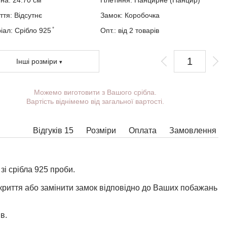
ина:
24.70
см
Плетіння:
Панцирне (Панцир)
ття:
Відсутнє
Замок:
Коробочка
ал: Срібло 925 ̊
Опт.: від 2 товарів
Інші розміри
Можемо виготовити з Вашого срібла.
Ви можете вибрати покриття, масу,
Вартість віднімемо від загальної вартості.
довжину, ширину, замок.
Вироби з деякими комбінаціями ширини,
довжини і маси не можна виготовити у
Відгуків 15
Розміри
Оплата
Замовлення
принципі, в таких випадках наші менеджери
зв'яжуться з Вами.
і срібла 925 проби.
криття або замінити замок відповідно до Ваших побажань
в.