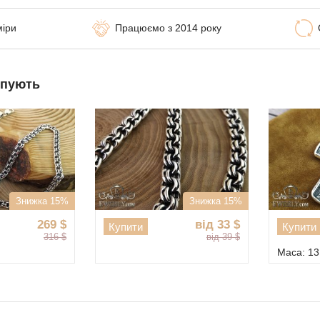
міри
Працюємо з 2014 року
упують
Знижка 15%
Знижка 15%
269
$
від 33
$
Купити
Купити
316
$
від 39
$
Маса: 13.