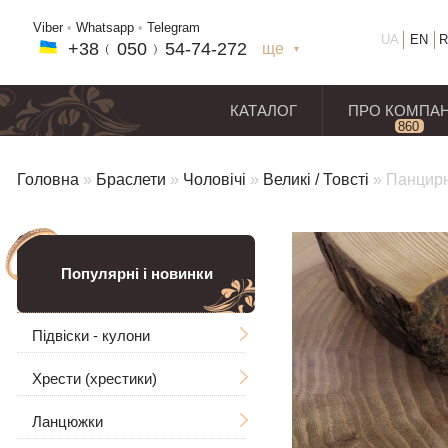
Viber
•
Whatsapp
•
Telegram
UA
EN
R
+38﹙
050
﹚54-7
4-2
72
ще
+38(
050
) 54-7
4-2
72
+38
(068
) 97
7-1
8-59
КАТАЛОГ
ПРО КОМПА
860
відг
Головна
»
Браслети
»
Чоловічі
»
Великі / Товсті
»
Панцирн
Популярні і новинки
Підвіски - кулони
Хрести (хрестики)
Чоловічі
Ланцюжки
Ладанки
Без розп'яття
Великі