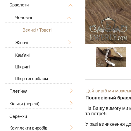
Дерево Життя
З розп'яттям
Браслети
Чоловічі
Знаки зодіаку
Чоловічі
Жіночі
Чоловічі
Великі / Товсті
У вигляді собаки
Жіночі
Великі
Великі / Товсті
Для тварин
Жіночі
Кам'яні
З камінням
Шкіряні
Шкіра зі сріблом
Цей виріб ми можемо
Плетіння
Повновісний брасл
Кільця (персні)
Ручна в'язка
На Вашу вимогу ми м
та потреб.
Сережки
Лиття
Чоловічі
Рамзес
У разі виникнення до
Комплекти виробів
Бісмарк
Жіночі
З черепом