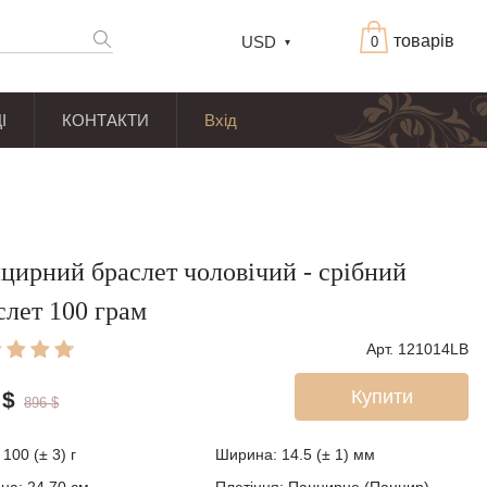
товарів
USD
0
І
КОНТАКТИ
Вхід
цирний браслет чоловічий - срібний
слет 100 грам
Арт. 121014LB
Купити
$
896
$
:
100 (± 3)
г
Ширина:
14.5 (± 1)
мм