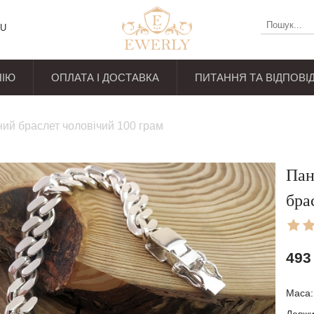
U
НІЮ
ОПЛАТА І ДОСТАВКА
ПИТАННЯ ТА ВІДПОВІД
уків
ий браслет чоловічий 100 грам
Пан
бра
493
Маса