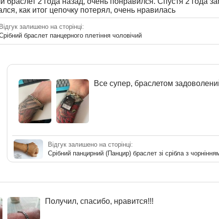
 браслет 2 года назад, очень понравился. Спустя 2 года з
лся, как итог цепочку потерял, очень нравилась
Відгук залишено на сторінці:
Срібний браслет панцерного плетіння чоловічий
Все супер, браслетом задоволени
Відгук залишено на сторінці:
Срібний панцирний (Панцир) браслет зі срібла з чорніння
Получил, спасибо, нравится!!!