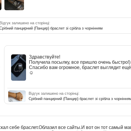
Відгук залишено на сторінці:
Срібний панцирний (Панцир) браслет зі срібла з чорнінням
Здравствуйте!
Получила посылку, все пришло очень быстро!)
a
Спасибо вам огромное, браслет выглядит ещё
☺️
Відгук залишено на сторінці:
Срібний панцирний (Панцир) браслет зі срібла з чорніння
кал себе браслет.Облазил все сайты.И вот он тот самый ма