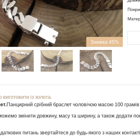
Довж
Покри
Матері
Знижка 45%
 виготовити із золота.
ет.
Панцирний срібний браслет чоловічою масою 100 грамів з
ожемо змінити довжину, масу та ширину, а також додати по
даткових питань звертайтеся до будь-якого з наших контакті