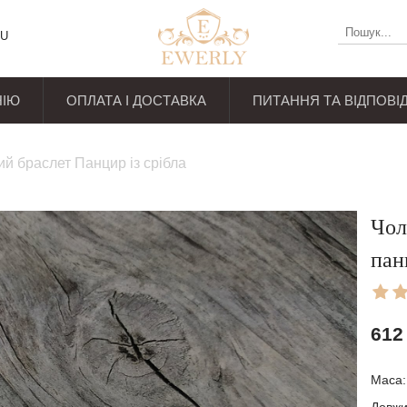
U
НІЮ
ОПЛАТА І ДОСТАВКА
ПИТАННЯ ТА ВІДПОВІД
уків
ий браслет Панцир із срібла
Чол
пан
612
Маса