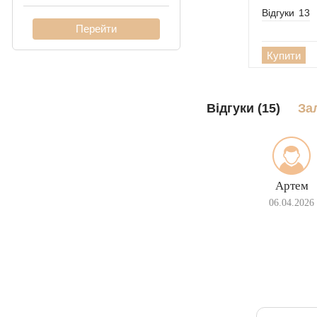
Відгуки
13
Кардинал (Пітон,
Італійка)
Ліхтарі
Купити
Молнія
Відгуки (15)
За
Артем
06.04.2026