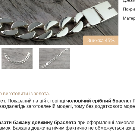
Довж
Покри
Матері
Знижка 45%
 виготовити із золота.
ет.
Показаний на цій сторінці
чоловічий срібний браслет
заздалегідь заготовленій моделі, тому без додаткового мод
азати бажану довжину браслета
при оформленні замовл
замок. Бажана довжина нічим фактично не обмежується аж до