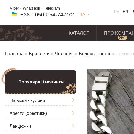
Viber
•
Whatsapp
•
Telegram
UA
EN
R
+38﹙
050
﹚54-7
4-2
72
ще
+38(
050
) 54-7
4-2
72
+38
(068
) 97
7-1
8-59
КАТАЛОГ
ПРО КОМПА
860
відг
Головна
»
Браслети
»
Чоловічі
»
Великі / Товсті
»
Чоловіч
Популярні і новинки
Підвіски - кулони
Хрести (хрестики)
Чоловічі
Ланцюжки
Ладанки
Без розп'яття
Великі