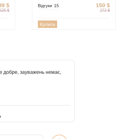
89
$
150
$
Відгуки
15
525
$
272
$
Купити
е добре, зауважень немає,
м