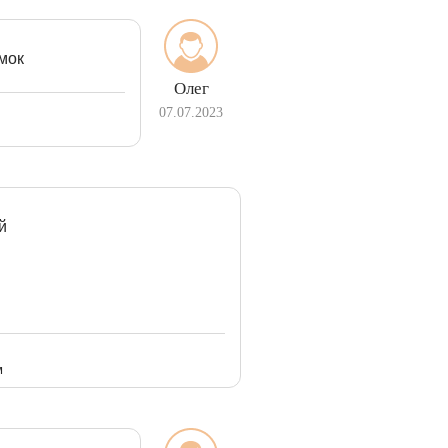
амок
Олег
07.07.2023
й
м