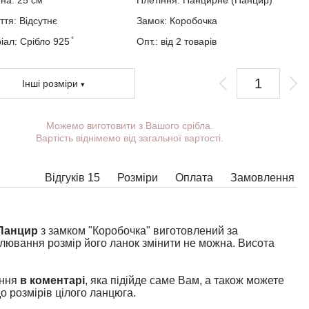
ина:
25
см
Плетіння:
Панцирне (Панцир)
ття:
Відсутнє
Замок:
Коробочка
ал: Срібло 925 ̊
Опт.: від 2 товарів
Інші розміри
Можемо виготовити з Вашого срібла.
Ви можете вибрати покриття, масу,
Вартість віднімемо від загальної вартості.
довжину, ширину, замок.
Вироби з деякими комбінаціями ширини,
довжини і маси не можна виготовити у
Відгуків 15
Розміри
Оплата
Замовлення
принципі, в таких випадках наші менеджери
зв'яжуться з Вами.
 Панцир
з замком "Коробочка" виготовлений за
елювання розмір його ланок змінити не можна. Висота
ення
в коментарі
, яка підійде саме Вам, а також можете
 розмірів цілого ланцюга.