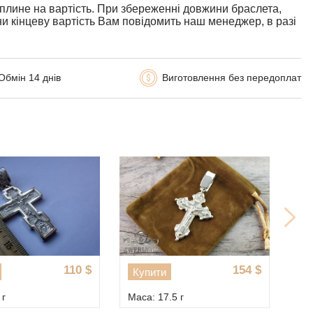
вплине на вартість. При збереженні довжини браслета,
ни кінцеву вартість Вам повідомить наш менеджер, в разі
Обмін 14 днів
Виготовлення без передоплат
110
$
154
$
Купити
К
 г
Маса: 17.5 г
Мас