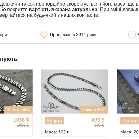
і довжини також пропорційно скоректується і його маса, що 
або покриття
вартість вказана актуальна
. При зміні довжи
вертайтеся на будь-який з наших контактів.
міри
Працюємо з 2014 року
упують
Знижка 45%
Знижка 45%
1038
$
493
$
Купити
Купити
1888
$
896
$
Маса: 102 г
Маса: 20