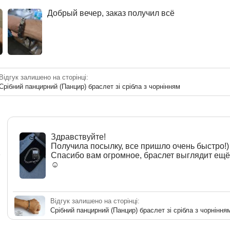
Добрый вечер, заказ получил всё
Відгук залишено на сторінці:
Срібний панцирний (Панцир) браслет зі срібла з чорнінням
Здравствуйте!
Получила посылку, все пришло очень быстро!)
a
Спасибо вам огромное, браслет выглядит ещё
☺️
Відгук залишено на сторінці:
Срібний панцирний (Панцир) браслет зі срібла з чорніння