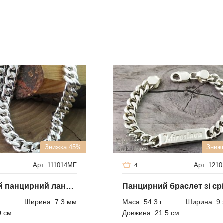
Знижка 45%
Зниж
Арт. 111014MF
Арт. 121
4
Чоловічий панцирний ланцюжок 90 грам
Ширина: 7.3 мм
Маса: 54.3 г
Ширина: 9.
0 см
Довжина: 21.5 см