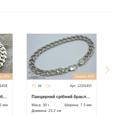
ка 45%
Знижка 45%
014SE
Арт. 121014VI
38
Панцирний браслет зі срібла з пластиною
Панцирний срібний браслет (Панцир)
5 мм
Маса: 30 г
Ширина: 7.3 мм
Довжина: 23.2 см