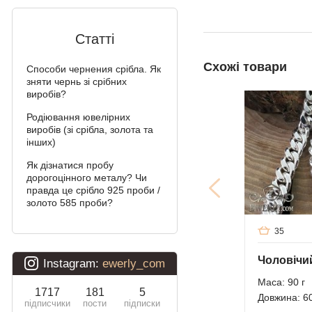
Алігатор
Статті
Арабський Бісмарк з
камінням
Схожі товари
Способи чернения срібла. Як
зняти чернь зі срібних
Фараон (подвійне
виробів?
якірне)
Родіювання ювелірних
виробів (зі срібла, золота та
Арабський Бісмарк
інших)
Давид
Як дізнатися пробу
дорогоцінного металу? Чи
Подвійний Бісмарк
правда це срібло 925 проби /
золото 585 проби?
Подвійний струмочок
(чайка)
35
Подвійний рамзес
Маса: 90 г
Десятка (подвійне
Довжина: 6
панцирное)