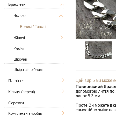
Дерево Життя
З розп'яттям
Браслети
Чоловічі
Знаки зодіаку
Чоловічі
Жіночі
Чоловічі
Великі / Товсті
У вигляді собаки
Жіночі
Великі
Великі / Товсті
Для тварин
Жіночі
Кам'яні
З камінням
Шкіряні
Шкіра зі сріблом
Цей виріб ми можемо
Плетіння
Повновісний брасл
допомогою лиття по 
Кільця (персні)
Ручна в'язка
ланок 5.3 мм.
Сережки
Лиття
Чоловічі
Рамзес
Проте Ви можете
вк
самостійно змінити 
Комплекти виробів
Бісмарк
Жіночі
З черепом