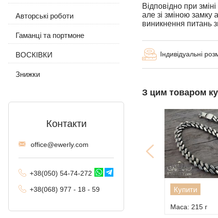
Відповідно при змін
Якірне (якір) з гранями
але зі зміною замку 
Авторські роботи
Сережки і кільце
З вовком
З камінням
виникнення питань з
Панцирне (Панцир)
Гаманці та портмоне
Ланцюжок з підвіскою
З камінням
Без каменів
Візантійський (візантія)
Індивідуальні роз
ВОСКІВКИ
Без каменів
Московський Бісмарк
Знижки
З цим товаром к
Лисячий хвіст
(Валькірія, Малайзія)
Комбіноване якірне
Контакти
Трактор (подвійне
offi
ce@ewe
rly.com
панцирне)
Фантом (Рамзес і
+38(
050
) 54-7
4-2
72
подвійний струмок)
Купити
+38
(068
) 97
7 - 1
8 - 59
Колос
Маса: 215 г
Мальвіна