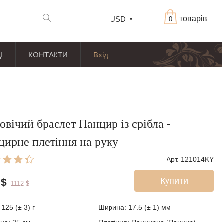
товарів
USD
0
І
КОНТАКТИ
Вхід
овічий браслет Панцир із срібла -
цирне плетіння на руку
Арт. 121014KY
Купити
$
1112
$
:
125 (± 3)
г
Ширина:
17.5 (± 1)
мм