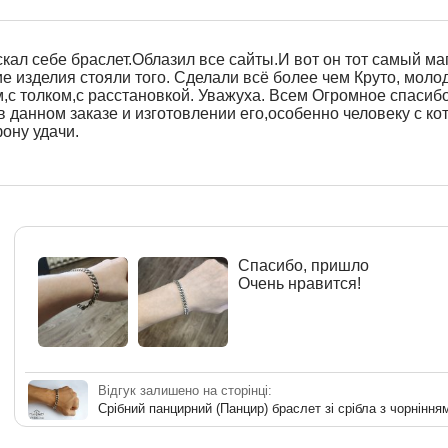
кал себе браслет.Облазил все сайты.И вот он тот самый ма
 изделия стояли того. Сделали всё более чем Круто, моло
,с толком,с расстановкой. Уважуха. Всем Огромное спасиб
в данном заказе и изготовлении его,особенно человеку с 
ону удачи.
Спасибо, пришло
Очень нравится!
Відгук залишено на сторінці:
Срібний панцирний (Панцир) браслет зі срібла з чорніння