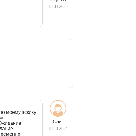
15.04.2025
по моему эскизу
и с
Олег
 Ожидание
идание
18.10.2024
временно.