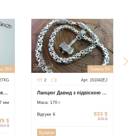
ка 25%
Знижка 5%
027XG
Арт. 151042EJ
2
Чоловічий срібний браслет Давид
Ланцюг Давид з підвіскою Молот зі срібла
7 мм
Маса: 170 г
833
$
Відгуки
6
876
$
35
$
313
$
Купити