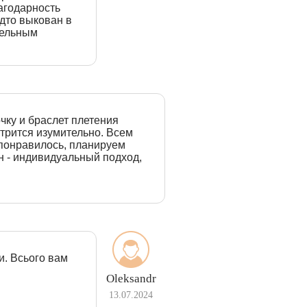
агодарность
дто выкован в
тельным
чку и браслет плетения
отрится изумительно. Всем
 понравилось, планируем
н - индивидуальный подход,
и. Всього вам
Oleksandr
13.07.2024