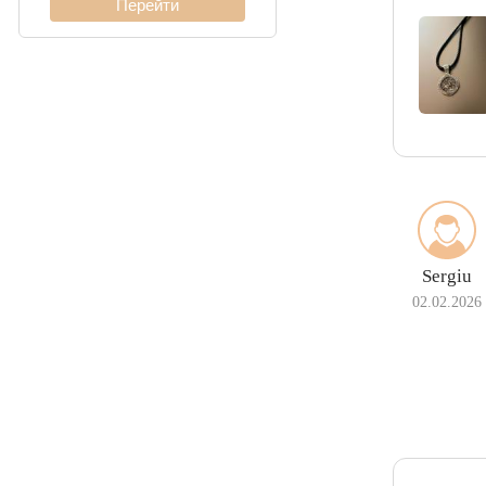
Кардинал (Пітон,
Італійка)
Ліхтарі
Молнія
Sergiu
02.02.2026