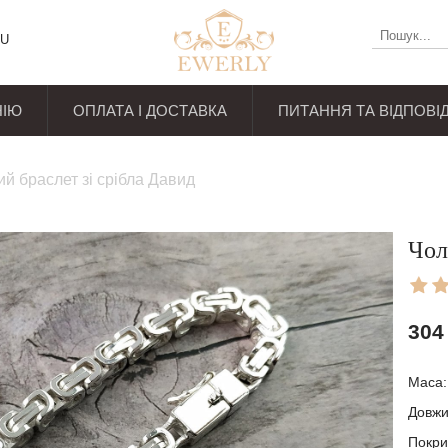
U
НІЮ
ОПЛАТА І ДОСТАВКА
ПИТАННЯ ТА ВІДПОВІД
уків
ий браслет зі срібла Давид
Чол
304
Маса
Довж
Покри