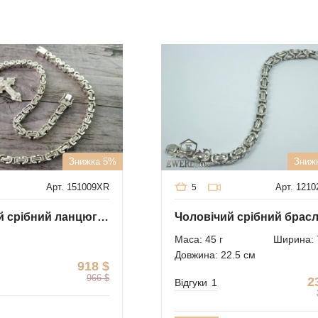
Знижка 5%
Зниж
Арт. 151009XR
Арт. 121
5
Чоловічий срібний ланцюг "Давид" з хрестом
Маса: 45 г
Ширина: 
Довжина: 22.5 см
918
$
966
$
2
Відгуки
1