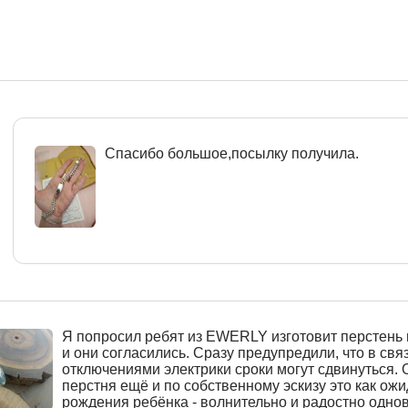
Спасибо большое,посылку получила.
Я попросил ребят из EWERLY изготовит перстень 
и они согласились. Сразу предупредили, что в связ
отключениями электрики сроки могут сдвинуться.
перстня ещё и по собственному эскизу это как ож
рождения ребёнка - волнительно и радостно одно