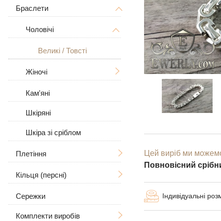
Дерево Життя
З розп'яттям
Браслети
Чоловічі
Знаки зодіаку
Чоловічі
Жіночі
Чоловічі
Великі / Товсті
У вигляді собаки
Жіночі
Великі
Великі / Товсті
Для тварин
Жіночі
Кам'яні
З камінням
Шкіряні
Шкіра зі сріблом
Цей виріб ми можемо
Плетіння
Повновісний срібни
Кільця (персні)
Ручна в'язка
Індивідуальні роз
Сережки
Лиття
Чоловічі
Рамзес
Комплекти виробів
Бісмарк
Жіночі
З черепом