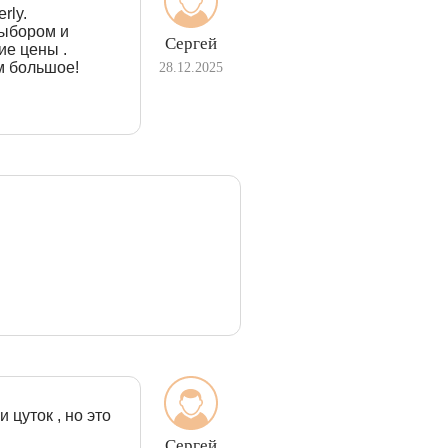
rly.
выбором и
Сергей
ие цены .
м большое!
28.12.2025
 цуток , но это
Сергей