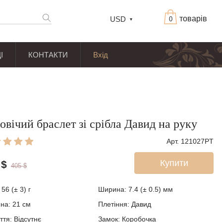
товарів
USD
0
І
КОНТАКТИ
Вхід
овічий браслет зі срібла Давид на руку
Арт. 121027PT
Купити
$
405
$
:
56 (± 3)
г
Ширина:
7.4 (± 0.5)
мм
ина:
21
см
Плетіння:
Давид
ття:
Відсутнє
Замок:
Коробочка