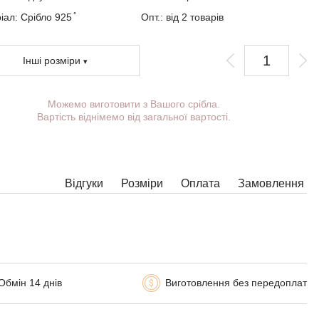
ал: Срібло 925 ̊
Опт.: від 2 товарів
Інші розміри
Можемо виготовити з Вашого срібла.
Ви можете вибрати покриття, масу,
Вартість віднімемо від загальної вартості.
довжину, ширину, замок.
Вироби з деякими комбінаціями ширини,
довжини і маси не можна виготовити у
принципі, в таких випадках наші менеджери
зв'яжуться з Вами.
Відгуки
Розміри
Оплата
Замовлення
Обмін 14 днів
Виготовлення без передоплат