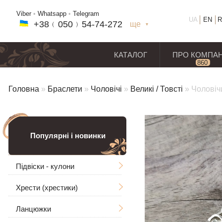
Viber
•
Whatsapp
•
Telegram
UA
EN
R
+38﹙
050
﹚54-7
4-2
72
ще
+38(
050
) 54-7
4-2
72
+38
(068
) 97
7-1
8-59
КАТАЛОГ
ПРО КОМПА
860
відг
Головна
»
Браслети
»
Чоловічі
»
Великі / Товсті
»
Чоловіч
Популярні і новинки
Підвіски - кулони
Хрести (хрестики)
Чоловічі
Ланцюжки
Ладанки
Без розп'яття
Великі