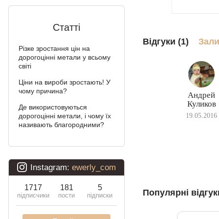
Алігатор
Статті
Арабський Бісмарк з
Відгуки (1)
Зали
камінням
Різке зростання цін на
дорогоцінні метали у всьому
Фараон (подвійне
світі
якірне)
Ціни на вироби зростають! У
чому причина?
Арабський Бісмарк
Андрей
Куликов
Де використовуються
Давид
дорогоцінні метали, і чому їх
19.05.2016
називають благородними?
Подвійний Бісмарк
Подвійний струмочок
(чайка)
Подвійний рамзес
Популярні відгук
Десятка (подвійне
панцирное)