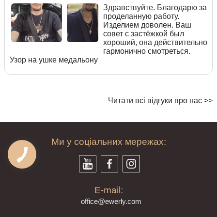
Здравствуйте. Благодарю за
проделанную работу.
Изделием доволен. Ваш
совет с застёжкой был
хороший, она действительно
гармонично смотреться.
Узор на ушке медальону
Читати всі відгуки про нас >>
Ми у соціальних мережах:
E-mail:
offi
ce@ewe
rly.com