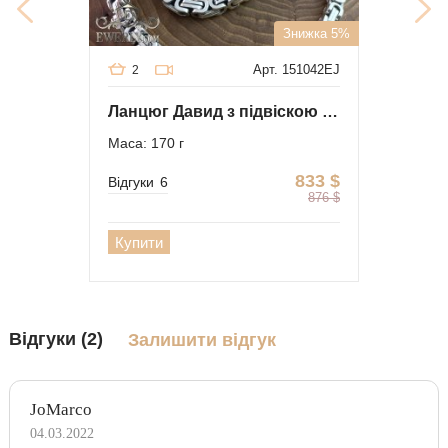
Знижка 5%
Арт. 151042EJ
2
Ланцюг Давид з підвіскою Молот зі срібла
Маса: 170 г
833
$
Відгуки
6
876
$
Купити
Відгуки (2)
Залишити відгук
JoMarco
04.03.2022