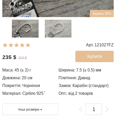
Знижка 25%
Арт. 121027FZ
Купити
235
$
313
$
Маса:
45 (± 2)
г
Ширина:
7.5 (± 0.5)
мм
Довжина:
20
см
Плетіння:
Давид
Покриття:
Чорніння
Замок:
Карабін (стандарт)
Матеріал: Срібло 925 ̊
Опт.: від 2 товарів
Інші розміри