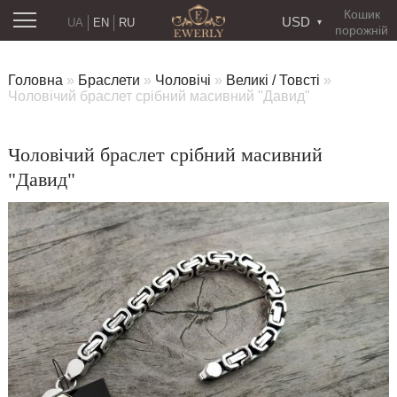
Кошик
USD
UA
EN
RU
порожній
Головна
»
Браслети
»
Чоловічі
»
Великі / Товсті
»
Чоловічий браслет срібний масивний "Давид"
Чоловічий браслет срібний масивний
"Давид"