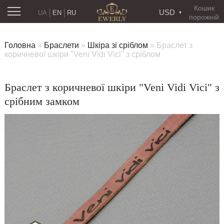
Кошик
USD
UA
EN
RU
порожній
Головна
»
Браслети
»
Шкіра зі сріблом
»
Браслет з
коричневої шкіри "Veni Vidi Vici" з сріблом
Браслет з коричневої шкіри "Veni Vidi Vici" з
срібним замком