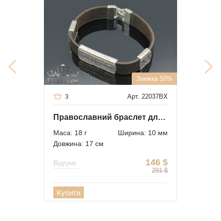
Знижка 50%
Арт. 22037BX
3
Православний браслет для чоловіків (темно-коричнева шкіра з сріблом і золотом)
Маса: 18 г
Ширина: 10 мм
Довжина: 17 см
146
$
Відгуки
291
$
Купити