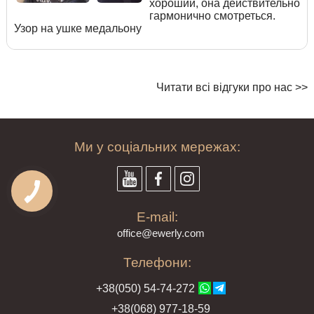
хороший, она действительно
гармонично смотреться.
Узор на ушке медальону
Читати всі відгуки про нас >>
Ми у соціальних мережах:
E-mail:
offi
ce@ewe
rly.com
Телефони:
+38(
050
) 54-7
4-2
72
+38
(068
) 97
7-1
8-59