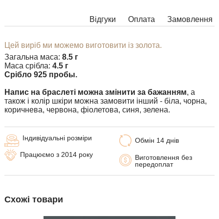
Ви можете вибрати довжину.
Відгуки
Оплата
Замовлення
Додаткові побажання можете вказати у коментарі під час
оформлення замовлення.
Цей виріб ми можемо виготовити із золота.
Вироби з деякими комбінаціями ширини, довжини і маси не
Загальна маса:
8.5 г
можна виготовити у принципі, в таких випадках наші
Маса срібла:
4.5 г
менеджери зв'яжуться з Вами.
​Срібло 925 пробы.
Напис на браслеті можна змінити за бажанням
, а
також і колір шкіри можна замовити інший - біла, чорна,
коричнева, червона, фіолетова, синя, зелена.
Індивідуальні розміри
Обмін 14 днів
Працюємо з 2014 року
Виготовлення без
передоплат
Схожі товари