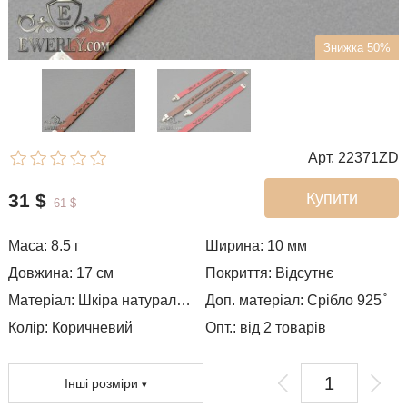
Знижка 50%
Арт. 22371ZD
Купити
31
$
61
$
Маса: 8.5 г
Ширина: 10
мм
Довжина:
17
см
Покриття: Відсутнє
Матеріал: Шкіра натуральна
Доп. матеріал: Срібло 925 ̊
Колір: Коричневий
Опт.: від 2 товарів
Інші розміри