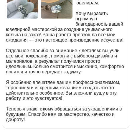
ювелирам:
Хочу выразить
огромную
благодарность вашей
ювелирной мастерской за создание уникального
кольца на заказ! Ваша работа превзошла все мои
ожидания — это настоящее произведение искусства!
Отдельное спасибо за внимание к деталям: вы учли
все мои пожелания, помогли с выбором дизайна и
материалов, а результат получился просто
идеальным. Кольцо смотрится изысканно, комфортно
носится и точно передает задумку.
Я особенно впечатлен вашим профессионализмом,
терпением и искренним желанием создать что-то
действительно особенное. Вы вложили душу в эту
работу, и это чувствуется!
Теперь я знаю, к кому обращаться за украшениями в
будущем. Спасибо вам за мастерство, качество и
доброту!