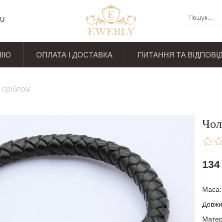
U
НІЮ
ОПЛАТА І ДОСТАВКА
ПИТАННЯ ТА ВІДПОВІД
уків
з сріблом
Чол
134
Маса:
Довж
Матер