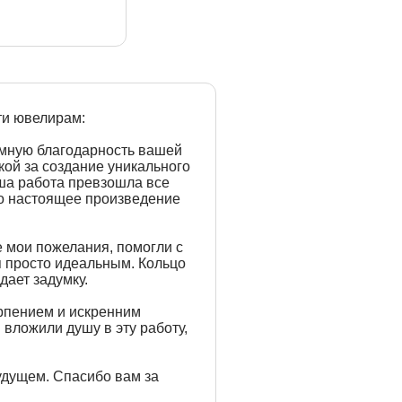
ти ювелирам:
омную благодарность вашей
ой за создание уникального
аша работа превзошла все
о настоящее произведение
е мои пожелания, помогли с
я просто идеальным. Кольцо
дает задумку.
рпением и искренним
 вложили душу в эту работу,
удущем. Спасибо вам за