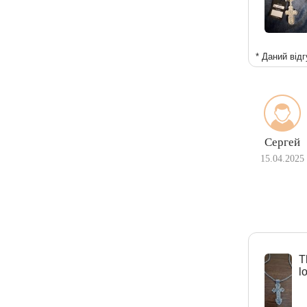
Ліхтарі
Молнія
* Даний відг
Сергей
15.04.2025
Т
l