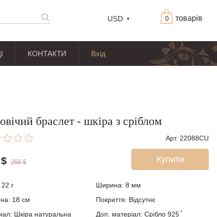
товарів
USD
0
І
КОНТАКТИ
Вхід
овічий браслет - шкіра з сріблом
Арт. 22088CU
Купити
$
268
$
 22 г
Ширина: 8
мм
ина:
18
см
Покриття: Відсутнє
іал: Шкіра натуральна
Доп. матеріал: Срібло 925 ̊