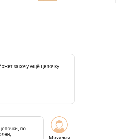
 Может захочу ещё цепочку
цепочки, по
олен,
Михалыч