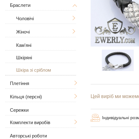
Дерево Життя
З розп'яттям
Браслети
Чоловічі
Знаки зодіаку
Чоловічі
Жіночі
Чоловічі
Великі / Товсті
У вигляді собаки
Жіночі
Великі
Жіночі
Великі / Товсті
Для тварин
Кам'яні
З камінням
Шкіряні
Шкіра зі сріблом
Плетіння
Цей виріб ми можемо
Кільця (персні)
Ручна в'язка
Сережки
Лиття
Чоловічі
Рамзес
Індивідуальні роз
Комплекти виробів
Бісмарк
Жіночі
З черепом
Якірне (якір) з гранями
Авторські роботи
Сережки і кільце
З вовком
З камінням