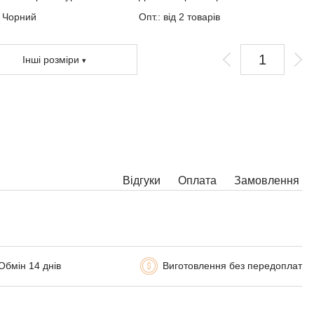
: Чорний
Опт.: від 2 товарів
Інші розміри
и можете вибрати довжину.
ткові побажання можете вказати у коментарі під час оформлення
влення.
би з деякими комбінаціями ширини, довжини і маси не можна
товити у принципі, в таких випадках наші менеджери зв'яжуться з
Відгуки
Оплата
Замовлення
.
Обмін 14 днів
Виготовлення без передоплат