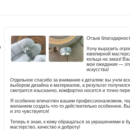
Отзыв благодарнос
в
Хочу выразить огр
ювелирной мастерск
кольца на заказ! В
мои ожидания — эт
искусства!
Отдельное спасибо за внимание к деталям: вы учли вс
выбором дизайна и материалов, а результат получилс
смотрится изысканно, комфортно носится и точно пере
Я особенно впечатлен вашим профессионализмом, те
желанием создать что-то действительно особенное. Вы
и это чувствуется!
Теперь я знаю, к кому обращаться за украшениями в б
мастерство, качество и доброту!