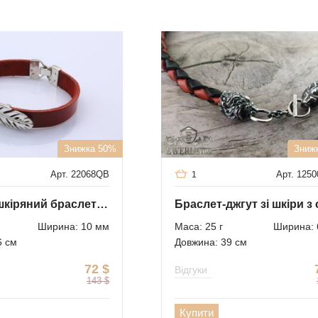
Знижка 50%
Зниж
Арт. 22068QB
Арт. 125
1
Жіночий шкіряний браслет зі срібною вставкою (перо)
Ширина: 10 мм
Маса: 25 г
Ширина: 
6 см
Довжина: 39 см
72
$
Відгуки
143
$
Купити