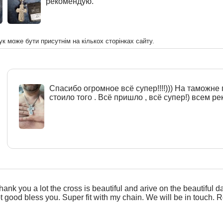
рекомендую.
ук може бути присутнім на кількох сторінках сайту.
Спасибо огромное всё супер!!!!))) На таможне 
стоило того . Всё пришло , всё супер!) всем рек
hank you a lot the cross is beautiful and arive on the beautiful d
ot good bless you. Super fit with my chain. We will be in touch. R