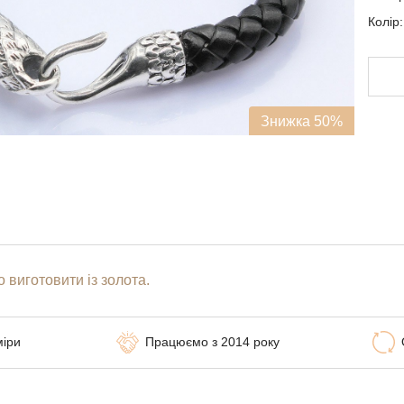
Колір
Знижка 50%
В
Дода
замо
Виро
виго
Вами
 виготовити із золота.
міри
Працюємо з 2014 року