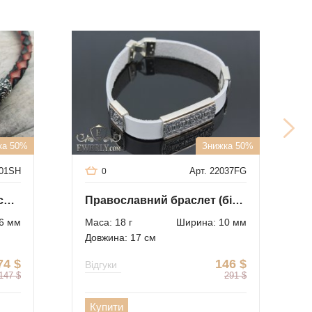
ка 50%
Знижка 50%
001SH
Арт. 22037FG
0
Браслет-джгут зі шкіри з срібним замком (голови левів)
Православний браслет (біла шкіра з сріблом і золотом)
6 мм
Маса: 18 г
Ширина: 10 мм
Довжина: 17 см
74
$
146
$
Відгуки
147
$
291
$
Купити