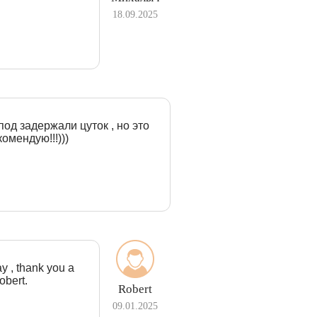
18.09.2025
под задержали цуток , но это
омендую!!!)))
ay , thank you a
obert.
Robert
09.01.2025