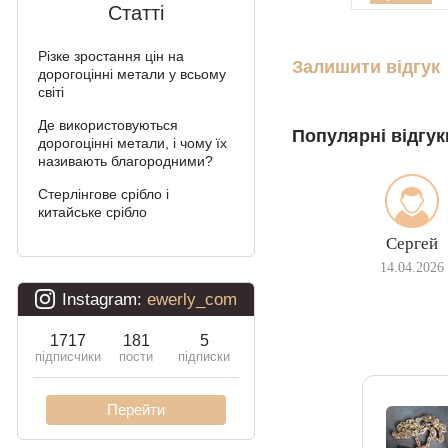
Статті
Арабський Бісмарк з
камінням
Різке зростання цін на
Залишити відгук
дорогоцінні метали у всьому
Фараон (подвійне
світі
якірне)
Де використовуються
Популярні відгук
дорогоцінні метали, і чому їх
Арабський Бісмарк
називають благородними?
Давид
Стерлінгове срібло і
китайське срібло
Подвійний Бісмарк
Сергей
Подвійний струмочок
14.04.2026
(чайка)
Подвійний рамзес
Десятка (подвійне
панцирное)
Кардинал (Пітон,
Італійка)