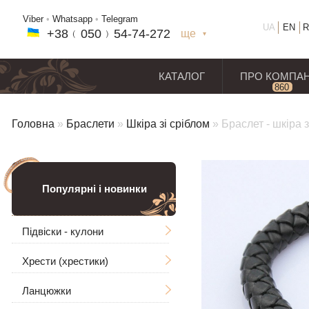
Viber
•
Whatsapp
•
Telegram
UA
EN
R
+38﹙
050
﹚54-7
4-2
72
ще
+38(
050
) 54-7
4-2
72
+38
(068
) 97
7-1
8-59
КАТАЛОГ
ПРО КОМПА
860
відг
Головна
»
Браслети
»
Шкіра зі сріблом
»
Браслет - шкіра 
Популярні і новинки
Підвіски - кулони
Хрести (хрестики)
Чоловічі
Ланцюжки
Ладанки
Без розп'яття
Великі