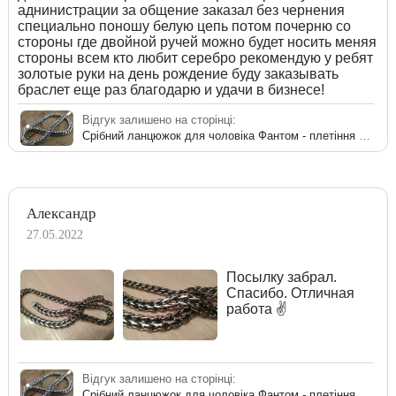
аднинистрации за общение заказал без чернения
специально поношу белую цепь потом почерню со
стороны где двойной ручей можно будет носить меняя
стороны всем кто любит серебро рекомендую у ребят
золотые руки на день рождение буду заказывать
браслет еще раз благодарю и удачи в бизнесе!
Відгук залишено на сторінці:
Срібний ланцюжок для чоловіка Фантом - плетіння на шию
Александр
27.05.2022
Посылку забрал.
Спасибо. Отличная
работа ✌
Відгук залишено на сторінці:
Срібний ланцюжок для чоловіка Фантом - плетіння на шию