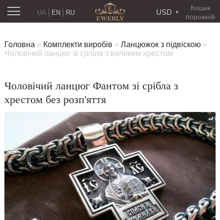
Кошик
USD
UA
EN
RU
порожній
Головна
»
Комплекти виробів
»
Ланцюжок з підвіскою
»
Чоловічий ланцюг зі срібла з великим хрестом
Чоловічий ланцюг Фантом зі срібла з
хрестом без розп'яття