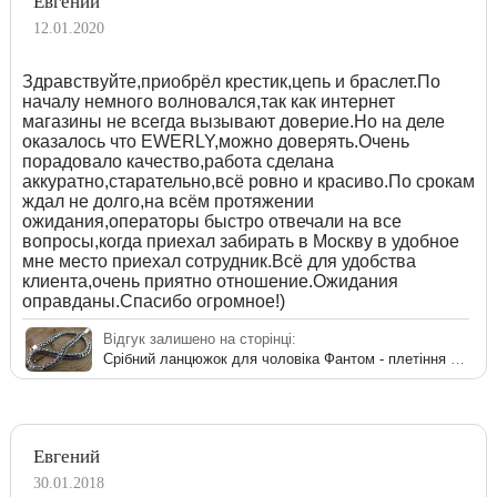
Евгений
12.01.2020
Здравствуйте,приобрёл крестик,цепь и браслет.По
началу немного волновался,так как интернет
магазины не всегда вызывают доверие.Но на деле
оказалось что EWERLY,можно доверять.Очень
порадовало качество,работа сделана
аккуратно,старательно,всё ровно и красиво.По срокам
ждал не долго,на всём протяжении
ожидания,операторы быстро отвечали на все
вопросы,когда приехал забирать в Москву в удобное
мне место приехал сотрудник.Всё для удобства
клиента,очень приятно отношение.Ожидания
оправданы.Спасибо огромное!)
Відгук залишено на сторінці:
Срібний ланцюжок для чоловіка Фантом - плетіння на шию
Евгений
30.01.2018