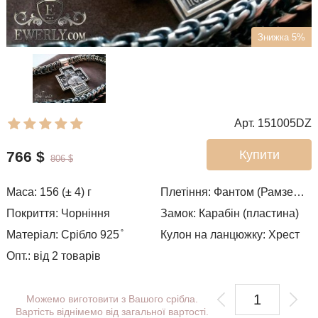
Знижка 5%
Арт. 151005DZ
Купити
766
$
806
$
Маса: 156 (± 4) г
Плетіння:
Фантом (Рамзес і подвійний струмок)
Покриття: Чорніння
Замок: Карабін (пластина)
Матеріал: Срібло 925 ̊
Кулон на ланцюжку: Хрест
Опт.: від 2 товарів
Можемо виготовити з Вашого срібла.
Вартість віднімемо від загальної вартості.