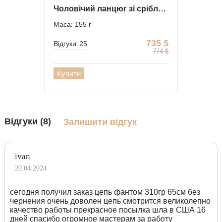
Чоловічий ланцюг зі срібла "Фантом" із хрестом
Маса: 155 г
735
$
Відгуки
25
774
$
Купити
Відгуки (8)
Залишити відгук
ivan
20.04.2024
сегодня получил заказ цепь фантом 310гр 65см без
чернения очень доволен цепь смотрится великолепно
качество работы прекрасное посылка шла в США 16
дней спасибо огромное мастерам за работу