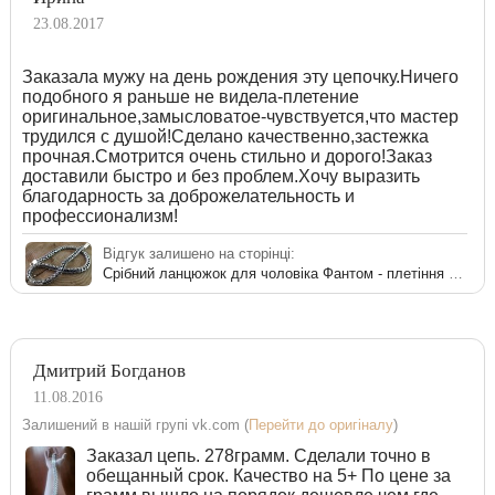
23.08.2017
Заказала мужу на день рождения эту цепочку.Ничего
подобного я раньше не видела-плетение
оригинальное,замысловатое-чувствуется,что мастер
трудился с душой!Сделано качественно,застежка
прочная.Смотрится очень стильно и дорого!Заказ
доставили быстро и без проблем.Хочу выразить
благодарность за доброжелательность и
профессионализм!
Відгук залишено на сторінці:
Срібний ланцюжок для чоловіка Фантом - плетіння на шию
Дмитрий Богданов
11.08.2016
Залишений в нашій групі vk.com (
Перейти до оригіналу
)
Заказал цепь. 278грамм. Сделали точно в
обещанный срок. Качество на 5+ По цене за