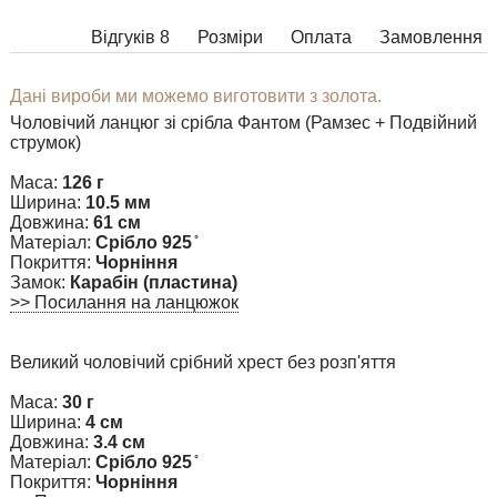
Відгуків 8
Розміри
Оплата
Замовлення
Дані вироби ми можемо виготовити з золота.
Чоловічий ланцюг зі срібла Фантом (Рамзес + Подвійний
струмок)
Маса:
126 г
Ширина:
10.5 мм
Довжина:
61 см
Матеріал:
Срібло 925 ̊
Покриття:
Чорніння
Замок:
Карабін (пластина)
>> Посилання на ланцюжок
Великий чоловічий срібний хрест без розп'яття
Маса:
30 г
Ширина:
4 см
Довжина:
3.4 см
Матеріал:
Срібло 925 ̊
Покриття:
Чорніння