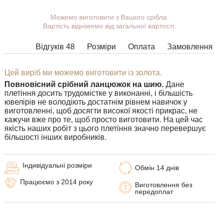
Ви можете вибрати покриття, масу, довжину, ширину,
Можемо виготовити з Вашого срібла.
замок.
Вартість віднімемо від загальної вартості.
Вироби з деякими комбінаціями ширини, довжини і маси не
Відгуків 48
Розміри
Оплата
Замовлення
можна виготовити у принципі, в таких випадках наші
менеджери зв'яжуться з Вами.
Цей виріб ми можемо виготовити із золота.
Повновісний срібний ланцюжок на шию.
Дане
плетіння досить трудомістке у виконанні, і більшість
ювелірів не володіють достатнім рівнем навичок у
виготовленні, щоб досягти високої якості прикрас, не
кажучи вже про те, щоб просто виготовити. На цей час
якість наших робіт з цього плетіння значно перевершує
більшості інших виробників.
Індивідуальні розміри
Обмін 14 днів
Працюємо з 2014 року
Виготовлення без
передоплат