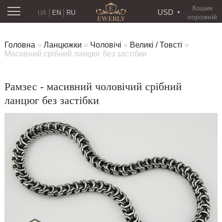
Кошик
USD
UA
EN
RU
порожній
Головна
»
Ланцюжки
»
Чоловічі
»
Великі / Товсті
»
Масивний срібний ланцюг без застібки
Рамзес - масивний чоловічий срібний
ланцюг без застібки