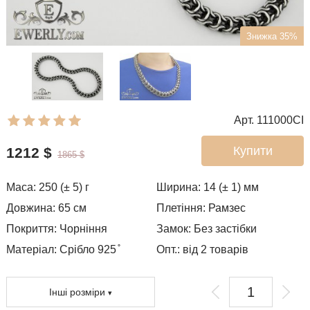
Знижка 35%
Арт. 111000CI
Купити
1212
$
1865
$
Маса:
250 (± 5)
г
Ширина:
14 (± 1)
мм
Довжина:
65
см
Плетіння:
Рамзес
Покриття:
Чорніння
Замок:
Без застібки
Матеріал: Срібло 925 ̊
Опт.: від 2 товарів
Інші розміри