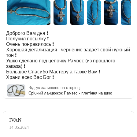
Доброго Вам дня ❗️
Получил посылку ❗️
Очень понравилось ❗️
Хорошая детализация , чернение задаёт свой нужный
тон ❗️
Ушко сделано под цепочку Рамзес (из прошлого
заказа) ❗️
Большое Спасибо Мастеру а также Вам ❗️
Храни всех Вас Бог ❗️
Відгук залишено на сторінці:
Срібний ланцюжок Рамзес - плетіння на шию
IVAN
14.05.2024