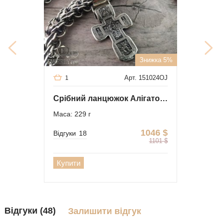
Знижка 5%
Арт. 151024OJ
1
Срібний ланцюжок Алігатор з хрестом
Маса: 229 г
1046
$
Відгуки
18
1101
$
Купити
Відгуки (48)
Залишити відгук