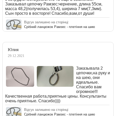
Заказывал цепочку Рамзес:чернение, длина 55см,
масса 48,2(получилась 53,4), ширина 7 мм(7,3мм).
Сын просто в восторге! Спасибо,вам,от души!
Відгук залишено на сторінці:
Срібний ланцюжок Рамзес - плетіння на шию
Юлия
29.12.2021
Заказывала 2
цепочки,на руку и
на шею, они
идеальные.
Спасибо вам
огромное!!!
Качественная работа,приятные цены. Консультанты
очень приятные. Спасибо))))
Відгук залишено на сторінці:
Срібний ланцюжок Рамзес - плетіння на шию