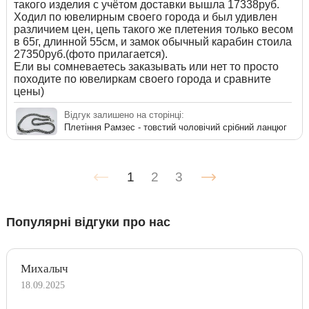
такого изделия с учётом доставки вышла 17338руб.
Ходил по ювелирным своего города и был удивлен
различием цен, цепь такого же плетения только весом
в 65г, длинной 55см, и замок обычный карабин стоила
27350руб.(фото прилагается).
Ели вы сомневаетесь заказывать или нет то просто
походите по ювелиркам своего города и сравните
цены)
Відгук залишено на сторінці:
Плетіння Рамзес - товстий чоловічий срібний ланцюг
1
2
3
Популярні відгуки про нас
Михалыч
18.09.2025