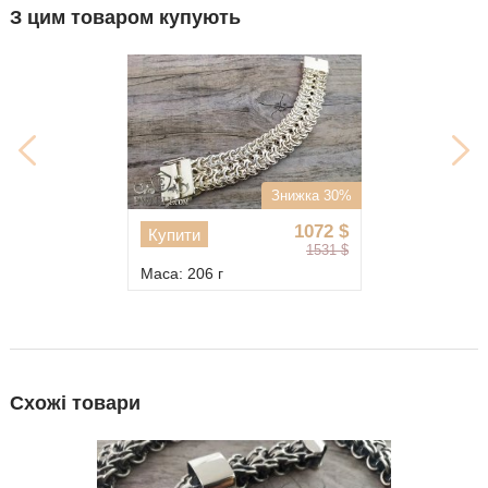
З цим товаром купують
Знижка 30%
1072
$
Купити
1531
$
Маса: 206 г
Схожі товари