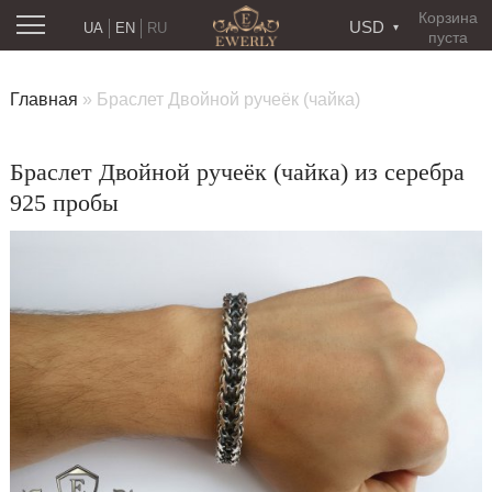
Корзина
USD
UA
EN
RU
пуста
Главная
»
Браслет Двойной ручеёк (чайка)
Браслет Двойной ручеёк (чайка) из серебра
925 пробы